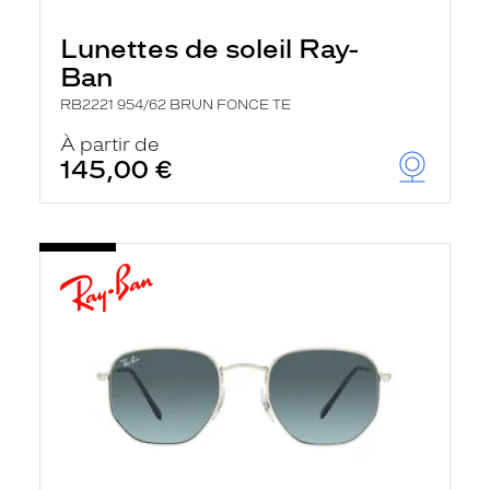
e
l
Lunettes de soleil Ray-
a
n
Ban
c
e
RB2221 954/62 BRUN FONCE TE
a
u
À partir de
t
145,00 €
o
m
a
t
i
q
u
e
m
e
n
t
l
a
r
e
c