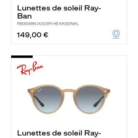
h
Lunettes de soleil Ray-
e
r
Ban
c
h
RB3548N 003/3M HEXAGONAL
e
e
149,00 €
t
r
e
c
h
a
r
g
e
l
a
p
a
g
e
Lunettes de soleil Ray-