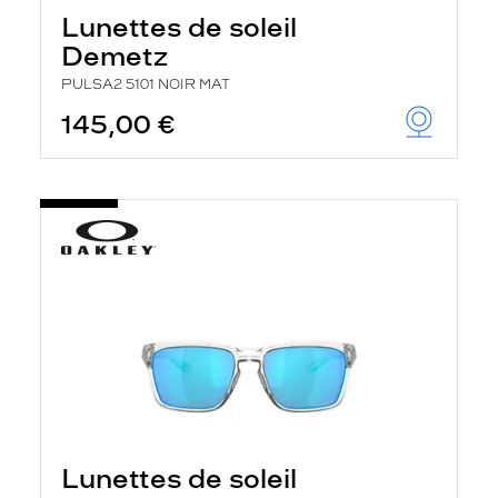
h
Lunettes de soleil
e
r
Demetz
c
h
PULSA2 5101 NOIR MAT
e
e
145,00 €
t
r
e
c
h
a
r
g
e
l
a
p
a
g
e
Lunettes de soleil