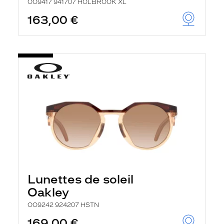
OO9417 941707 HOLBROOK XL
163,00 €
Lunettes de soleil
Oakley
OO9242 924207 HSTN
169,00 €