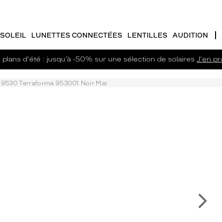
SOLEIL
LUNETTES CONNECTÉES
LENTILLES
AUDITION
plans d'été : jusqu’à -50% sur une sélection de solaires
J'en pro
9530 Terraforma 953001 Noir Mat
Su