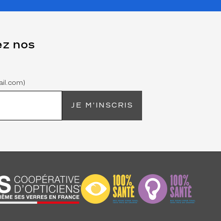
ez nos
il.com)
JE M'INSCRIS