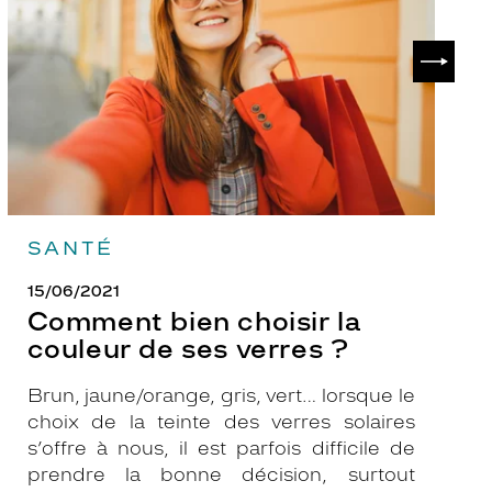
couleur
p
de
?
SUIVAN
ses
verres
?
SANTÉ
15/06/2021
Comment bien choisir la
couleur de ses verres ?
Brun, jaune/orange, gris, vert… lorsque le
choix de la teinte des verres solaires
s’offre à nous, il est parfois difficile de
prendre la bonne décision, surtout