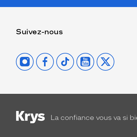
Suivez-nous
INSTAGRAM
FACEBOOK
TIKTOK
YOUTUBE
X
La confiance
vous va si b