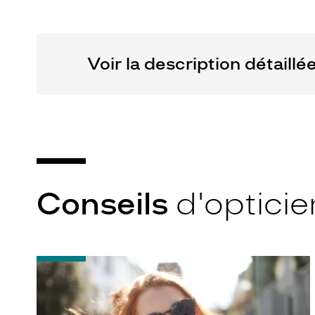
Marque
Oakley
Voir la description détaillé
Conseils
d'opticie
-
Notice
d'utilisation
de
votre