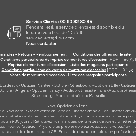
Service Clients : 09 69 32 80 35
Pendant l'été, le service clients est disponible du
lundi au vendredi de 10h à 18h.
serviceclients@krys.com
Nous contacter
andes - Retours - Remboursement
Conditions des offres sur le site
Conditions particulières de reprise de montures d’occasion
[PDF — 86
Ko
]
Reprise de montures d’occasion - Liste des magasins participants
Conditions particulières de vente de montures d’occasion
[PDF — 94
Ko
]
Vente de montures d’occasion - Liste des magasins participants
 Bordeaux
-
Opticien Nantes
-
Opticien Strasbourg
-
Opticien Lille
-
Opticien
Opticien Angers
-
Opticien Nancy
-
Audioprothésiste Paris
-
Audioprothési
Strasbourg
-
Audioprothésiste Marseille
Krys, Opticien en ligne :
dio
Krys.com : Site de vente en ligne de lunettes de soleil, de lunettes de vu
rer gratuitement chez l'un des opticiens Krys. La livraison est offerte pour
emboursé 30 jours". Retrouvez nos marques de lunettes de vue et
lunettes d
nce.
Trouvez l’opticien Krys le plus proche de chez vous
. Les lunettes/lenti
tant à ce titre le marquage CE. En cas de doute, consultez un professionne