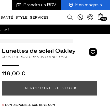
Prendre un RDV
Mon magasin
Mon
Afficher
SANTÉ
STYLE
SERVICES
vide
panie
la
recherche
fite !
Lunettes de soleil Oakley
Ajouter
à
OO9530 TERRAFORMA 953001 NOIR MAT
ma
liste
d’envies
119,00 €
EN RUPTURE DE STOCK
ivant
NON DISPONIBLE SUR KRYS.COM