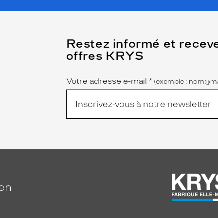
(Ce
Restez informé et recev
champ
offres KRYS
est
Name
obligatoire)
Votre adresse e-mail
*
(exemple : nom@ma
ien