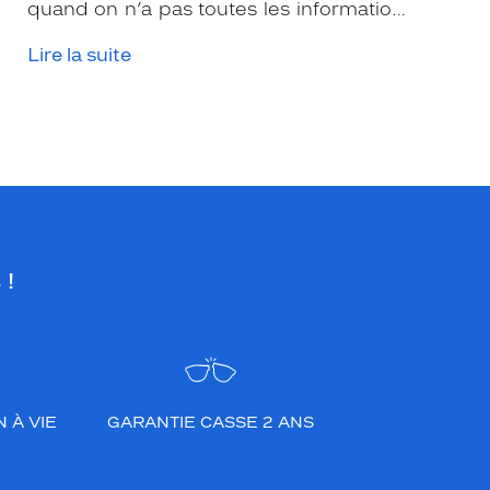
quand on n’a pas toutes les informations
nécessaires. Les opticiens Krys sont là
Lire la suite
pour vous conseiller et apporter leur
expertise afin que vous fassiez le bon
choix en fonction de votre amétropie
et/ou de l’activité sportive pratiquée.
 !
 À VIE
GARANTIE CASSE 2 ANS