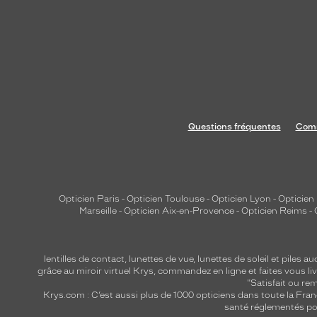
Questions fréquentes
Comm
Opticien Paris
-
Opticien Toulouse
-
Opticien Lyon
-
Opticien
Marseille
-
Opticien Aix-en-Provence
-
Opticien Reims
-
lentilles de contact
,
lunettes de vue
,
lunettes de soleil
et
piles au
grâce au miroir virtuel Krys, commandez en ligne et faites vous liv
"Satisfait ou r
Krys.com : C’est aussi plus de 1000 opticiens dans toute la Fra
santé réglementés por