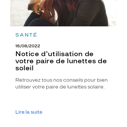
r
e
s
p
o
l
SANTÉ
a
r
16/08/2022
i
Notice d'utilisation de
s
é
votre paire de lunettes de
s
soleil
b
l
Retrouvez tous nos conseils pour bien
e
utiliser votre paire de lunettes solaire.
u
f
l
a
s
Lire la suite
h
y
.