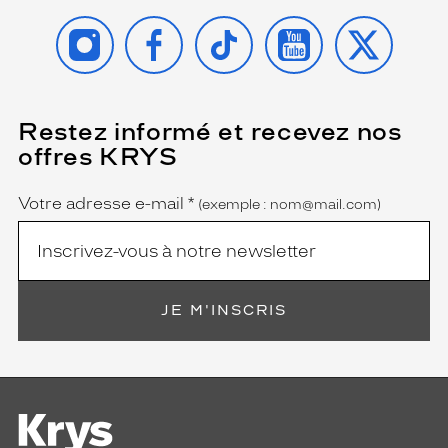
e
x
INSTAGRAM
FACEBOOK
TIKTOK
YOUTUBE
X
c
e
p
t
i
Restez informé et recevez nos
(Ce
champ
o
offres KRYS
est
Name
n
obligatoire)
O
a
Votre adresse e-mail
*
(exemple : nom@mail.com)
k
l
e
y
!
JE M'INSCRIS
Dimensions
de
la
monture