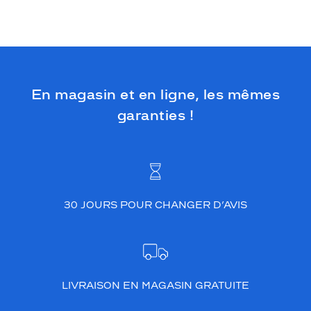
P
o
u
r
e
n
En magasin et en ligne, les mêmes
m
e
garanties !
t
t
r
e
p
l
30 JOURS POUR CHANGER D’AVIS
e
i
n
l
a
v
LIVRAISON EN MAGASIN GRATUITE
u
e