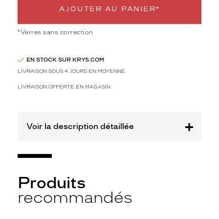
l
AJOUTER AU PANIER*
s
i
*Verres sans correction
g
n
é
EN STOCK SUR KRYS.COM
O
LIVRAISON SOUS 4 JOURS EN MOYENNE
a
k
LIVRAISON OFFERTE EN MAGASIN
l
e
y
.
Voir la description détaillée
L
a
j
o
l
Produits
i
e
recommandés
m
o