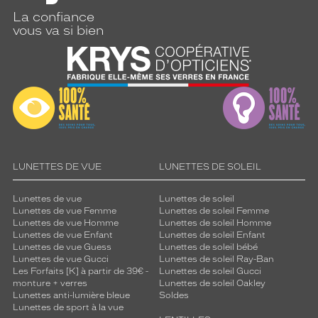
La confiance
3 mm
 mm
vous va si bien
 mm
 mm
Détails
techniques
Genre
LUNETTES DE VUE
LUNETTES DE SOLEIL
Homme
Lunettes de vue
Lunettes de soleil
Forme
Lunettes de vue Femme
Lunettes de soleil Femme
de
Lunettes de vue Homme
Lunettes de soleil Homme
la
Lunettes de vue Enfant
Lunettes de soleil Enfant
monture
Lunettes de vue Guess
Lunettes de soleil bébé
Lunettes de vue Gucci
Lunettes de soleil Ray-Ban
Les Forfaits [K] à partir de 39€ -
Lunettes de soleil Gucci
Carré
monture + verres
Lunettes de soleil Oakley
Couleur
Lunettes anti-lumière bleue
Soldes
de
Lunettes de sport à la vue
la