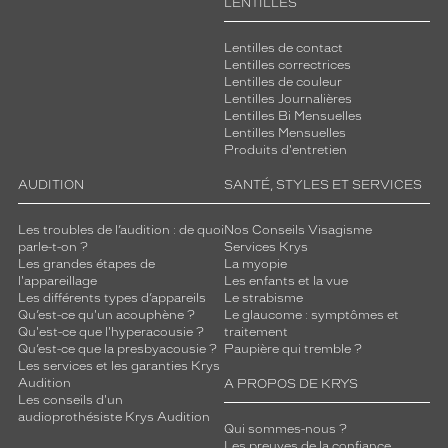
LENTILLES
monture
Lentilles de contact
901814
Lentilles correctrices
Ojector
Lentilles de couleur
Couleur
Lentilles Journalières
du
Lentilles Bi Mensuelles
Lentilles Mensuelles
verre
Produits d'entretien
Bleu
AUDITION
SANTÉ, STYLES ET SERVICES
flash
Polarisant
Les troubles de l’audition : de quoi
Nos Conseils Visagisme
parle-t-on ?
Services Krys
Non
Les grandes étapes de
La myopie
Type
l'appareillage
Les enfants et la vue
de
Les différents types d’appareils
Le strabisme
Qu’est-ce qu'un acouphène ?
Le glaucome : symptômes et
montage
Qu'est-ce que l'hyperacousie ?
traitement
Qu’est-ce que la presbyacousie ?
Paupière qui tremble ?
Cerclé
Les services et les garanties Krys
Matière
Audition
A PROPOS DE KRYS
Les conseils d'un
Plastique
audioprothésiste Krys Audition
Qui sommes-nous ?
Fournisseur
Les preuves de la confiance