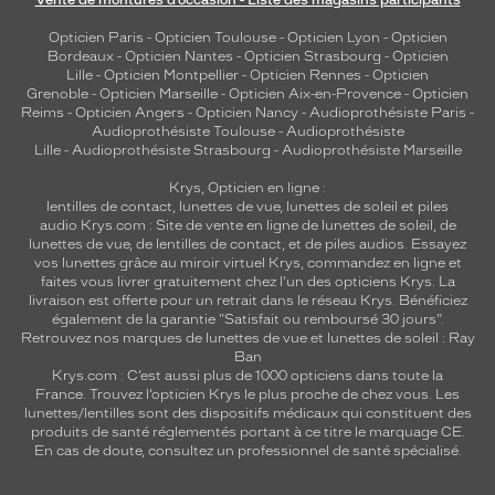
Vente de montures d’occasion - Liste des magasins participants
Opticien Paris
-
Opticien Toulouse
-
Opticien Lyon
-
Opticien
Bordeaux
-
Opticien Nantes
-
Opticien Strasbourg
-
Opticien
Lille
-
Opticien Montpellier
-
Opticien Rennes
-
Opticien
Grenoble
-
Opticien Marseille
-
Opticien Aix-en-Provence
-
Opticien
Reims
-
Opticien Angers
-
Opticien Nancy
-
Audioprothésiste Paris
-
Audioprothésiste Toulouse
-
Audioprothésiste
Lille
-
Audioprothésiste Strasbourg
-
Audioprothésiste Marseille
Krys, Opticien en ligne :
lentilles de contact
,
lunettes de vue
,
lunettes de soleil
et
piles
audio
Krys.com : Site de vente en ligne de lunettes de soleil, de
lunettes de vue, de
lentilles de contact
, et de piles audios. Essayez
vos lunettes grâce au miroir virtuel Krys, commandez en ligne et
faites vous livrer gratuitement chez l'un des opticiens Krys. La
livraison est offerte pour un retrait dans le réseau Krys. Bénéficiez
également de la garantie "Satisfait ou remboursé 30 jours".
Retrouvez nos marques de lunettes de vue et
lunettes de soleil : Ray
Ban
Krys.com : C’est aussi plus de 1000 opticiens dans toute la
France.
Trouvez l’opticien Krys le plus proche de chez vous
. Les
lunettes/lentilles sont des dispositifs médicaux qui constituent des
produits de santé réglementés portant à ce titre le marquage CE.
En cas de doute, consultez un professionnel de santé spécialisé.