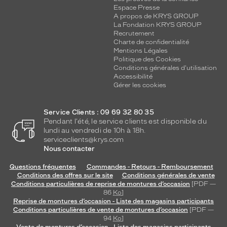
Espace Presse
Luxottica
A propos de KRYS GROUP
Marque
La Fondation KRYS GROUP
Recrutement
Oakley
Charte de confidentialité
Mentions Légales
Politique des Cookies
Conditions générales d'utilisation
Accessibilité
Gérer les cookies
Service Clients : 09 69 32 80 35
Pendant l'été, le service clients est disponible du
lundi au vendredi de 10h à 18h.
serviceclients@krys.com
Nous contacter
Questions fréquentes
Commandes - Retours - Remboursement
Conditions des offres sur le site
Conditions générales de vente
Conditions particulières de reprise de montures d’occasion
[PDF —
86
Ko
]
Reprise de montures d’occasion - Liste des magasins participants
Conditions particulières de vente de montures d’occasion
[PDF —
94
Ko
]