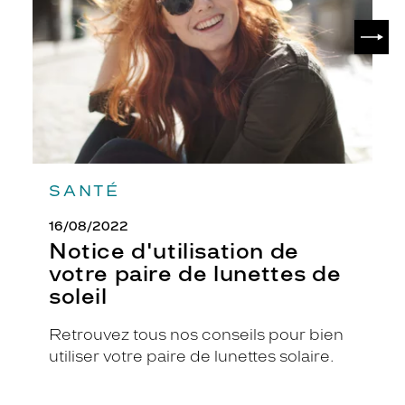
paire
e
de
m
SUIV
lunettes
e
de
n
soleil
t
c
o
n
t
r
a
SANTÉ
s
t
16/08/2022
é
Notice d'utilisation de
p
votre paire de lunettes de
a
soleil
r
d
e
Retrouvez tous nos conseils pour bien
s
utiliser votre paire de lunettes solaire.
p
o
i