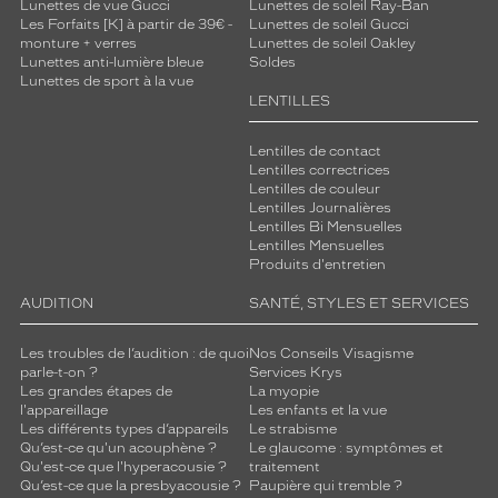
i
Lunettes de vue Gucci
Lunettes de soleil Ray-Ban
Les Forfaits [K] à partir de 39€ -
Lunettes de soleil Gucci
r
monture + verres
Lunettes de soleil Oakley
l
Lunettes anti-lumière bleue
Soldes
a
Lunettes de sport à la vue
v
LENTILLES
i
e
Lentilles de contact
e
Lentilles correctrices
n
Lentilles de couleur
b
Lentilles Journalières
l
Lentilles Bi Mensuelles
Lentilles Mensuelles
e
Produits d'entretien
u
!
AUDITION
SANTÉ, STYLES ET SERVICES
Dimensions
de
Les troubles de l’audition : de quoi
Nos Conseils Visagisme
parle-t-on ?
Services Krys
la
Les grandes étapes de
La myopie
monture
l'appareillage
Les enfants et la vue
Les différents types d’appareils
Le strabisme
Qu’est-ce qu'un acouphène ?
Le glaucome : symptômes et
Qu'est-ce que l'hyperacousie ?
traitement
Qu’est-ce que la presbyacousie ?
Paupière qui tremble ?
9 mm
5 mm