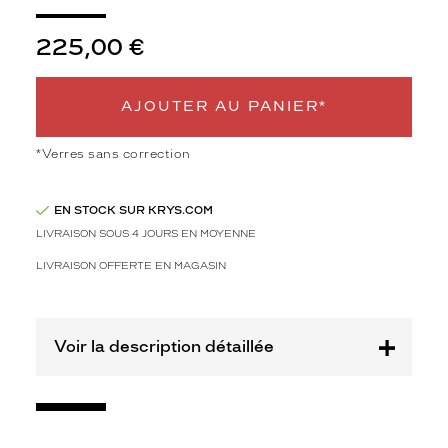
j
o
225,00 €
l
i
m
AJOUTER AU PANIER*
o
d
è
*Verres sans correction
l
e
O
EN STOCK SUR KRYS.COM
a
LIVRAISON SOUS 4 JOURS EN MOYENNE
k
LIVRAISON OFFERTE EN MAGASIN
l
e
y
.
Voir la description détaillée
S
u
r
s
a