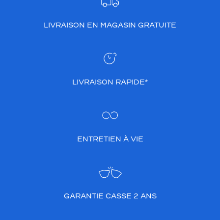
l
n
'
LIVRAISON EN MAGASIN GRATUITE
y
a
j
a
m
LIVRAISON RAPIDE*
a
i
s
a
s
s
ENTRETIEN À VIE
e
z
d
e
b
l
GARANTIE CASSE 2 ANS
e
u