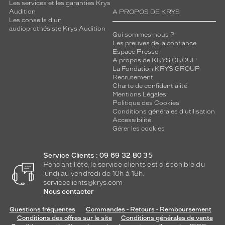
Les services et les garanties Krys
Audition
A PROPOS DE KRYS
Les conseils d'un
audioprothésiste Krys Audition
Qui sommes-nous ?
Les preuves de la confiance
 mm
 mm
Espace Presse
A propos de KRYS GROUP
Détails
La Fondation KRYS GROUP
techniques
Recrutement
Charte de confidentialité
Genre
Mentions Légales
Politique des Cookies
Conditions générales d'utilisation
Homme
Accessibilité
Forme
Gérer les cookies
de
la
monture
Service Clients : 09 69 32 80 35
Pendant l'été, le service clients est disponible du
lundi au vendredi de 10h à 18h.
Ronde
serviceclients@krys.com
Couleur
Nous contacter
de
la
Questions fréquentes
Commandes - Retours - Remboursement
monture
Conditions des offres sur le site
Conditions générales de vente