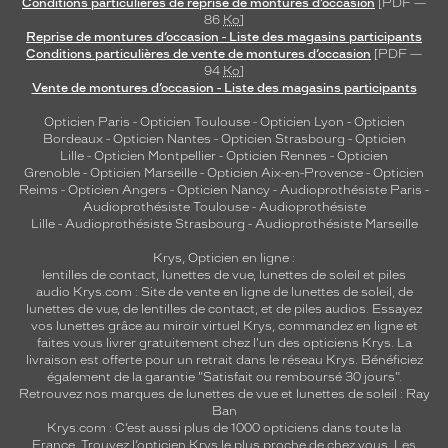
Conditions particulières de reprise de montures d’occasion
[PDF —
928605
86
Ko
]
Reprise de montures d’occasion - Liste des magasins participants
Thurso
Conditions particulières de vente de montures d’occasion
[PDF —
Couleur
94
Ko
]
du
Vente de montures d’occasion - Liste des magasins participants
verre
Opticien Paris
-
Opticien Toulouse
-
Opticien Lyon
-
Opticien
Bordeaux
-
Opticien Nantes
-
Opticien Strasbourg
-
Opticien
Gris
Lille
-
Opticien Montpellier
-
Opticien Rennes
-
Opticien
Flash
Grenoble
-
Opticien Marseille
-
Opticien Aix-en-Provence
-
Opticien
Polarisant
Reims
-
Opticien Angers
-
Opticien Nancy
-
Audioprothésiste Paris
-
Audioprothésiste Toulouse
-
Audioprothésiste
Oui
Lille
-
Audioprothésiste Strasbourg
-
Audioprothésiste Marseille
Type
Krys, Opticien en ligne :
de
lentilles de contact
,
lunettes de vue
,
lunettes de soleil
et
piles
montage
audio
Krys.com : Site de vente en ligne de lunettes de soleil, de
lunettes de vue, de
lentilles de contact
, et de piles audios. Essayez
Cerclé
vos lunettes grâce au miroir virtuel Krys, commandez en ligne et
Taille
faites vous livrer gratuitement chez l'un des opticiens Krys. La
de
livraison est offerte pour un retrait dans le réseau Krys. Bénéficiez
également de la garantie "Satisfait ou remboursé 30 jours".
monture
Retrouvez nos marques de lunettes de vue et
lunettes de soleil : Ray
Ban
L
Krys.com : C’est aussi plus de 1000 opticiens dans toute la
Matière
France.
Trouvez l’opticien Krys le plus proche de chez vous
. Les