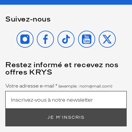
,
l
e
Suivez-nous
s
v
e
INSTAGRAM
FACEBOOK
TIKTOK
YOUTUBE
X
r
r
e
s
p
Restez informé et recevez nos
(Ce
o
champ
offres KRYS
l
est
Name
obligatoire)
a
r
Votre adresse e-mail
*
(exemple : nom@mail.com)
i
s
é
s
d
JE M'INSCRIS
e
c
e