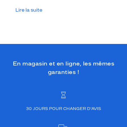
n
Lire la suite
t
e
s
d
e
n
o
i
r
.
En magasin et en ligne, les mêmes
E
garanties !
t
p
a
r
c
e
q
30 JOURS POUR CHANGER D’AVIS
u
'
i