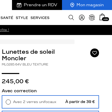
Prendre un RDV
Mon magasin
Mon
Afficher
SANTÉ
STYLE
SERVICES
vide
panie
la
recherche
fite !
Lunettes de soleil
Ajouter
à
Moncler
ma
ML0285 64V BLEU TEXTURE
liste
d’envies
245,00 €
Avec correction
ivant
À partir de 39 €
Avec 2 verres unifocaux
Retrait en magasin
Offert