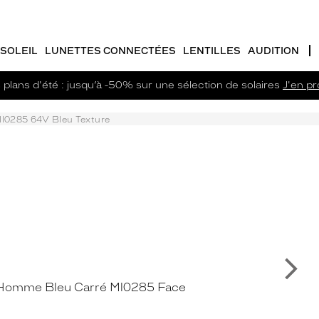
SOLEIL
LUNETTES CONNECTÉES
LENTILLES
AUDITION
plans d'été : jusqu’à -50% sur une sélection de solaires
J'en pro
l0285 64V Bleu Texture
Su