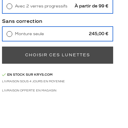
À partir de 99 €
Avec 2 verres progressifs
Retrait en magasin
Offert
Sans correction
245,00 €
Monture seule
Livraison à domicile
5,90 €
Retrait en magasin
Offert
CHOISIR CES LUNETTES
EN STOCK SUR KRYS.COM
LIVRAISON SOUS 4 JOURS EN MOYENNE
LIVRAISON OFFERTE EN MAGASIN