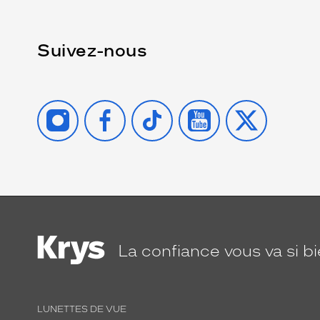
Suivez-nous
INSTAGRAM
FACEBOOK
TIKTOK
YOUTUBE
X
La confiance
vous va si b
LUNETTES DE VUE