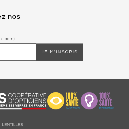
ez nos
il.com)
JE M'INSCRIS
LENTILLES