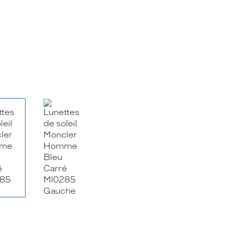
RE_FACEBOOK_TITLE
.SHARE_TWITTER_TITLE