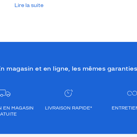
Lire la suite
que le temps est couvert, il est donc
impératif de les protéger en ville, à la
mer, à la montagne, lors de toutes les
activités en extérieur.
n magasin et en ligne, les mêmes garanties
N EN MAGASIN
LIVRAISON RAPIDE*
ENTRETIEN
ATUITE