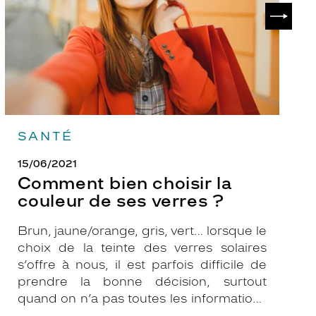
de
?
SUIVAN
ses
verres
?
SANTÉ
15/06/2021
Comment bien choisir la
couleur de ses verres ?
Brun, jaune/orange, gris, vert… lorsque le
choix de la teinte des verres solaires
s’offre à nous, il est parfois difficile de
prendre la bonne décision, surtout
quand on n’a pas toutes les informations
nécessaires. Les opticiens Krys sont là