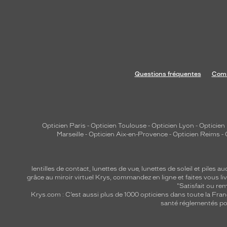
Questions fréquentes
Comm
Opticien Paris
-
Opticien Toulouse
-
Opticien Lyon
-
Opticien
Marseille
-
Opticien Aix-en-Provence
-
Opticien Reims
-
lentilles de contact
,
lunettes de vue
,
lunettes de soleil
et
piles au
grâce au miroir virtuel Krys, commandez en ligne et faites vous liv
"Satisfait ou r
Krys.com : C’est aussi plus de 1000 opticiens dans toute la Fra
santé réglementés por