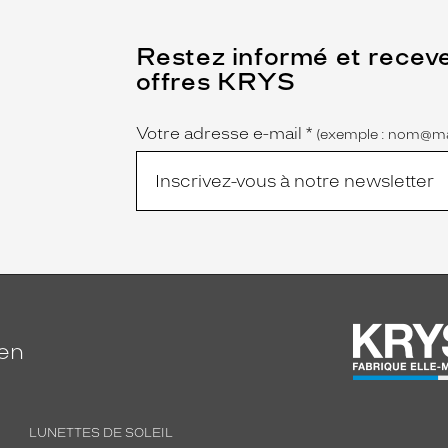
(Ce
Restez informé et recev
champ
offres KRYS
est
Name
obligatoire)
Votre adresse e-mail
*
(exemple : nom@ma
ien
LUNETTES DE SOLEIL