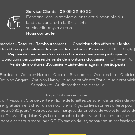
Service Clients : 09 69 32 80 35
Pendant l'été, le service clients est disponible du
lundi au vendredi de 10h à 18h.
serviceclients@krys.com
Nous contacter
andes - Retours - Remboursement
Conditions des offres sur le site
Conditions particulières de reprise de montures d’occasion
[PDF — 86
Ko
]
Reprise de montures d’occasion - Liste des magasins participants
Conditions particulières de vente de montures d’occasion
[PDF — 94
Ko
]
Vente de montures d’occasion - Liste des magasins participants
 Bordeaux
-
Opticien Nantes
-
Opticien Strasbourg
-
Opticien Lille
-
Opticien
Opticien Angers
-
Opticien Nancy
-
Audioprothésiste Paris
-
Audioprothési
Strasbourg
-
Audioprothésiste Marseille
Krys, Opticien en ligne :
dio
Krys.com : Site de vente en ligne de lunettes de soleil, de lunettes de vu
rer gratuitement chez l'un des opticiens Krys. La livraison est offerte pour
emboursé 30 jours". Retrouvez nos marques de lunettes de vue et
lunettes d
nce.
Trouvez l’opticien Krys le plus proche de chez vous
. Les lunettes/lenti
tant à ce titre le marquage CE. En cas de doute, consultez un professionne