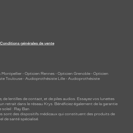
Conditions générales de vente
 Montpellier
-
Opticien Rennes
-
Opticien Grenoble
-
Opticien
ste Toulouse
-
Audioprothésiste Lille
-
Audioprothésiste
e, de
lentilles de contact
, et de piles audios. Essayez vos lunettes
 un retrait dans le réseau Krys. Bénéficiez également de la garantie
e soleil : Ray Ban
lles sont des dispositifs médicaux qui constituent des produits de
l de santé spécialisé.