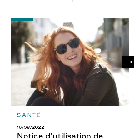
Fournisseur
Luxottica
-
Marque
Notice
Oakley
d'utilisation
de
votre
paire
de
SUIV
lunettes
de
soleil
SANTÉ
16/08/2022
Notice d'utilisation de