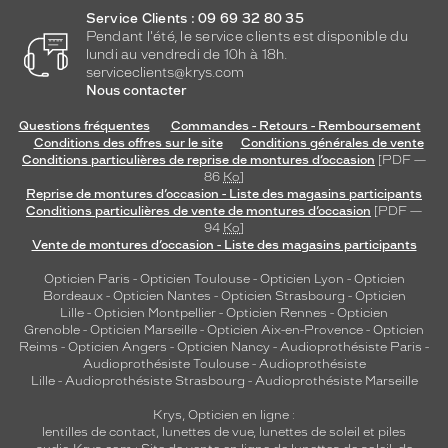
Service Clients : 09 69 32 80 35
Pendant l'été, le service clients est disponible du
lundi au vendredi de 10h à 18h.
serviceclients@krys.com
Nous contacter
Questions fréquentes
Commandes - Retours - Remboursement
Conditions des offres sur le site
Conditions générales de vente
Conditions particulières de reprise de montures d’occasion
[PDF —
86
Ko
]
Reprise de montures d’occasion - Liste des magasins participants
Conditions particulières de vente de montures d’occasion
[PDF —
94
Ko
]
Vente de montures d’occasion - Liste des magasins participants
Opticien Paris
-
Opticien Toulouse
-
Opticien Lyon
-
Opticien
Bordeaux
-
Opticien Nantes
-
Opticien Strasbourg
-
Opticien
Lille
-
Opticien Montpellier
-
Opticien Rennes
-
Opticien
Grenoble
-
Opticien Marseille
-
Opticien Aix-en-Provence
-
Opticien
Reims
-
Opticien Angers
-
Opticien Nancy
-
Audioprothésiste Paris
-
Audioprothésiste Toulouse
-
Audioprothésiste
Lille
-
Audioprothésiste Strasbourg
-
Audioprothésiste Marseille
Krys, Opticien en ligne :
lentilles de contact
,
lunettes de vue
,
lunettes de soleil
et
piles