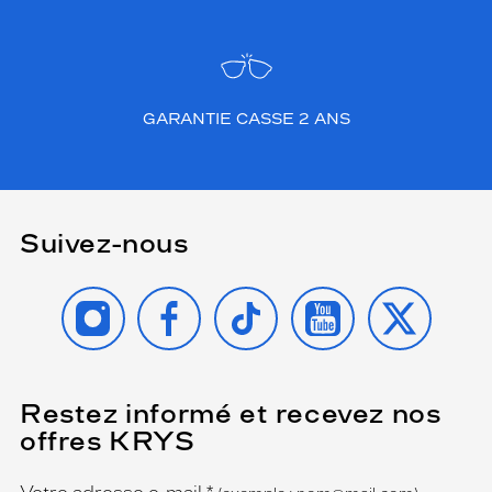
GARANTIE CASSE 2 ANS
Suivez-nous
INSTAGRAM
FACEBOOK
TIKTOK
YOUTUBE
X
Restez informé et recevez nos
(Ce
champ
offres KRYS
est
Name
obligatoire)