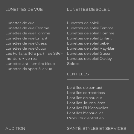
LUNETTES DE VUE
LUNETTES DE SOLEIL
Lunettes de vue
Lunettes de soleil
Lunettes de vue Femme
Lunettes de soleil Femme
Lunettes de vue Homme
Lunettes de soleil Homme
Lunettes de vue Enfant
Lunettes de soleil Enfant
Lunettes de vue Guess
Lunettes de soleil bébé
Lunettes de vue Gucci
Lunettes de soleil Ray-Ban
Les Forfaits [K] à partir de 39€ -
Lunettes de soleil Gucci
monture + verres
Lunettes de soleil Oakley
Lunettes anti-lumière bleue
Soldes
Lunettes de sport à la vue
LENTILLES
Lentilles de contact
Lentilles correctrices
Lentilles de couleur
Lentilles Journalières
Lentilles Bi Mensuelles
Lentilles Mensuelles
Produits d'entretien
AUDITION
SANTÉ, STYLES ET SERVICES