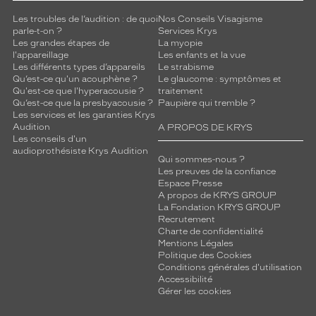
Les troubles de l’audition : de quoi
Nos Conseils Visagisme
parle-t-on ?
Services Krys
Les grandes étapes de
La myopie
l'appareillage
Les enfants et la vue
Les différents types d’appareils
Le strabisme
Qu’est-ce qu'un acouphène ?
Le glaucome : symptômes et
Qu'est-ce que l'hyperacousie ?
traitement
Qu’est-ce que la presbyacousie ?
Paupière qui tremble ?
Les services et les garanties Krys
Audition
A PROPOS DE KRYS
Les conseils d'un
audioprothésiste Krys Audition
Qui sommes-nous ?
Les preuves de la confiance
Espace Presse
A propos de KRYS GROUP
La Fondation KRYS GROUP
Recrutement
Charte de confidentialité
Mentions Légales
Politique des Cookies
Conditions générales d'utilisation
Accessibilité
Gérer les cookies