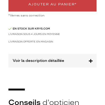
Polarisant
AJOUTER AU PANIER*
Non
Type
*Verres sans correction
de
montage
EN STOCK SUR KRYS.COM
Cerclé
LIVRAISON SOUS 4 JOURS EN MOYENNE
Taille
LIVRAISON OFFERTE EN MAGASIN
de
monture
XL
Voir la description détaillée
Afficher
la
mention
Prix
web
Non
Matière
Conseils
d'opticien
Plastique