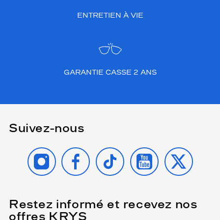
ENTRETIEN À VIE
GARANTIE CASSE 2 ANS
Suivez-nous
INSTAGRAM
FACEBOOK
TIKTOK
YOUTUBE
X
Restez informé et recevez nos
(Ce
champ
offres KRYS
est
Name