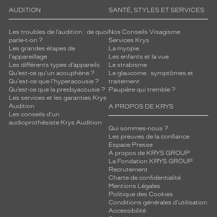
AUDITION
SANTÉ, STYLES ET SERVICES
Les troubles de l’audition : de quoi
Nos Conseils Visagisme
parle-t-on ?
Services Krys
Les grandes étapes de
La myopie
l'appareillage
Les enfants et la vue
Les différents types d’appareils
Le strabisme
Qu’est-ce qu'un acouphène ?
Le glaucome : symptômes et
Qu'est-ce que l'hyperacousie ?
traitement
Qu’est-ce que la presbyacousie ?
Paupière qui tremble ?
Les services et les garanties Krys
Audition
A PROPOS DE KRYS
Les conseils d'un
audioprothésiste Krys Audition
Qui sommes-nous ?
Les preuves de la confiance
Espace Presse
A propos de KRYS GROUP
La Fondation KRYS GROUP
Recrutement
Charte de confidentialité
Mentions Légales
Politique des Cookies
Conditions générales d'utilisation
Accessibilité