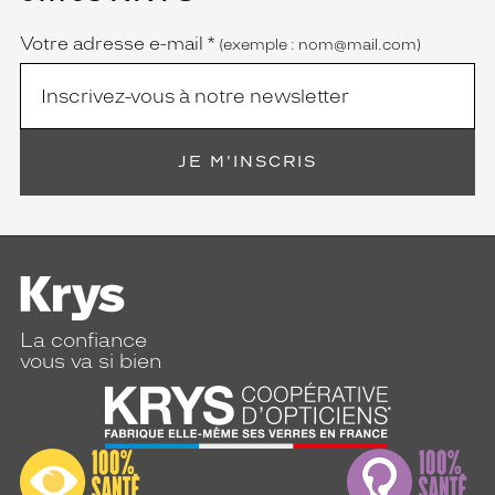
obligatoire)
Votre adresse e-mail
*
(exemple : nom@mail.com)
JE M'INSCRIS
La confiance
vous va si bien