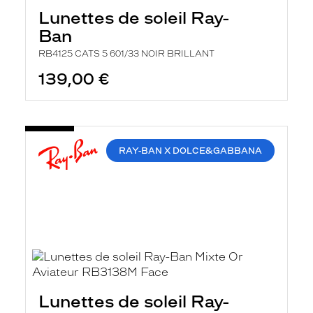
h
Lunettes de soleil Ray-
e
r
Ban
c
h
RB4125 CATS 5 601/33 NOIR BRILLANT
e
e
139,00 €
t
r
e
c
h
a
RAY-BAN X DOLCE&GABBANA
r
g
e
l
a
p
a
g
e
Lunettes de soleil Ray-