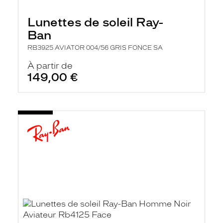
e
l
Lunettes de soleil Ray-
a
n
Ban
c
e
RB3925 AVIATOR 004/56 GRIS FONCE SA
a
u
À partir de
t
149,00 €
o
m
a
t
i
q
u
e
m
e
n
t
l
a
r
e
c