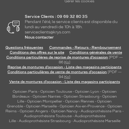
Gérer les cookies
Service Clients : 09 69 32 80 35
Pendant l'été, le service clients est disponible du
lundi au vendredi de 10h à 18h.
serviceclients@krys.com
Nous contacter
Questions fréquentes
Commandes - Retours - Remboursement
Conditions des offres sur le site
Conditions générales de vente
Conditions particulières de reprise de montures d’occasion
[PDF —
86
Ko
]
Reprise de montures d’occasion - Liste des magasins participants
Conditions particulières de vente de montures d’occasion
[PDF —
94
Ko
]
Vente de montures d’occasion - Liste des magasins participants
Opticien Paris
-
Opticien Toulouse
-
Opticien Lyon
-
Opticien
Bordeaux
-
Opticien Nantes
-
Opticien Strasbourg
-
Opticien
Lille
-
Opticien Montpellier
-
Opticien Rennes
-
Opticien
Grenoble
-
Opticien Marseille
-
Opticien Aix-en-Provence
-
Opticien
Reims
-
Opticien Angers
-
Opticien Nancy
-
Audioprothésiste Paris
-
Audioprothésiste Toulouse
-
Audioprothésiste
Lille
-
Audioprothésiste Strasbourg
-
Audioprothésiste Marseille