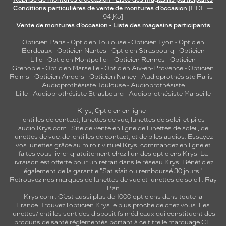
Conditions particulières de vente de montures d’occasion
[PDF —
94
Ko
]
Vente de montures d’occasion - Liste des magasins participants
Opticien Paris
-
Opticien Toulouse
-
Opticien Lyon
-
Opticien
Bordeaux
-
Opticien Nantes
-
Opticien Strasbourg
-
Opticien
Lille
-
Opticien Montpellier
-
Opticien Rennes
-
Opticien
Grenoble
-
Opticien Marseille
-
Opticien Aix-en-Provence
-
Opticien
Reims
-
Opticien Angers
-
Opticien Nancy
-
Audioprothésiste Paris
-
Audioprothésiste Toulouse
-
Audioprothésiste
Lille
-
Audioprothésiste Strasbourg
-
Audioprothésiste Marseille
Krys, Opticien en ligne :
lentilles de contact
,
lunettes de vue
,
lunettes de soleil
et
piles
audio
Krys.com : Site de vente en ligne de lunettes de soleil, de
lunettes de vue, de
lentilles de contact
, et de piles audios. Essayez
vos lunettes grâce au miroir virtuel Krys, commandez en ligne et
faites vous livrer gratuitement chez l'un des opticiens Krys. La
livraison est offerte pour un retrait dans le réseau Krys. Bénéficiez
également de la garantie "Satisfait ou remboursé 30 jours".
Retrouvez nos marques de lunettes de vue et
lunettes de soleil : Ray
Ban
Krys.com : C’est aussi plus de 1000 opticiens dans toute la
France.
Trouvez l’opticien Krys le plus proche de chez vous
. Les
lunettes/lentilles sont des dispositifs médicaux qui constituent des
produits de santé réglementés portant à ce titre le marquage CE.