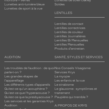
monture + verres
Lunettes de soleil Oakley
Lunettes anti-lumière bleue
Soldes
Lunettes de sport à la vue
LENTILLES
Lentilles de contact
Lentilles correctrices
Lentilles de couleur
Lentilles Journalières
Lentilles Bi Mensuelles
Lentilles Mensuelles
Produits d'entretien
AUDITION
SANTÉ, STYLES ET SERVICES
Les troubles de l’audition : de quoi
Nos Conseils Visagisme
parle-t-on ?
Services Krys
Les grandes étapes de
La myopie
l'appareillage
Les enfants et la vue
Les différents types d’appareils
Le strabisme
Qu’est-ce qu'un acouphène ?
Le glaucome : symptômes et
Qu'est-ce que l'hyperacousie ?
traitement
Qu’est-ce que la presbyacousie ?
Paupière qui tremble ?
Les services et les garanties Krys
Audition
A PROPOS DE KRYS