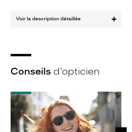
Plastique
Fournisseur
Voir la description détaillée
Kering
Eyewear
Marque
Gucci
Conseils
d'opticien
-
Notice
d'utilisation
de
votre
paire
de
SUIV
lunettes