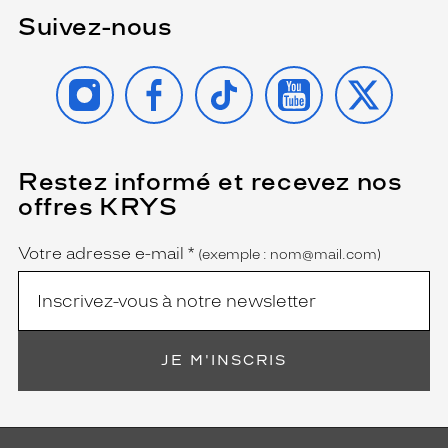
Suivez-nous
INSTAGRAM
FACEBOOK
TIKTOK
YOUTUBE
X
Restez informé et recevez nos
(Ce
champ
offres KRYS
est
Name
obligatoire)
Votre adresse e-mail
*
(exemple : nom@mail.com)
JE M'INSCRIS