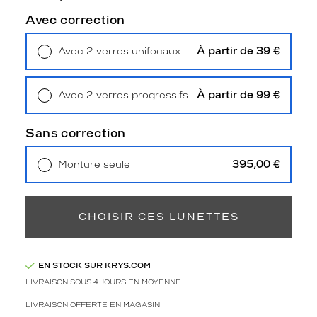
4
Polarisant
Avec correction
Non
À partir de 39 €
Avec 2 verres unifocaux
Type
Retrait en magasin
Offert
de
verres
À partir de 99 €
Avec 2 verres progressifs
compatibles
Retrait en magasin
Offert
Progressifs
Sans correction
Unifocaux
Type
395,00 €
Monture seule
de
Livraison à domicile
5,90 €
montage
Retrait en magasin
Offert
Cerclé
CHOISIR CES LUNETTES
Taille
de
monture
EN STOCK SUR KRYS.COM
LIVRAISON SOUS 4 JOURS EN MOYENNE
L
Matière
LIVRAISON OFFERTE EN MAGASIN