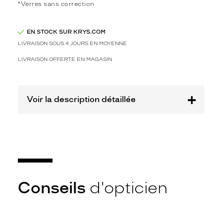
2
*Verres sans correction
Polarisant
Non
EN STOCK SUR KRYS.COM
Type
LIVRAISON SOUS 4 JOURS EN MOYENNE
de
LIVRAISON OFFERTE EN MAGASIN
montage
Cerclé
Taille
Voir la description détaillée
de
monture
M
Matière
Plastique
Fournisseur
Conseils
d'opticien
Kering
Eyewear
Marque
Gucci