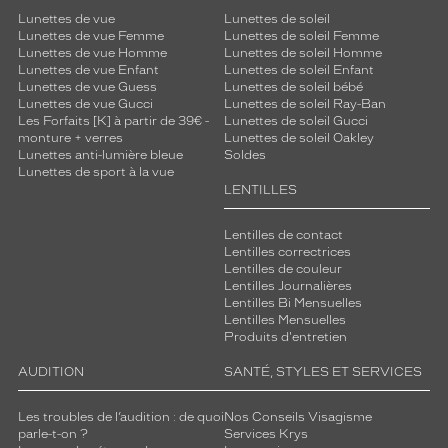
Lunettes de vue
Lunettes de soleil
Lunettes de vue Femme
Lunettes de soleil Femme
Lunettes de vue Homme
Lunettes de soleil Homme
Lunettes de vue Enfant
Lunettes de soleil Enfant
Lunettes de vue Guess
Lunettes de soleil bébé
Lunettes de vue Gucci
Lunettes de soleil Ray-Ban
Les Forfaits [K] à partir de 39€ -
Lunettes de soleil Gucci
monture + verres
Lunettes de soleil Oakley
Lunettes anti-lumière bleue
Soldes
Lunettes de sport à la vue
LENTILLES
Lentilles de contact
Lentilles correctrices
Lentilles de couleur
Lentilles Journalières
Lentilles Bi Mensuelles
Lentilles Mensuelles
Produits d'entretien
AUDITION
SANTÉ, STYLES ET SERVICES
Les troubles de l’audition : de quoi
Nos Conseils Visagisme
parle-t-on ?
Services Krys