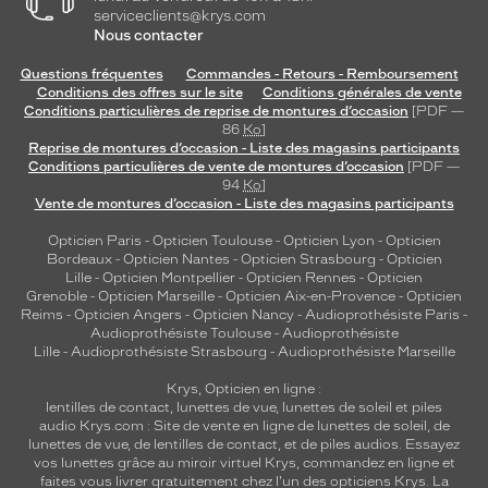
serviceclients@krys.com
Nous contacter
Questions fréquentes
Commandes - Retours - Remboursement
Conditions des offres sur le site
Conditions générales de vente
Conditions particulières de reprise de montures d’occasion
[PDF —
86
Ko
]
Reprise de montures d’occasion - Liste des magasins participants
Conditions particulières de vente de montures d’occasion
[PDF —
94
Ko
]
Vente de montures d’occasion - Liste des magasins participants
Opticien Paris
-
Opticien Toulouse
-
Opticien Lyon
-
Opticien
Bordeaux
-
Opticien Nantes
-
Opticien Strasbourg
-
Opticien
Lille
-
Opticien Montpellier
-
Opticien Rennes
-
Opticien
Grenoble
-
Opticien Marseille
-
Opticien Aix-en-Provence
-
Opticien
Reims
-
Opticien Angers
-
Opticien Nancy
-
Audioprothésiste Paris
-
Audioprothésiste Toulouse
-
Audioprothésiste
Lille
-
Audioprothésiste Strasbourg
-
Audioprothésiste Marseille
Krys, Opticien en ligne :
lentilles de contact
,
lunettes de vue
,
lunettes de soleil
et
piles
audio
Krys.com : Site de vente en ligne de lunettes de soleil, de
lunettes de vue, de
lentilles de contact
, et de piles audios. Essayez
vos lunettes grâce au miroir virtuel Krys, commandez en ligne et
faites vous livrer gratuitement chez l'un des opticiens Krys. La