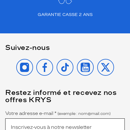
GARANTIE CASSE 2 ANS
Suivez-nous
INSTAGRAM
FACEBOOK
TIKTOK
YOUTUBE
X
Restez informé et recevez nos
(Ce
champ
offres KRYS
est
Name
obligatoire)
Votre adresse e-mail
*
(exemple : nom@mail.com)