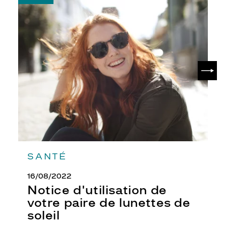
-
Notice
d'utilisation
de
votre
paire
de
SUIV
lunettes
de
soleil
SANTÉ
16/08/2022
Notice d'utilisation de
votre paire de lunettes de
soleil