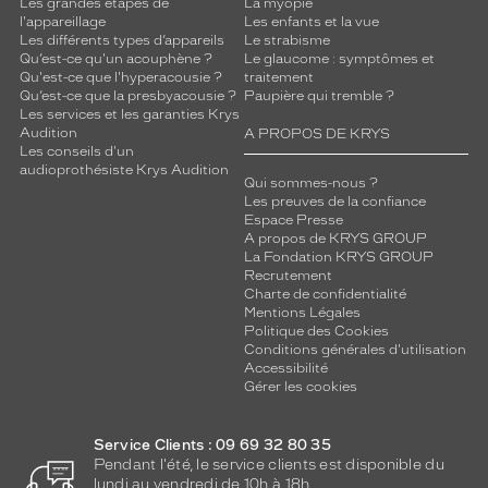
Les grandes étapes de
La myopie
l'appareillage
Les enfants et la vue
Les différents types d’appareils
Le strabisme
Qu’est-ce qu'un acouphène ?
Le glaucome : symptômes et
Qu'est-ce que l'hyperacousie ?
traitement
Qu’est-ce que la presbyacousie ?
Paupière qui tremble ?
Les services et les garanties Krys
Audition
A PROPOS DE KRYS
Les conseils d'un
audioprothésiste Krys Audition
Qui sommes-nous ?
Les preuves de la confiance
Espace Presse
A propos de KRYS GROUP
La Fondation KRYS GROUP
Recrutement
Charte de confidentialité
Mentions Légales
Politique des Cookies
Conditions générales d'utilisation
Accessibilité
Gérer les cookies
Service Clients : 09 69 32 80 35
Pendant l'été, le service clients est disponible du
lundi au vendredi de 10h à 18h.