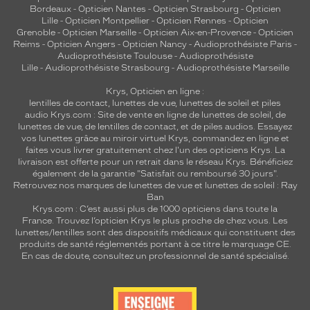
Bordeaux
-
Opticien Nantes
-
Opticien Strasbourg
-
Opticien
Lille
-
Opticien Montpellier
-
Opticien Rennes
-
Opticien
Grenoble
-
Opticien Marseille
-
Opticien Aix-en-Provence
-
Opticien
Reims
-
Opticien Angers
-
Opticien Nancy
-
Audioprothésiste Paris
-
Audioprothésiste Toulouse
-
Audioprothésiste
Lille
-
Audioprothésiste Strasbourg
-
Audioprothésiste Marseille
Krys, Opticien en ligne :
lentilles de contact
,
lunettes de vue
,
lunettes de soleil
et
piles
audio
Krys.com : Site de vente en ligne de lunettes de soleil, de
lunettes de vue, de
lentilles de contact
, et de piles audios. Essayez
vos lunettes grâce au miroir virtuel Krys, commandez en ligne et
faites vous livrer gratuitement chez l'un des opticiens Krys. La
livraison est offerte pour un retrait dans le réseau Krys. Bénéficiez
également de la garantie "Satisfait ou remboursé 30 jours".
Retrouvez nos marques de lunettes de vue et
lunettes de soleil : Ray
Ban
Krys.com : C’est aussi plus de 1000 opticiens dans toute la
France.
Trouvez l’opticien Krys le plus proche de chez vous
. Les
lunettes/lentilles sont des dispositifs médicaux qui constituent des
produits de santé réglementés portant à ce titre le marquage CE.
En cas de doute, consultez un professionnel de santé spécialisé.