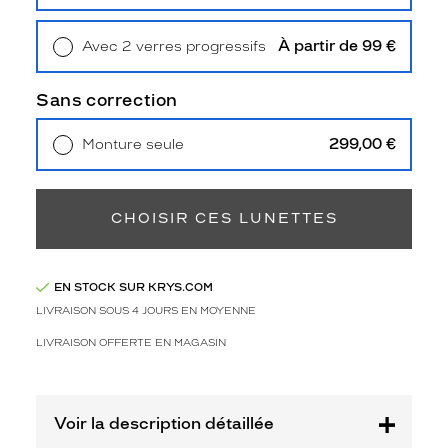
Retrait en magasin
Offert
4
Polarisant
À partir de 99 €
Avec 2 verres progressifs
Non
Retrait en magasin
Offert
Type
Sans correction
de
verres
299,00 €
Monture seule
compatibles
Livraison à domicile
5,90 €
Retrait en magasin
Offert
Progressifs
Unifocaux
CHOISIR CES LUNETTES
Type
de
montage
EN STOCK SUR KRYS.COM
Cerclé
LIVRAISON SOUS 4 JOURS EN MOYENNE
Taille
LIVRAISON OFFERTE EN MAGASIN
de
monture
L
Voir la description détaillée
Matière