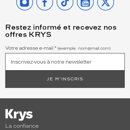
Restez informé et recevez nos
(Ce
champ
offres KRYS
est
Name
obligatoire)
Votre adresse e-mail
*
(exemple : nom@mail.com)
JE M'INSCRIS
La confiance