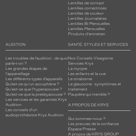
Lentilles de contact
Lentilles correctrices
Lentilles de couleur
Lentilles Journalières
Lentilles Bi Mensuelles
Lentilles Mensuelles
Produits d'entretien
AUDITION
SANTÉ, STYLES ET SERVICES
Les troubles de l’audition : de quoi
Nos Conseils Visagisme
parle-t-on ?
Services Krys
Les grandes étapes de
La myopie
l'appareillage
Les enfants et la vue
Les différents types d’appareils
Le strabisme
Qu’est-ce qu'un acouphène ?
Le glaucome : symptômes et
Qu'est-ce que l'hyperacousie ?
traitement
Qu’est-ce que la presbyacousie ?
Paupière qui tremble ?
Les services et les garanties Krys
Audition
A PROPOS DE KRYS
Les conseils d'un
audioprothésiste Krys Audition
Qui sommes-nous ?
Les preuves de la confiance
Espace Presse
A propos de KRYS GROUP