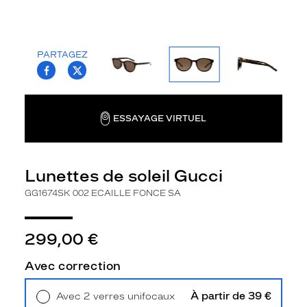
la
monture
Ronde
PARTAGEZ
Couleur
T.PROJECT.KRYS.FRONT.SHARE_FACEBOO
T.PROJECT.KRYS.FRONT.SHARE_TWI
de
la
monture
ESSAYAGE VIRTUEL
002
Ecaille
Fonce
Lunettes de soleil Gucci
Sa
Couleur
GG1674SK 002 ECAILLE FONCE SA
du
verre
299,00 €
Brun
Indice
Avec correction
de
protection
À partir de 39 €
Avec 2 verres unifocaux