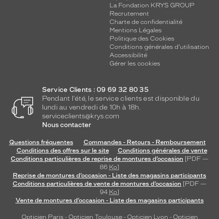
La Fondation KRYS GROUP
Recrutement
Charte de confidentialité
Mentions Légales
Politique des Cookies
Conditions générales d'utilisation
Accessibilité
Gérer les cookies
Service Clients : 09 69 32 80 35
Pendant l'été, le service clients est disponible du
lundi au vendredi de 10h à 18h.
serviceclients@krys.com
Nous contacter
Questions fréquentes
Commandes - Retours - Remboursement
Conditions des offres sur le site
Conditions générales de vente
Conditions particulières de reprise de montures d’occasion
[PDF —
86
Ko
]
Reprise de montures d’occasion - Liste des magasins participants
Conditions particulières de vente de montures d’occasion
[PDF —
94
Ko
]
Vente de montures d’occasion - Liste des magasins participants
Opticien Paris
-
Opticien Toulouse
-
Opticien Lyon
-
Opticien