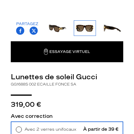
la
monture
Carré
PARTAGEZ
Couleur
T.PROJECT.KRYS.FRONT.SHARE_FACEBOO
T.PROJECT.KRYS.FRONT.SHARE_TWI
de
la
monture
ESSAYAGE VIRTUEL
002
Ecaille
Fonce
Lunettes de soleil Gucci
Sa
Couleur
GG1688S 002 ECAILLE FONCE SA
du
verre
319,00 €
Brun
Indice
Avec correction
de
protection
À partir de 39 €
Avec 2 verres unifocaux