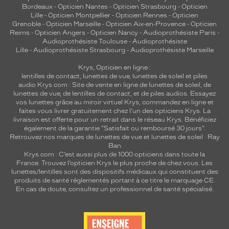
Bordeaux
-
Opticien Nantes
-
Opticien Strasbourg
-
Opticien
Lille
-
Opticien Montpellier
-
Opticien Rennes
-
Opticien
Grenoble
-
Opticien Marseille
-
Opticien Aix-en-Provence
-
Opticien
Reims
-
Opticien Angers
-
Opticien Nancy
-
Audioprothésiste Paris
-
Audioprothésiste Toulouse
-
Audioprothésiste
Lille
-
Audioprothésiste Strasbourg
-
Audioprothésiste Marseille
Krys, Opticien en ligne :
lentilles de contact
,
lunettes de vue
,
lunettes de soleil
et
piles
audio
Krys.com : Site de vente en ligne de lunettes de soleil, de
lunettes de vue, de
lentilles de contact
, et de piles audios. Essayez
vos lunettes grâce au miroir virtuel Krys, commandez en ligne et
faites vous livrer gratuitement chez l'un des opticiens Krys. La
livraison est offerte pour un retrait dans le réseau Krys. Bénéficiez
également de la garantie "Satisfait ou remboursé 30 jours".
Retrouvez nos marques de lunettes de vue et
lunettes de soleil : Ray
Ban
Krys.com : C’est aussi plus de 1000 opticiens dans toute la
France.
Trouvez l’opticien Krys le plus proche de chez vous
. Les
lunettes/lentilles sont des dispositifs médicaux qui constituent des
produits de santé réglementés portant à ce titre le marquage CE.
En cas de doute, consultez un professionnel de santé spécialisé.