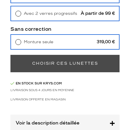
Retrait en magasin
Offert
3
Polarisant
À partir de 99 €
Avec 2 verres progressifs
Non
Retrait en magasin
Offert
Type
Sans correction
de
verres
319,00 €
Monture seule
compatibles
Livraison à domicile
5,90 €
Retrait en magasin
Offert
Progressifs
Unifocaux
CHOISIR CES LUNETTES
Type
de
montage
EN STOCK SUR KRYS.COM
Cerclé
LIVRAISON SOUS 4 JOURS EN MOYENNE
Taille
LIVRAISON OFFERTE EN MAGASIN
de
monture
M
Voir la description détaillée
Matière