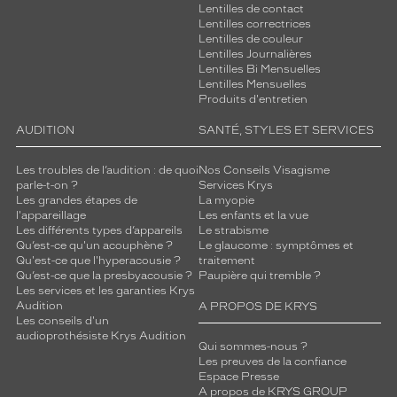
Lentilles de contact
Lentilles correctrices
Lentilles de couleur
Lentilles Journalières
Lentilles Bi Mensuelles
Lentilles Mensuelles
Produits d'entretien
AUDITION
SANTÉ, STYLES ET SERVICES
Les troubles de l’audition : de quoi
Nos Conseils Visagisme
parle-t-on ?
Services Krys
Les grandes étapes de
La myopie
l'appareillage
Les enfants et la vue
Les différents types d’appareils
Le strabisme
Qu’est-ce qu'un acouphène ?
Le glaucome : symptômes et
Qu'est-ce que l'hyperacousie ?
traitement
Qu’est-ce que la presbyacousie ?
Paupière qui tremble ?
Les services et les garanties Krys
Audition
A PROPOS DE KRYS
Les conseils d'un
audioprothésiste Krys Audition
Qui sommes-nous ?
Les preuves de la confiance
Espace Presse
A propos de KRYS GROUP