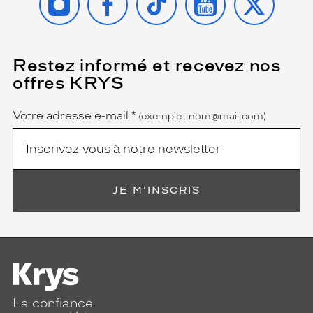
Restez informé et recevez nos
(Ce
champ
offres KRYS
est
Name
obligatoire)
Votre adresse e-mail
*
(exemple : nom@mail.com)
JE M'INSCRIS
La confiance