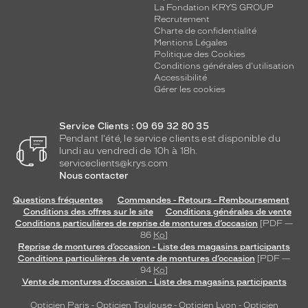
La Fondation KRYS GROUP
Recrutement
Charte de confidentialité
Mentions Légales
Politique des Cookies
Conditions générales d'utilisation
Accessibilité
Gérer les cookies
Service Clients : 09 69 32 80 35
Pendant l'été, le service clients est disponible du
lundi au vendredi de 10h à 18h.
serviceclients@krys.com
Nous contacter
Questions fréquentes
Commandes - Retours - Remboursement
Conditions des offres sur le site
Conditions générales de vente
Conditions particulières de reprise de montures d’occasion
[PDF —
86
Ko
]
Reprise de montures d’occasion - Liste des magasins participants
Conditions particulières de vente de montures d’occasion
[PDF —
94
Ko
]
Vente de montures d’occasion - Liste des magasins participants
Opticien Paris
-
Opticien Toulouse
-
Opticien Lyon
-
Opticien