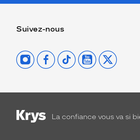
Suivez-nous
INSTAGRAM
FACEBOOK
TIKTOK
YOUTUBE
X
La confiance
vous va si b