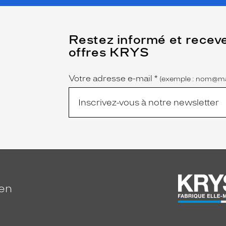
(Ce
Restez informé et recev
champ
offres KRYS
est
Name
obligatoire)
Votre adresse e-mail
*
(exemple : nom@ma
ien