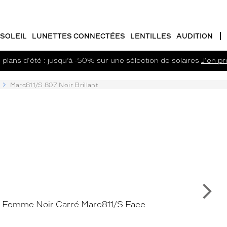
SOLEIL
LUNETTES CONNECTÉES
LENTILLES
AUDITION
plans d'été : jusqu’à -50% sur une sélection de solaires
J'en pro
Marc811/S 807 Noir Brillant
Su