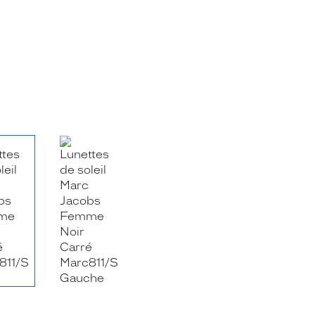
RE_FACEBOOK_TITLE
.SHARE_TWITTER_TITLE