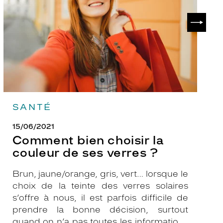
couleur
p
de
?
SUIVAN
ses
verres
?
SANTÉ
15/06/2021
Comment bien choisir la
couleur de ses verres ?
Brun, jaune/orange, gris, vert… lorsque le
choix de la teinte des verres solaires
s’offre à nous, il est parfois difficile de
prendre la bonne décision, surtout
quand on n’a pas toutes les informations