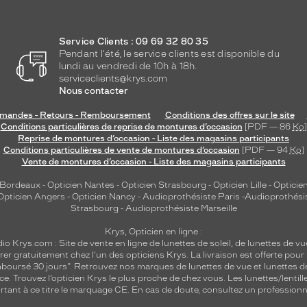
Service Clients : 09 69 32 80 35
Pendant l'été, le service clients est disponible du
lundi au vendredi de 10h à 18h.
serviceclients@krys.com
Nous contacter
andes - Retours - Remboursement
Conditions des offres sur le site
Conditions particulières de reprise de montures d’occasion
[PDF — 86
Ko
]
Reprise de montures d’occasion - Liste des magasins participants
Conditions particulières de vente de montures d’occasion
[PDF — 94
Ko
]
Vente de montures d’occasion - Liste des magasins participants
 Bordeaux
-
Opticien Nantes
-
Opticien Strasbourg
-
Opticien Lille
-
Opticien
Opticien Angers
-
Opticien Nancy
-
Audioprothésiste Paris
-
Audioprothési
Strasbourg
-
Audioprothésiste Marseille
Krys, Opticien en ligne :
dio
Krys.com : Site de vente en ligne de lunettes de soleil, de lunettes de vu
rer gratuitement chez l'un des opticiens Krys. La livraison est offerte pour
emboursé 30 jours". Retrouvez nos marques de lunettes de vue et
lunettes d
nce.
Trouvez l’opticien Krys le plus proche de chez vous
. Les lunettes/lenti
tant à ce titre le marquage CE. En cas de doute, consultez un professionne