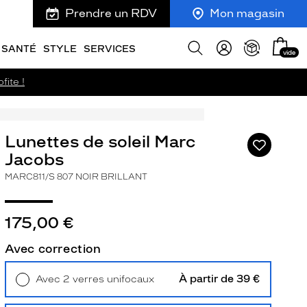
Prendre un RDV
Mon magasin
Mon
Afficher
SANTÉ
STYLE
SERVICES
vide
panie
la
recherche
fite !
Lunettes de soleil Marc
Ajouter
à
Jacobs
ma
MARC811/S 807 NOIR BRILLANT
liste
d’envies
175,00 €
Avec correction
ivant
À partir de 39 €
Avec 2 verres unifocaux
Retrait en magasin
Offert