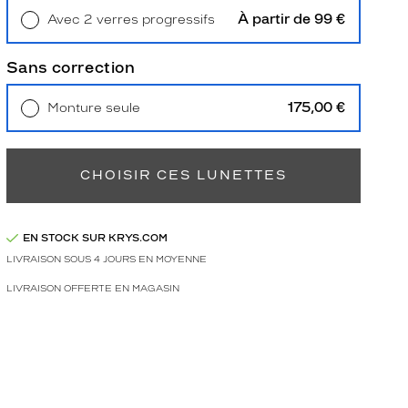
À partir de 99 €
Avec 2 verres progressifs
Retrait en magasin
Offert
Sans correction
175,00 €
Monture seule
Livraison à domicile
5,90 €
Retrait en magasin
Offert
CHOISIR CES LUNETTES
EN STOCK SUR KRYS.COM
LIVRAISON SOUS 4 JOURS EN MOYENNE
LIVRAISON OFFERTE EN MAGASIN