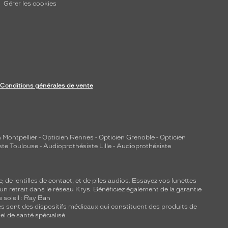
Gérer les cookies
Conditions générales de vente
 Montpellier
-
Opticien Rennes
-
Opticien Grenoble
-
Opticien
ste Toulouse
-
Audioprothésiste Lille
-
Audioprothésiste
e, de
lentilles de contact
, et de piles audios. Essayez vos lunettes
 un retrait dans le réseau Krys. Bénéficiez également de la garantie
e soleil : Ray Ban
lles sont des dispositifs médicaux qui constituent des produits de
l de santé spécialisé.