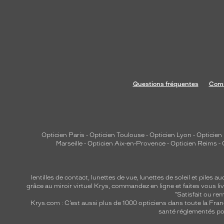
Questions fréquentes
Comm
Opticien Paris
-
Opticien Toulouse
-
Opticien Lyon
-
Opticien
Marseille
-
Opticien Aix-en-Provence
-
Opticien Reims
-
lentilles de contact
,
lunettes de vue
,
lunettes de soleil
et
piles au
grâce au miroir virtuel Krys, commandez en ligne et faites vous liv
"Satisfait ou r
Krys.com : C’est aussi plus de 1000 opticiens dans toute la Fra
santé réglementés por