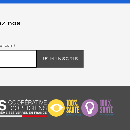
ez nos
il.com)
JE M'INSCRIS