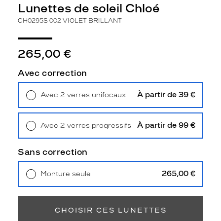
Polarisant
Lunettes de soleil Chloé
CH0295S 002 VIOLET BRILLANT
Non
Type
de
265,00 €
verres
compatibles
Avec correction
Progressifs
Unifocaux
À partir de 39 €
Avec 2 verres unifocaux
Type
Retrait en magasin
Offert
de
montage
À partir de 99 €
Avec 2 verres progressifs
Retrait en magasin
Offert
Cerclé
Taille
Sans correction
de
monture
265,00 €
Monture seule
Livraison à domicile
5,90 €
M
Retrait en magasin
Offert
Afficher
la
CHOISIR CES LUNETTES
mention