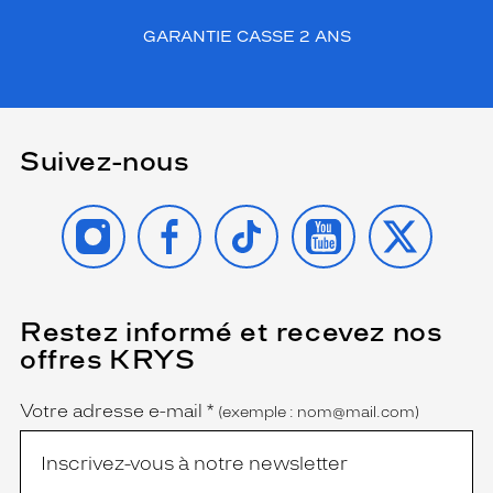
GARANTIE CASSE 2 ANS
Suivez-nous
INSTAGRAM
FACEBOOK
TIKTOK
YOUTUBE
X
Restez informé et recevez nos
(Ce
champ
offres KRYS
est
Name
obligatoire)
Votre adresse e-mail
*
(exemple : nom@mail.com)