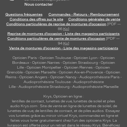
Nous contacter
Questions fréquentes
Commandes - Retours - Remboursement
Conditions des offres sur le site
Conditions générales de vente
Conditions particulières de reprise de montures d’occasion
[PDF —
86
Ko
]
Reprise de montures d’occasion - Liste des magasins participants
Conditions particulières de vente de montures d’occasion
[PDF —
94
Ko
]
Vente de montures d’occasion - Liste des magasins participants
Opticien Paris
-
Opticien Toulouse
-
Opticien Lyon
-
Opticien
Bordeaux
-
Opticien Nantes
-
Opticien Strasbourg
-
Opticien
Lille
-
Opticien Montpellier
-
Opticien Rennes
-
Opticien
Grenoble
-
Opticien Marseille
-
Opticien Aix-en-Provence
-
Opticien
Reims
-
Opticien Angers
-
Opticien Nancy
-
Audioprothésiste Paris
-
Audioprothésiste Toulouse
-
Audioprothésiste
Lille
-
Audioprothésiste Strasbourg
-
Audioprothésiste Marseille
Krys, Opticien en ligne :
lentilles de contact
,
lunettes de vue
,
lunettes de soleil
et
piles
audio
Krys.com : Site de vente en ligne de lunettes de soleil, de
lunettes de vue, de
lentilles de contact
, et de piles audios. Essayez
vos lunettes grâce au miroir virtuel Krys, commandez en ligne et
faites vous livrer gratuitement chez l'un des opticiens Krys. La
livraison est offerte pour un retrait dans le réseau Krys. Bénéficiez