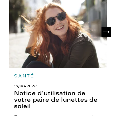
Notice
d'utilisation
de
votre
paire
de
SUIV
lunettes
de
soleil
SANTÉ
16/08/2022
Notice d'utilisation de
votre paire de lunettes de
soleil