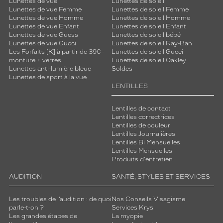
Lunettes de vue
Lunettes de soleil
Lunettes de vue Femme
Lunettes de soleil Femme
Lunettes de vue Homme
Lunettes de soleil Homme
Lunettes de vue Enfant
Lunettes de soleil Enfant
Lunettes de vue Guess
Lunettes de soleil bébé
Lunettes de vue Gucci
Lunettes de soleil Ray-Ban
Les Forfaits [K] à partir de 39€ -
Lunettes de soleil Gucci
monture + verres
Lunettes de soleil Oakley
Lunettes anti-lumière bleue
Soldes
Lunettes de sport à la vue
LENTILLES
Lentilles de contact
Lentilles correctrices
Lentilles de couleur
Lentilles Journalières
Lentilles Bi Mensuelles
Lentilles Mensuelles
Produits d'entretien
AUDITION
SANTÉ, STYLES ET SERVICES
Les troubles de l’audition : de quoi
Nos Conseils Visagisme
parle-t-on ?
Services Krys
Les grandes étapes de
La myopie