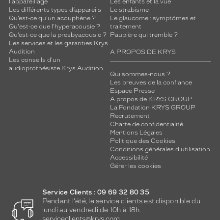
l'appareillage
Les enfants et la vue
Les différents types d’appareils
Le strabisme
Qu’est-ce qu'un acouphène ?
Le glaucome : symptômes et
Qu'est-ce que l'hyperacousie ?
traitement
Qu’est-ce que la presbyacousie ?
Paupière qui tremble ?
Les services et les garanties Krys
Audition
A PROPOS DE KRYS
Les conseils d'un
audioprothésiste Krys Audition
Qui sommes-nous ?
Les preuves de la confiance
Espace Presse
A propos de KRYS GROUP
La Fondation KRYS GROUP
Recrutement
Charte de confidentialité
Mentions Légales
Politique des Cookies
Conditions générales d'utilisation
Accessibilité
Gérer les cookies
Service Clients : 09 69 32 80 35
Pendant l'été, le service clients est disponible du
lundi au vendredi de 10h à 18h.
serviceclients@krys.com