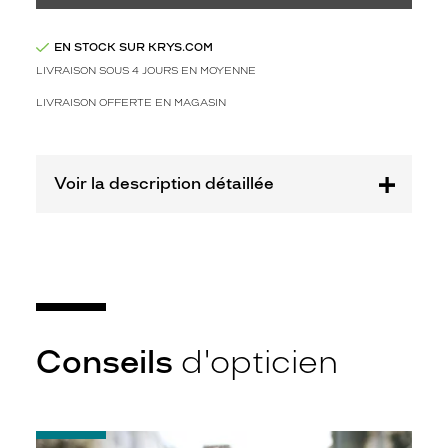
Prix
web
EN STOCK SUR KRYS.COM
LIVRAISON SOUS 4 JOURS EN MOYENNE
Non
Matière
LIVRAISON OFFERTE EN MAGASIN
Plastique
Fournisseur
Voir la description détaillée
Kering
Eyewear
Marque
Chloé
Conseils
d'opticien
-