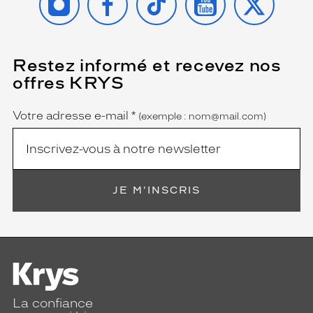
Restez informé et recevez nos
(Ce
champ
offres KRYS
est
Name
obligatoire)
Votre adresse e-mail
*
(exemple : nom@mail.com)
JE M'INSCRIS
La confiance