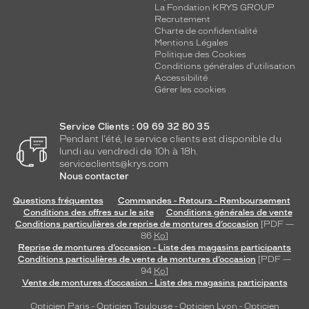
La Fondation KRYS GROUP
Recrutement
Charte de confidentialité
Mentions Légales
Politique des Cookies
Conditions générales d'utilisation
Accessibilité
Gérer les cookies
Service Clients : 09 69 32 80 35
Pendant l'été, le service clients est disponible du
lundi au vendredi de 10h à 18h.
serviceclients@krys.com
Nous contacter
Questions fréquentes
Commandes - Retours - Remboursement
Conditions des offres sur le site
Conditions générales de vente
Conditions particulières de reprise de montures d’occasion
[PDF —
86
Ko
]
Reprise de montures d’occasion - Liste des magasins participants
Conditions particulières de vente de montures d’occasion
[PDF —
94
Ko
]
Vente de montures d’occasion - Liste des magasins participants
Opticien Paris
-
Opticien Toulouse
-
Opticien Lyon
-
Opticien