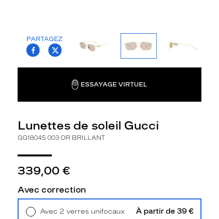
la
monture
Rectangle
PARTAGEZ
Couleur
T.PROJECT.KRYS.FRONT.SHARE_FACEBOO
T.PROJECT.KRYS.FRONT.SHARE_TWI
de
la
monture
ESSAYAGE VIRTUEL
003
Or
Brillant
Lunettes de soleil Gucci
Couleur
du
GG1804S 003 OR BRILLANT
verre
Brun
339,00 €
Indice
de
Avec correction
protection
À partir de 39 €
Avec 2 verres unifocaux
2