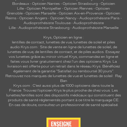
Bordeaux
-
Opticien Nantes
-
Opticien Strasbourg
-
Opticien
Lille
-
Opticien Montpellier
-
Opticien Rennes
-
Opticien
Grenoble
-
Opticien Marseille
-
Opticien Aix-en-Provence
-
Opticien
Reims
-
Opticien Angers
-
Opticien Nancy
-
Audioprothésiste Paris
-
Audioprothésiste Toulouse
-
Audioprothésiste
Lille
-
Audioprothésiste Strasbourg
-
Audioprothésiste Marseille
Krys, Opticien en ligne :
lentilles de contact
,
lunettes de vue
,
lunettes de soleil
et
piles
audio
Krys.com : Site de vente en ligne de lunettes de soleil, de
lunettes de vue, de
lentilles de contact
, et de piles audios. Essayez
vos lunettes grâce au miroir virtuel Krys, commandez en ligne et
faites vous livrer gratuitement chez l'un des opticiens Krys. La
livraison est offerte pour un retrait dans le réseau Krys. Bénéficiez
également de la garantie "Satisfait ou remboursé 30 jours".
Retrouvez nos marques de lunettes de vue et
lunettes de soleil : Ray
Ban
Krys.com : C’est aussi plus de 1000 opticiens dans toute la
France.
Trouvez l’opticien Krys le plus proche de chez vous
. Les
lunettes/lentilles sont des dispositifs médicaux qui constituent des
produits de santé réglementés portant à ce titre le marquage CE.
En cas de doute, consultez un professionnel de santé spécialisé.