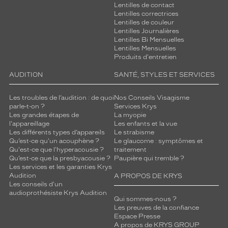
Lentilles de contact
Lentilles correctrices
Lentilles de couleur
Lentilles Journalières
Lentilles Bi Mensuelles
Lentilles Mensuelles
Produits d'entretien
AUDITION
SANTÉ, STYLES ET SERVICES
Les troubles de l’audition : de quoi
Nos Conseils Visagisme
parle-t-on ?
Services Krys
Les grandes étapes de
La myopie
l'appareillage
Les enfants et la vue
Les différents types d’appareils
Le strabisme
Qu’est-ce qu'un acouphène ?
Le glaucome : symptômes et
Qu'est-ce que l'hyperacousie ?
traitement
Qu’est-ce que la presbyacousie ?
Paupière qui tremble ?
Les services et les garanties Krys
Audition
A PROPOS DE KRYS
Les conseils d'un
audioprothésiste Krys Audition
Qui sommes-nous ?
Les preuves de la confiance
Espace Presse
A propos de KRYS GROUP