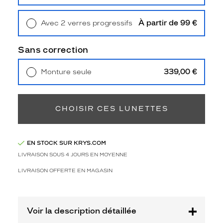
Retrait en magasin
Offert
Polarisant
Non
À partir de 99 €
Avec 2 verres progressifs
Type
Retrait en magasin
Offert
de
Sans correction
verres
compatibles
339,00 €
Monture seule
Livraison à domicile
5,90 €
Progressifs
Retrait en magasin
Offert
Unifocaux
Type
CHOISIR CES LUNETTES
de
montage
Percé
EN STOCK SUR KRYS.COM
Taille
LIVRAISON SOUS 4 JOURS EN MOYENNE
de
LIVRAISON OFFERTE EN MAGASIN
monture
L
Afficher
Voir la description détaillée
la
mention