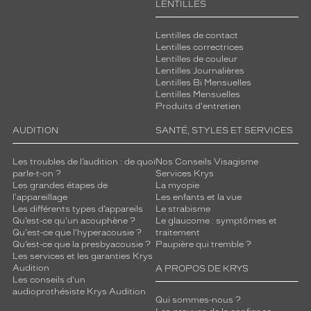
LENTILLES
Lentilles de contact
Lentilles correctrices
Lentilles de couleur
Lentilles Journalières
Lentilles Bi Mensuelles
Lentilles Mensuelles
Produits d'entretien
AUDITION
SANTÉ, STYLES ET SERVICES
Les troubles de l’audition : de quoi
Nos Conseils Visagisme
parle-t-on ?
Services Krys
Les grandes étapes de
La myopie
l'appareillage
Les enfants et la vue
Les différents types d’appareils
Le strabisme
Qu’est-ce qu'un acouphène ?
Le glaucome : symptômes et
Qu'est-ce que l'hyperacousie ?
traitement
Qu’est-ce que la presbyacousie ?
Paupière qui tremble ?
Les services et les garanties Krys
Audition
A PROPOS DE KRYS
Les conseils d'un
audioprothésiste Krys Audition
Qui sommes-nous ?