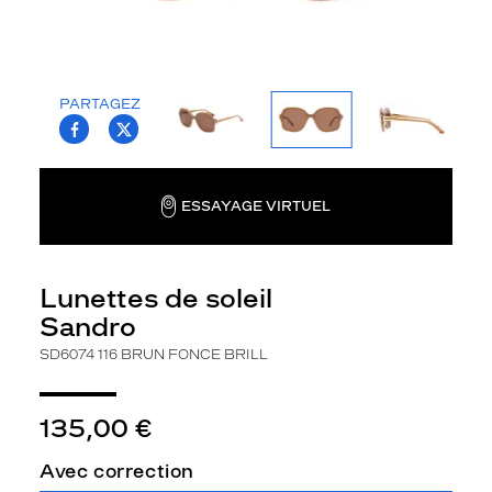
la
monture
Rectangle
Couleur
PARTAGEZ
T.PROJECT.KRYS.FRONT.SHARE_FACEBOO
T.PROJECT.KRYS.FRONT.SHARE_TWI
de
la
monture
ESSAYAGE VIRTUEL
116
Brun
Fonce
Brill
Lunettes de soleil
Couleur
Sandro
du
verre
SD6074 116 BRUN FONCE BRILL
Brun
Indice
135,00 €
de
protection
Avec correction