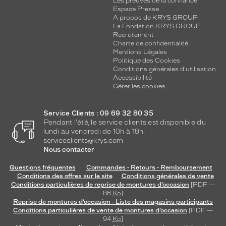
Les preuves de la confiance
Espace Presse
A propos de KRYS GROUP
La Fondation KRYS GROUP
Recrutement
Charte de confidentialité
Mentions Légales
Politique des Cookies
Conditions générales d'utilisation
Accessibilité
Gérer les cookies
Service Clients : 09 69 32 80 35
Pendant l'été, le service clients est disponible du
lundi au vendredi de 10h à 18h.
serviceclients@krys.com
Nous contacter
Questions fréquentes
Commandes - Retours - Remboursement
Conditions des offres sur le site
Conditions générales de vente
Conditions particulières de reprise de montures d’occasion
[PDF —
86
Ko
]
Reprise de montures d’occasion - Liste des magasins participants
Conditions particulières de vente de montures d’occasion
[PDF —
94
Ko
]