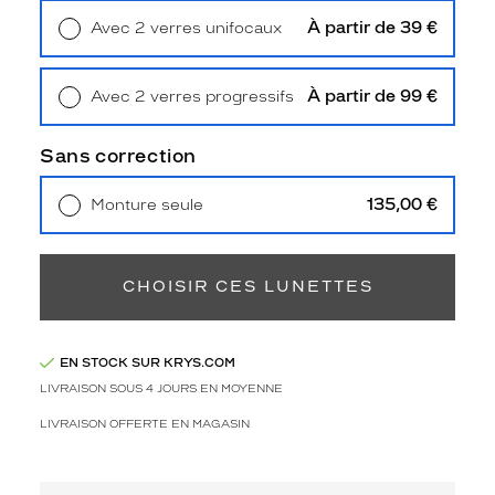
3
À partir de 39 €
Polarisant
Avec 2 verres unifocaux
Retrait en magasin
Offert
Non
Type
À partir de 99 €
Avec 2 verres progressifs
de
Retrait en magasin
Offert
verres
Sans correction
compatibles
135,00 €
Progressifs
Monture seule
Livraison à domicile
5,90 €
Unifocaux
Retrait en magasin
Offert
Type
de
CHOISIR CES LUNETTES
montage
Cerclé
Taille
EN STOCK SUR KRYS.COM
de
LIVRAISON SOUS 4 JOURS EN MOYENNE
monture
LIVRAISON OFFERTE EN MAGASIN
L
Afficher
la