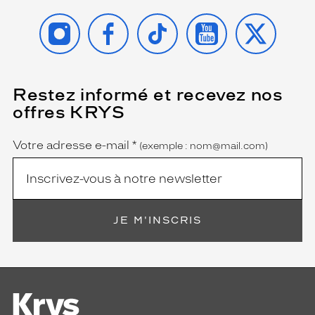
INSTAGRAM
FACEBOOK
TIKTOK
YOUTUBE
X
Restez informé et recevez nos
(Ce
champ
offres KRYS
est
Name
obligatoire)
Votre adresse e-mail
*
(exemple : nom@mail.com)
JE M'INSCRIS