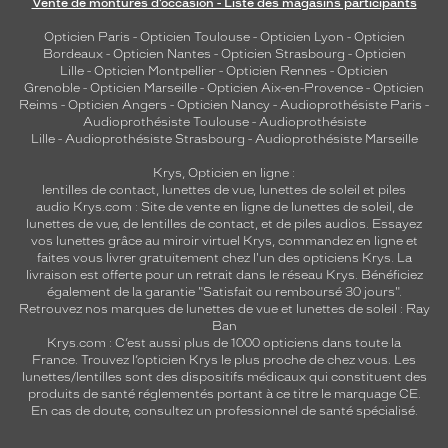
Vente de montures d’occasion - Liste des magasins participants
Opticien Paris
-
Opticien Toulouse
-
Opticien Lyon
-
Opticien
Bordeaux
-
Opticien Nantes
-
Opticien Strasbourg
-
Opticien
Lille
-
Opticien Montpellier
-
Opticien Rennes
-
Opticien
Grenoble
-
Opticien Marseille
-
Opticien Aix-en-Provence
-
Opticien
Reims
-
Opticien Angers
-
Opticien Nancy
-
Audioprothésiste Paris
-
Audioprothésiste Toulouse
-
Audioprothésiste
Lille
-
Audioprothésiste Strasbourg
-
Audioprothésiste Marseille
Krys, Opticien en ligne :
lentilles de contact
,
lunettes de vue
,
lunettes de soleil
et
piles
audio
Krys.com : Site de vente en ligne de lunettes de soleil, de
lunettes de vue, de
lentilles de contact
, et de piles audios. Essayez
vos lunettes grâce au miroir virtuel Krys, commandez en ligne et
faites vous livrer gratuitement chez l'un des opticiens Krys. La
livraison est offerte pour un retrait dans le réseau Krys. Bénéficiez
également de la garantie "Satisfait ou remboursé 30 jours".
Retrouvez nos marques de lunettes de vue et
lunettes de soleil : Ray
Ban
Krys.com : C’est aussi plus de 1000 opticiens dans toute la
France.
Trouvez l’opticien Krys le plus proche de chez vous
. Les
lunettes/lentilles sont des dispositifs médicaux qui constituent des
produits de santé réglementés portant à ce titre le marquage CE.
En cas de doute, consultez un professionnel de santé spécialisé.