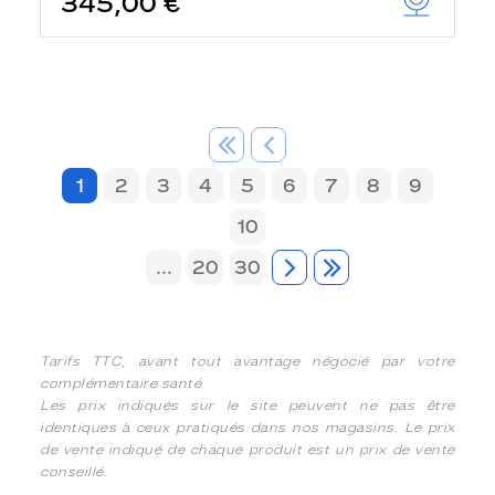
345,00 €
1
2
3
4
5
6
7
8
9
10
...
20
30
Tarifs TTC, avant tout avantage négocié par votre
complémentaire santé
Les prix indiqués sur le site peuvent ne pas être
identiques à ceux pratiqués dans nos magasins. Le prix
de vente indiqué de chaque produit est un prix de vente
conseillé.