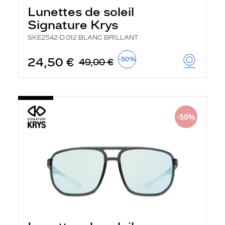
a
Lunettes de soleil
n
Signature Krys
c
e
SKE2542-D 012 BLANC BRILLANT
a
u
t
24,50 €
-50%
49,00 €
o
m
a
t
i
q
u
e
m
e
n
t
l
a
r
e
c
h
e