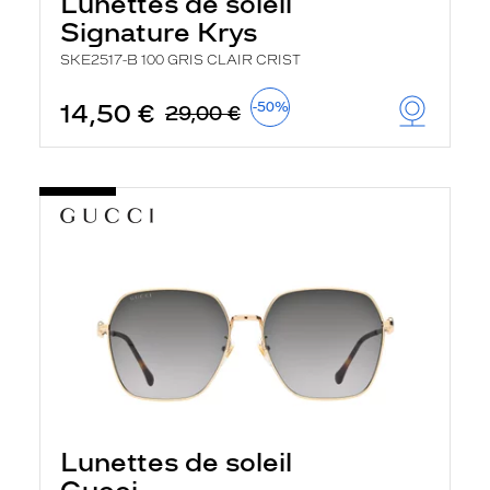
Lunettes de soleil
r
Signature Krys
c
h
SKE2517-B 100 GRIS CLAIR CRIST
e
e
t
14,50 €
-50%
29,00 €
r
e
c
h
a
r
g
e
l
a
p
a
g
e
Lunettes de soleil