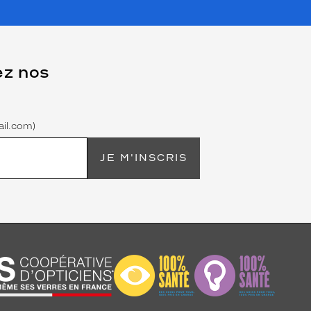
ez nos
il.com)
JE M'INSCRIS