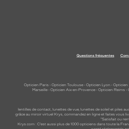
Questions fréquentes
Comm
Opticien Paris
-
Opticien Toulouse
-
Opticien Lyon
-
Opticien
Marseille
-
Opticien Aix-en-Provence
-
Opticien Reims
-
lentilles de contact
,
lunettes de vue
,
lunettes de soleil
et
piles au
grâce au miroir virtuel Krys, commandez en ligne et faites vous liv
"Satisfait ou r
Krys.com : C’est aussi plus de 1000 opticiens dans toute la Fra