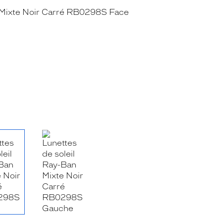
RE_FACEBOOK_TITLE
.SHARE_TWITTER_TITLE