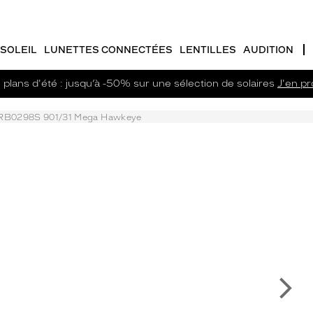
SOLEIL
LUNETTES CONNECTÉES
LENTILLES
AUDITION
plans d'été : jusqu’à -50% sur une sélection de solaires
J'en pro
RB0298S 901/31 Mega Hawkeye
Su