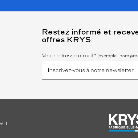
(Ce
Restez informé et recev
champ
offres KRYS
est
Name
obligatoire)
Votre adresse e-mail
*
(exemple : nom@ma
ien