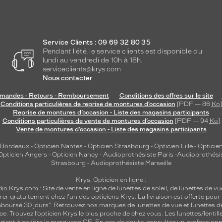
Service Clients : 09 69 32 80 35
Pendant l'été, le service clients est disponible du
lundi au vendredi de 10h à 18h.
serviceclients@krys.com
Nous contacter
andes - Retours - Remboursement
Conditions des offres sur le site
Conditions particulières de reprise de montures d’occasion
[PDF — 86
Ko
]
Reprise de montures d’occasion - Liste des magasins participants
Conditions particulières de vente de montures d’occasion
[PDF — 94
Ko
]
Vente de montures d’occasion - Liste des magasins participants
 Bordeaux
-
Opticien Nantes
-
Opticien Strasbourg
-
Opticien Lille
-
Opticien
Opticien Angers
-
Opticien Nancy
-
Audioprothésiste Paris
-
Audioprothési
Strasbourg
-
Audioprothésiste Marseille
Krys, Opticien en ligne :
dio
Krys.com : Site de vente en ligne de lunettes de soleil, de lunettes de vu
rer gratuitement chez l'un des opticiens Krys. La livraison est offerte pour
emboursé 30 jours". Retrouvez nos marques de lunettes de vue et
lunettes d
nce.
Trouvez l’opticien Krys le plus proche de chez vous
. Les lunettes/lenti