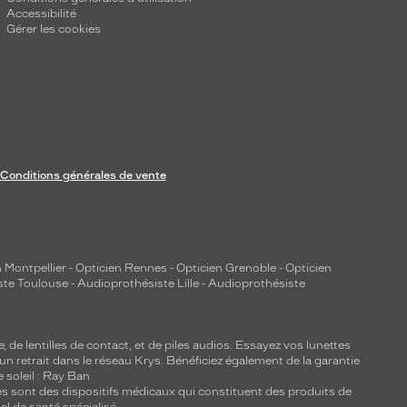
Accessibilité
Gérer les cookies
Conditions générales de vente
 Montpellier
-
Opticien Rennes
-
Opticien Grenoble
-
Opticien
ste Toulouse
-
Audioprothésiste Lille
-
Audioprothésiste
e, de
lentilles de contact
, et de piles audios. Essayez vos lunettes
 un retrait dans le réseau Krys. Bénéficiez également de la garantie
e soleil : Ray Ban
lles sont des dispositifs médicaux qui constituent des produits de