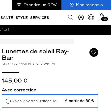
Prendre un RDV
Mon magasin
Mon
Afficher
SANTÉ
STYLE
SERVICES
vide
panie
la
recherche
fite !
Lunettes de soleil Ray-
Ajouter
à
Ban
ma
RB0298S 901/31 MEGA HAWKEYE
liste
d’envies
145,00 €
Avec correction
ivant
À partir de 39 €
Avec 2 verres unifocaux
Retrait en magasin
Offert