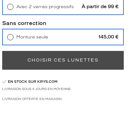
À partir de 99 €
Avec 2 verres progressifs
Retrait en magasin
Offert
Sans correction
145,00 €
Monture seule
Livraison à domicile
5,90 €
Retrait en magasin
Offert
CHOISIR CES LUNETTES
EN STOCK SUR KRYS.COM
LIVRAISON SOUS 4 JOURS EN MOYENNE
LIVRAISON OFFERTE EN MAGASIN