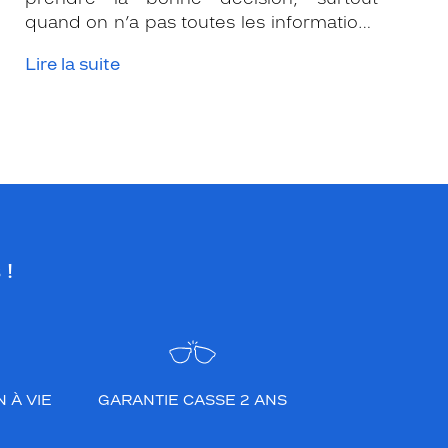
quand on n’a pas toutes les informations
nécessaires. Les opticiens Krys sont là
Lire la suite
pour vous conseiller et apporter leur
expertise afin que vous fassiez le bon
choix en fonction de votre amétropie
et/ou de l’activité sportive pratiquée.
 !
 À VIE
GARANTIE CASSE 2 ANS