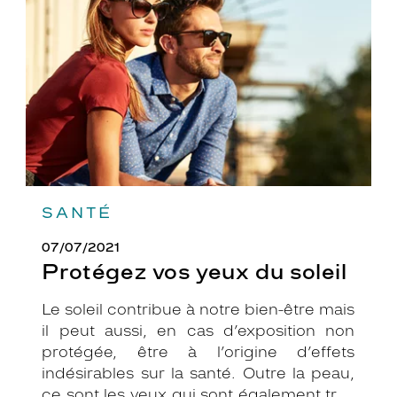
du
soleil
SANTÉ
07/07/2021
Protégez vos yeux du soleil
Le soleil contribue à notre bien-être mais
il peut aussi, en cas d’exposition non
protégée, être à l’origine d’effets
indésirables sur la santé. Outre la peau,
ce sont les yeux qui sont également très