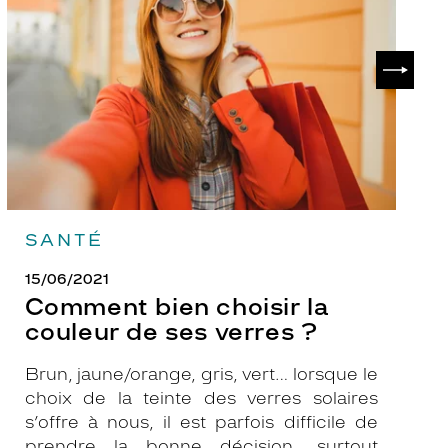
la
v
couleur
p
de
?
SUIVAN
ses
verres
?
SANTÉ
15/06/2021
Comment bien choisir la
couleur de ses verres ?
Brun, jaune/orange, gris, vert… lorsque le
choix de la teinte des verres solaires
s’offre à nous, il est parfois difficile de
prendre la bonne décision, surtout