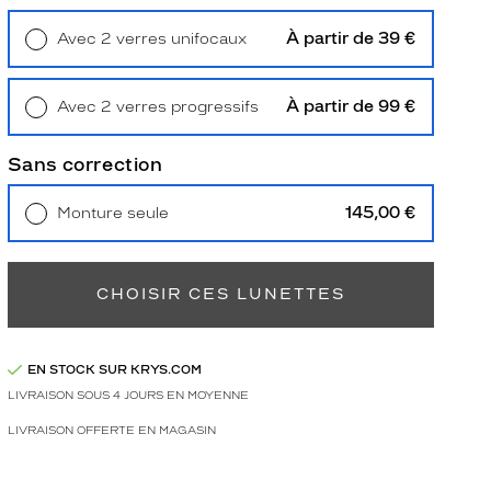
À partir de 39 €
Avec 2 verres unifocaux
Retrait en magasin
Offert
À partir de 99 €
Avec 2 verres progressifs
Retrait en magasin
Offert
Sans correction
145,00 €
Monture seule
Livraison à domicile
5,90 €
Retrait en magasin
Offert
CHOISIR CES LUNETTES
EN STOCK SUR KRYS.COM
LIVRAISON SOUS 4 JOURS EN MOYENNE
LIVRAISON OFFERTE EN MAGASIN