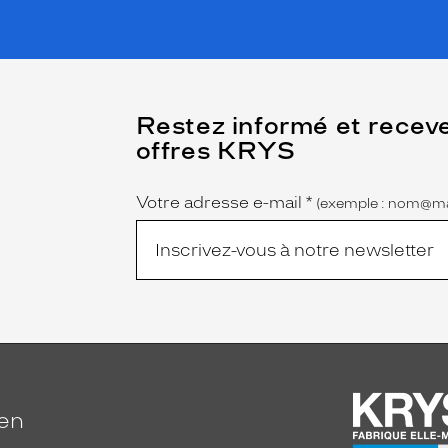
(Ce
Restez informé et recev
champ
offres KRYS
est
Name
obligatoire)
Votre adresse e-mail
*
(exemple : nom@ma
ien