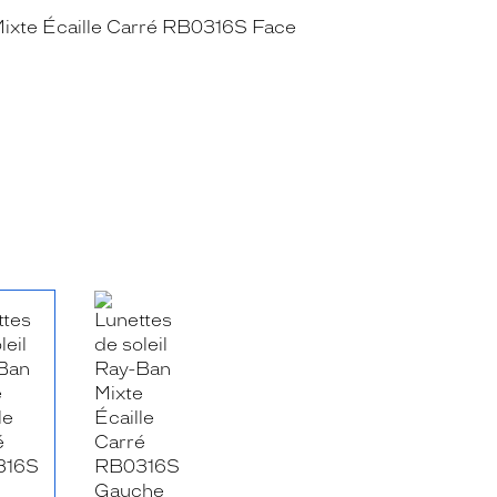
RE_FACEBOOK_TITLE
.SHARE_TWITTER_TITLE