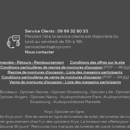
Service Clients : 09 69 32 80 35
Pendant l'été, le service clients est disponible du
lundi au vendredi de 10h à 18h.
serviceclients@krys.com
Nous contacter
andes - Retours - Remboursement
Conditions des offres sur le site
Conditions particulières de reprise de montures d’occasion
[PDF — 86
Ko
]
Reprise de montures d’occasion - Liste des magasins participants
Conditions particulières de vente de montures d’occasion
[PDF — 94
Ko
]
Vente de montures d’occasion - Liste des magasins participants
 Bordeaux
-
Opticien Nantes
-
Opticien Strasbourg
-
Opticien Lille
-
Opticien
Opticien Angers
-
Opticien Nancy
-
Audioprothésiste Paris
-
Audioprothési
Strasbourg
-
Audioprothésiste Marseille
Krys, Opticien en ligne :
dio
Krys.com : Site de vente en ligne de lunettes de soleil, de lunettes de vu
rer gratuitement chez l'un des opticiens Krys. La livraison est offerte pour
emboursé 30 jours". Retrouvez nos marques de lunettes de vue et
lunettes d