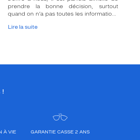
prendre la bonne décision, surtout
quand on n’a pas toutes les informations
nécessaires. Les opticiens Krys sont là
Lire la suite
pour vous conseiller et apporter leur
expertise afin que vous fassiez le bon
choix en fonction de votre amétropie
et/ou de l’activité sportive pratiquée.
 !
 À VIE
GARANTIE CASSE 2 ANS