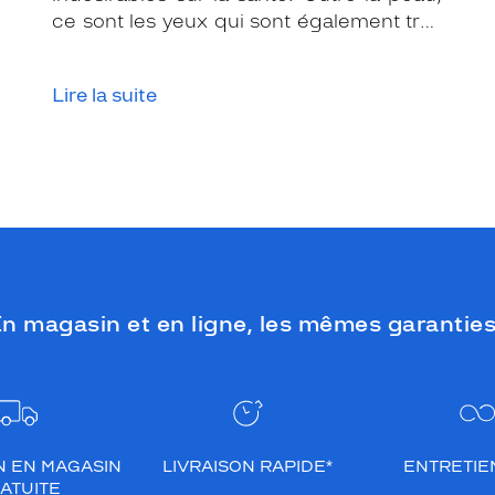
ce sont les yeux qui sont également très
exposés aux rayonnements ultraviolets
(UV). Même si le soleil se fait discret ou
Lire la suite
que le temps est couvert, il est donc
impératif de les protéger en ville, à la
mer, à la montagne, lors de toutes les
activités en extérieur.
n magasin et en ligne, les mêmes garanties
N EN MAGASIN
LIVRAISON RAPIDE*
ENTRETIEN
ATUITE