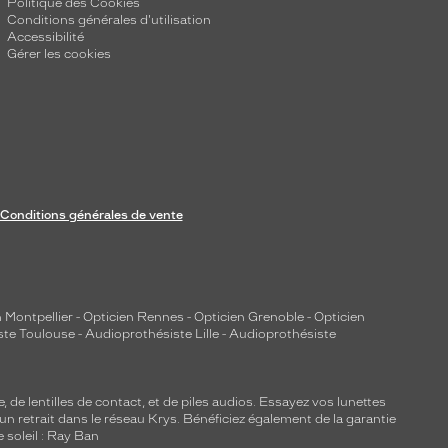
Politique des Cookies
Conditions générales d'utilisation
Accessibilité
Gérer les cookies
Conditions générales de vente
 Montpellier
-
Opticien Rennes
-
Opticien Grenoble
-
Opticien
ste Toulouse
-
Audioprothésiste Lille
-
Audioprothésiste
e, de
lentilles de contact
, et de piles audios. Essayez vos lunettes
 un retrait dans le réseau Krys. Bénéficiez également de la garantie
e soleil : Ray Ban