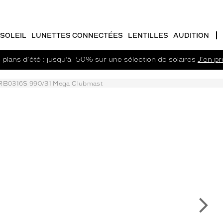
SOLEIL
LUNETTES CONNECTÉES
LENTILLES
AUDITION
plans d'été : jusqu’à -50% sur une sélection de solaires
J'en pro
RB0316S 990/31 Mega Clubmast
Su