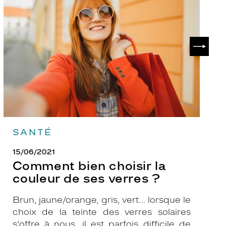
choisir
le
la
v
couleur
p
de
?
SUIVAN
ses
verres
?
SANTÉ
15/06/2021
Comment bien choisir la
couleur de ses verres ?
Brun, jaune/orange, gris, vert… lorsque le
choix de la teinte des verres solaires
s’offre à nous, il est parfois difficile de