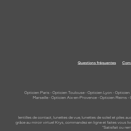
u
t
d
e
l
a
m
o
n
Questions fréquentes
Comm
t
u
r
e
.
Opticien Paris
-
Opticien Toulouse
-
Opticien Lyon
-
Opticien
Marseille
-
Opticien Aix-en-Provence
-
Opticien Reims
-
C
e
t
lentilles de contact
,
lunettes de vue
,
lunettes de soleil
et
piles au
t
grâce au miroir virtuel Krys, commandez en ligne et faites vous liv
e
"Satisfait ou r