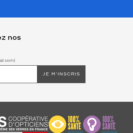
ez nos
il.com)
JE M'INSCRIS