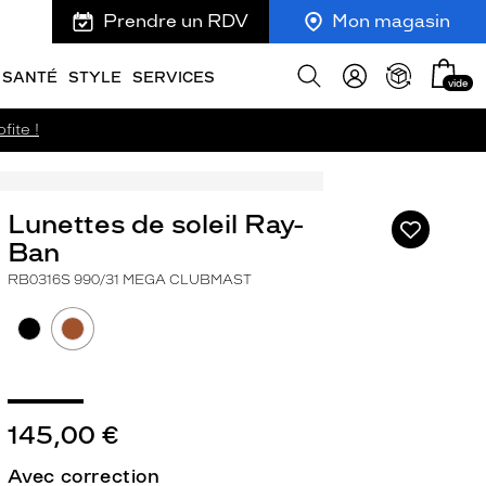
Prendre un RDV
Mon magasin
Mon
Afficher
SANTÉ
STYLE
SERVICES
vide
panie
la
recherche
fite !
Lunettes de soleil Ray-
Ajouter
à
Ban
ma
RB0316S 990/31 MEGA CLUBMAST
liste
d’envies
145,00 €
ivant
Avec correction