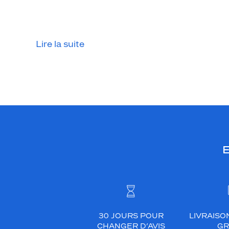
e
t
é
l
Lire la suite
é
g
a
n
t
,
a
s
E
s
o
c
i
é
à
30 JOURS POUR
LIVRAISO
u
CHANGER D’AVIS
GR