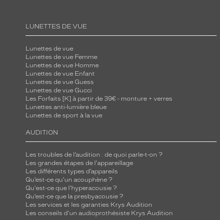
é
e
LUNETTES DE VUE
b
r
Lunettes de vue
i
Lunettes de vue Femme
Lunettes de vue Homme
l
Lunettes de vue Enfant
l
Lunettes de vue Guess
Lunettes de vue Gucci
a
Les Forfaits [K] à partir de 39€ - monture + verres
n
Lunettes anti-lumière bleue
Lunettes de sport à la vue
t
e
AUDITION
s
u
Les troubles de l’audition : de quoi parle-t-on ?
r
Les grandes étapes de l'appareillage
Les différents types d’appareils
l
Qu’est-ce qu'un acouphène ?
e
Qu'est-ce que l'hyperacousie ?
Qu’est-ce que la presbyacousie ?
h
Les services et les garanties Krys Audition
a
Les conseils d'un audioprothésiste Krys Audition