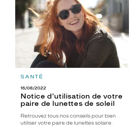
de
5
votre
,
paire
de
u
lunettes
n
de
c
soleil
h
o
i
x
c
SANTÉ
l
a
16/08/2022
s
Notice d'utilisation de votre
s
paire de lunettes de soleil
i
q
Retrouvez tous nos conseils pour bien
u
utiliser votre paire de lunettes solaire.
e