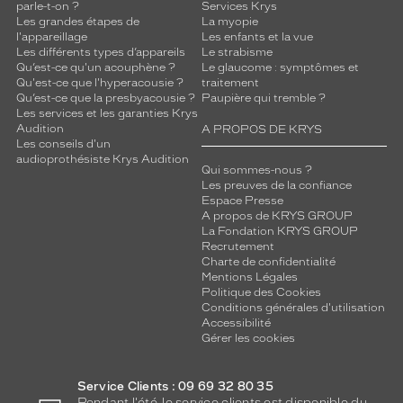
e
parle-t-on ?
Services Krys
g
Les grandes étapes de
La myopie
l'appareillage
Les enfants et la vue
l
Les différents types d’appareils
Le strabisme
a
Qu’est-ce qu'un acouphène ?
Le glaucome : symptômes et
m
Qu'est-ce que l'hyperacousie ?
traitement
o
Qu’est-ce que la presbyacousie ?
Paupière qui tremble ?
u
Les services et les garanties Krys
Audition
r
A PROPOS DE KRYS
Les conseils d'un
i
audioprothésiste Krys Audition
n
Qui sommes-nous ?
s
Les preuves de la confiance
Espace Presse
p
A propos de KRYS GROUP
i
La Fondation KRYS GROUP
r
Recrutement
é
Charte de confidentialité
d
Mentions Légales
e
Politique des Cookies
Conditions générales d'utilisation
s
Accessibilité
i
Gérer les cookies
c
ô
n
Service Clients : 09 69 32 80 35
e
Pendant l'été, le service clients est disponible du