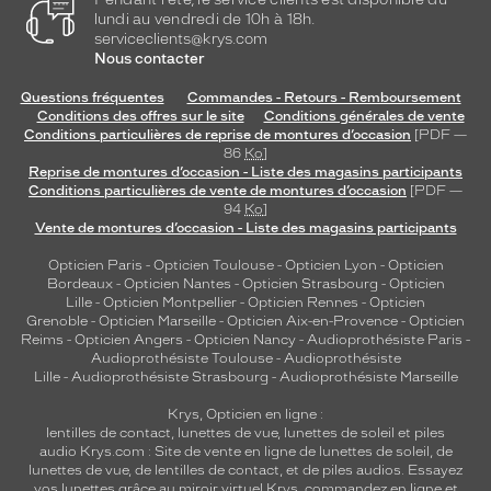
s
lundi au vendredi de 10h à 18h.
serviceclients@krys.com
d
Nous contacter
e
l
Questions fréquentes
Commandes - Retours - Remboursement
a
Conditions des offres sur le site
Conditions générales de vente
m
Conditions particulières de reprise de montures d’occasion
[PDF —
o
86
Ko
]
d
Reprise de montures d’occasion - Liste des magasins participants
Conditions particulières de vente de montures d’occasion
[PDF —
e
94
Ko
]
.
Vente de montures d’occasion - Liste des magasins participants
A
l
Opticien Paris
-
Opticien Toulouse
-
Opticien Lyon
-
Opticien
l
Bordeaux
-
Opticien Nantes
-
Opticien Strasbourg
-
Opticien
i
Lille
-
Opticien Montpellier
-
Opticien Rennes
-
Opticien
Grenoble
-
Opticien Marseille
-
Opticien Aix-en-Provence
-
Opticien
a
Reims
-
Opticien Angers
-
Opticien Nancy
-
Audioprothésiste Paris
-
n
Audioprothésiste Toulouse
-
Audioprothésiste
t
Lille
-
Audioprothésiste Strasbourg
-
Audioprothésiste Marseille
r
o
Krys, Opticien en ligne :
lentilles de contact
,
lunettes de vue
,
lunettes de soleil
et
piles
b
audio
Krys.com : Site de vente en ligne de lunettes de soleil, de
u
lunettes de vue, de
lentilles de contact
, et de piles audios. Essayez
s
vos lunettes grâce au miroir virtuel Krys, commandez en ligne et