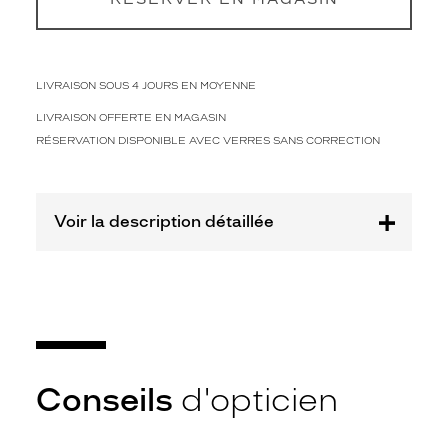
m
m
e
.
S
LIVRAISON SOUS 4 JOURS EN MOYENNE
e
LIVRAISON OFFERTE EN MAGASIN
s
v
RÉSERVATION DISPONIBLE AVEC VERRES SANS CORRECTION
e
r
r
Voir la description détaillée
e
s
o
v
e
r
s
i
z
Conseils
d'opticien
e
s
o