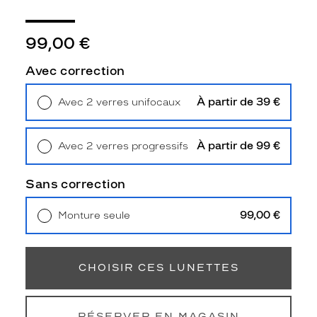
i
o
n
99,00 €
d
u
Avec correction
c
h
À partir de 39 €
Avec 2 verres unifocaux
i
Retrait en magasin
Offert
c
s
À partir de 99 €
Avec 2 verres progressifs
o
Retrait en magasin
Offert
l
a
Sans correction
i
r
99,00 €
Monture seule
e
Livraison à domicile
5,90 €
p
Retrait en magasin
Offert
o
u
CHOISIR CES LUNETTES
r
f
e
RÉSERVER EN MAGASIN