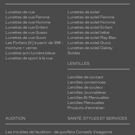
v
o
Lunettes de vue
Lunettes de soleil
l
Lunettes de vue Femme
Lunettes de soleil Femme
u
Lunettes de vue Homme
Lunettes de soleil Homme
Lunettes de vue Enfant
Lunettes de soleil Enfant
m
Lunettes de vue Guess
Lunettes de soleil bébé
i
Lunettes de vue Gucci
Lunettes de soleil Ray-Ban
n
Les Forfaits [K] à partir de 39€ -
Lunettes de soleil Gucci
e
monture + verres
Lunettes de soleil Oakley
u
Lunettes anti-lumière bleue
Soldes
x
Lunettes de sport à la vue
LENTILLES
a
s
s
Lentilles de contact
u
Lentilles correctrices
Lentilles de couleur
r
Lentilles Journalières
e
Lentilles Bi Mensuelles
u
Lentilles Mensuelles
n
Produits d'entretien
s
t
AUDITION
SANTÉ, STYLES ET SERVICES
y
l
Les troubles de l’audition : de quoi
Nos Conseils Visagisme