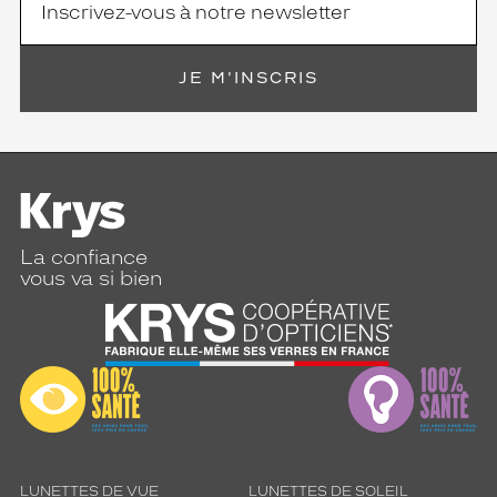
e
a
u
t
JE M'INSCRIS
e
i
n
t
.
C
e
m
La confiance
o
vous va si bien
d
è
l
e
c
e
r
c
l
é
LUNETTES DE VUE
LUNETTES DE SOLEIL