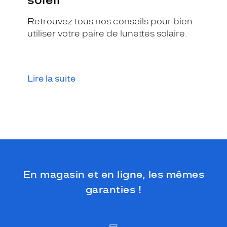
u
r
Retrouvez tous nos conseils pour bien
e
utiliser votre paire de lunettes solaire.
e
n
a
c
é
Lire la suite
t
a
t
e
c
o
l
o
r
En magasin et en ligne, les mêmes
i
s
garanties !
é
c
a
i