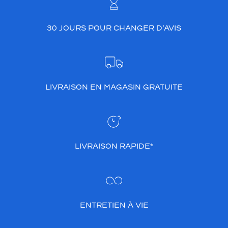
l
l
30 JOURS POUR CHANGER D’AVIS
e
c
l
a
i
r
LIVRAISON EN MAGASIN GRATUITE
b
r
i
l
l
a
LIVRAISON RAPIDE*
n
t
o
f
f
r
ENTRETIEN À VIE
a
n