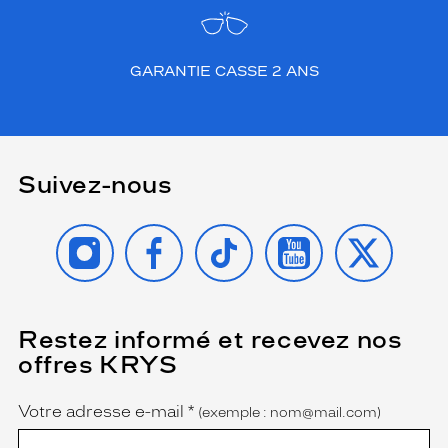
t
u
n
e
GARANTIE CASSE 2 ANS
l
u
m
i
n
Suivez-nous
o
s
i
INSTAGRAM
FACEBOOK
TIKTOK
YOUTUBE
X
t
é
n
a
t
Restez informé et recevez nos
(Ce
champ
u
offres KRYS
est
Name
r
obligatoire)
e
l
Votre adresse e-mail
*
(exemple : nom@mail.com)
l