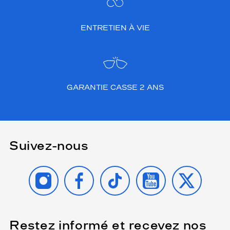
ENTRETIEN À VIE
GARANTIE CASSE 2 ANS
Suivez-nous
INSTAGRAM
FACEBOOK
TIKTOK
YOUTUBE
X
Restez informé et recevez nos
(Ce