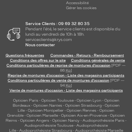
Accessibilité
Gérer les cookies
Service Clients : 09 69 32 80 35
Pendant l'été, le service clients est disponible du
lundi au vendredi de 10h à 18h.
serviceclients@krys.com
Nous contacter
Questions fréquentes
Commandes - Retours - Remboursement
Conditions des offres sur le site
Conditions générales de vente
Conditions particulières de reprise de montures d’occasion
[PDF —
86
Ko
]
Reprise de montures d’occasion - Liste des magasins participants
Conditions particulières de vente de montures d’occasion
[PDF —
94
Ko
]
Vente de montures d’occasion - Liste des magasins participants
Opticien Paris
-
Opticien Toulouse
-
Opticien Lyon
-
Opticien
Bordeaux
-
Opticien Nantes
-
Opticien Strasbourg
-
Opticien
Lille
-
Opticien Montpellier
-
Opticien Rennes
-
Opticien
Grenoble
-
Opticien Marseille
-
Opticien Aix-en-Provence
-
Opticien
Reims
-
Opticien Angers
-
Opticien Nancy
-
Audioprothésiste Paris
-
Audioprothésiste Toulouse
-
Audioprothésiste
Lille
-
Audioprothésiste Strasbourg
-
Audioprothésiste Marseille