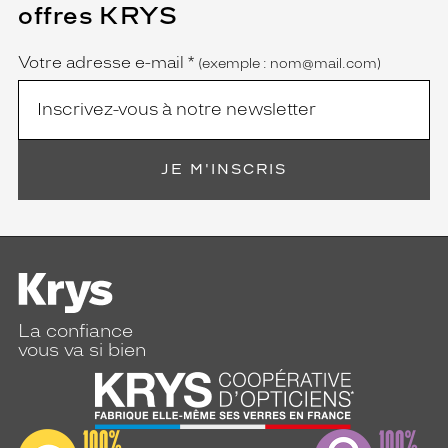
champ
offres KRYS
est
Name
obligatoire)
Votre adresse e-mail
*
(exemple : nom@mail.com)
JE M'INSCRIS
La confiance
vous va si bien