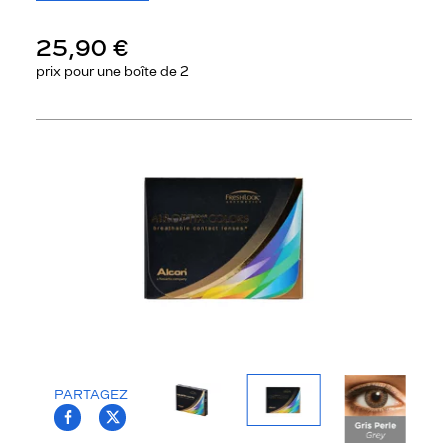
25,90 €
prix pour une
boîte de 2
Précédent
Sui
PARTAGEZ
T.PROJECT.KRYS.FRONT.SHARE_FACEBOO
T.PROJECT.KRYS.FRONT.SHARE_TWI