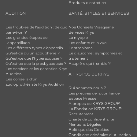
Produits d'entretien
AUDITION
SANTÉ, STYLES ET SERVICES
Les troubles de l’audition : de quoi
Nos Conseils Visagisme
parle-t-on ?
Services Krys
Les grandes étapes de
La myopie
l'appareillage
Les enfants et la vue
Les différents types d’appareils
Le strabisme
Qu’est-ce qu'un acouphène ?
Le glaucome : symptômes et
Qu'est-ce que l'hyperacousie ?
traitement
Qu’est-ce que la presbyacousie ?
Paupière qui tremble ?
Les services et les garanties Krys
Audition
A PROPOS DE KRYS
Les conseils d'un
audioprothésiste Krys Audition
Qui sommes-nous ?
Les preuves de la confiance
Espace Presse
A propos de KRYS GROUP
La Fondation KRYS GROUP
Recrutement
Charte de confidentialité
Mentions Légales
Politique des Cookies
Conditions générales d'utilisation