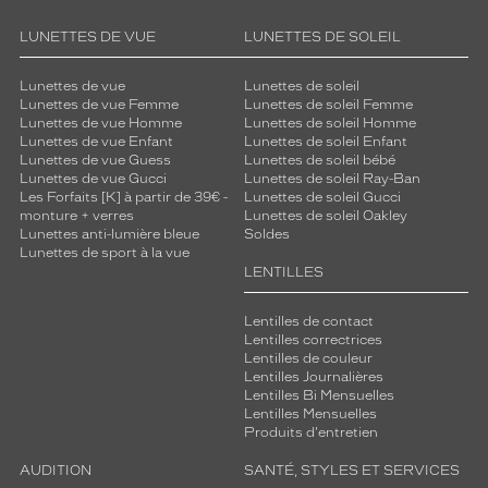
LUNETTES DE VUE
LUNETTES DE SOLEIL
Lunettes de vue
Lunettes de soleil
Lunettes de vue Femme
Lunettes de soleil Femme
Lunettes de vue Homme
Lunettes de soleil Homme
Lunettes de vue Enfant
Lunettes de soleil Enfant
Lunettes de vue Guess
Lunettes de soleil bébé
Lunettes de vue Gucci
Lunettes de soleil Ray-Ban
Les Forfaits [K] à partir de 39€ -
Lunettes de soleil Gucci
monture + verres
Lunettes de soleil Oakley
Lunettes anti-lumière bleue
Soldes
Lunettes de sport à la vue
LENTILLES
Lentilles de contact
Lentilles correctrices
Lentilles de couleur
Lentilles Journalières
Lentilles Bi Mensuelles
Lentilles Mensuelles
Produits d'entretien
AUDITION
SANTÉ, STYLES ET SERVICES