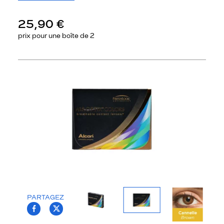
25,90 €
prix pour une
boîte de 2
Précédent
Sui
PARTAGEZ
T.PROJECT.KRYS.FRONT.SHARE_FACEBOO
T.PROJECT.KRYS.FRONT.SHARE_TWI