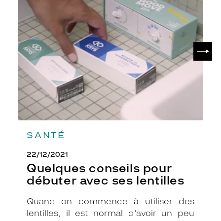
conseils
pour
débuter
avec
ses
SUIV
lentilles
SANTÉ
22/12/2021
Quelques conseils pour
débuter avec ses lentilles
Quand on commence à utiliser des
lentilles, il est normal d'avoir un peu