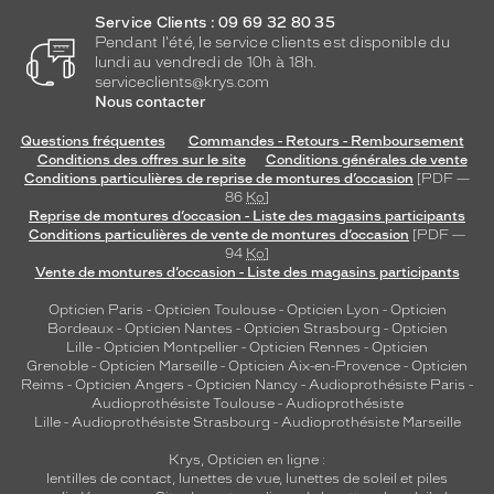
Service Clients : 09 69 32 80 35
Pendant l'été, le service clients est disponible du
lundi au vendredi de 10h à 18h.
serviceclients@krys.com
Nous contacter
Questions fréquentes
Commandes - Retours - Remboursement
Conditions des offres sur le site
Conditions générales de vente
Conditions particulières de reprise de montures d’occasion
[PDF —
86
Ko
]
Reprise de montures d’occasion - Liste des magasins participants
Conditions particulières de vente de montures d’occasion
[PDF —
94
Ko
]
Vente de montures d’occasion - Liste des magasins participants
Opticien Paris
-
Opticien Toulouse
-
Opticien Lyon
-
Opticien
Bordeaux
-
Opticien Nantes
-
Opticien Strasbourg
-
Opticien
Lille
-
Opticien Montpellier
-
Opticien Rennes
-
Opticien
Grenoble
-
Opticien Marseille
-
Opticien Aix-en-Provence
-
Opticien
Reims
-
Opticien Angers
-
Opticien Nancy
-
Audioprothésiste Paris
-
Audioprothésiste Toulouse
-
Audioprothésiste
Lille
-
Audioprothésiste Strasbourg
-
Audioprothésiste Marseille
Krys, Opticien en ligne :
lentilles de contact
,
lunettes de vue
,
lunettes de soleil
et
piles