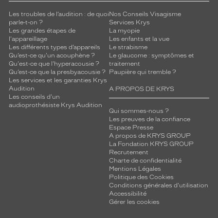
Les troubles de l’audition : de quoi
Nos Conseils Visagisme
parle-t-on ?
Services Krys
Les grandes étapes de
La myopie
l'appareillage
Les enfants et la vue
Les différents types d’appareils
Le strabisme
Qu’est-ce qu'un acouphène ?
Le glaucome : symptômes et
Qu'est-ce que l'hyperacousie ?
traitement
Qu’est-ce que la presbyacousie ?
Paupière qui tremble ?
Les services et les garanties Krys
Audition
A PROPOS DE KRYS
Les conseils d'un
audioprothésiste Krys Audition
Qui sommes-nous ?
Les preuves de la confiance
Espace Presse
A propos de KRYS GROUP
La Fondation KRYS GROUP
Recrutement
Charte de confidentialité
Mentions Légales
Politique des Cookies
Conditions générales d'utilisation
Accessibilité
Gérer les cookies