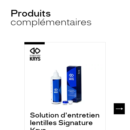
Produits
complémentaires
-
S.K
MULTI
P
350ML
SUIV
Solution d'entretien
lentilles Signature