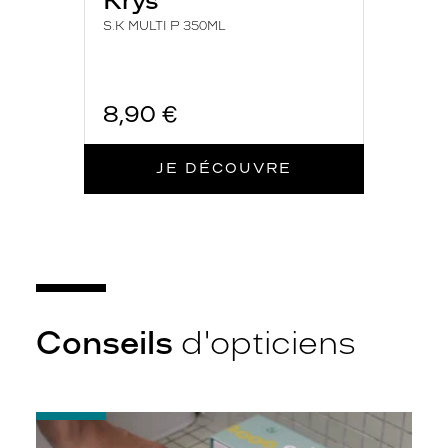
Krys
S.K MULTI P 350ML
8,90 €
JE DÉCOUVRE
Conseils
d'opticiens
-
Quelques