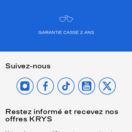
GARANTIE CASSE 2 ANS
Suivez-nous
INSTAGRAM
FACEBOOK
TIKTOK
YOUTUBE
X
Restez informé et recevez nos
(Ce
champ
offres KRYS
est
Name
obligatoire)