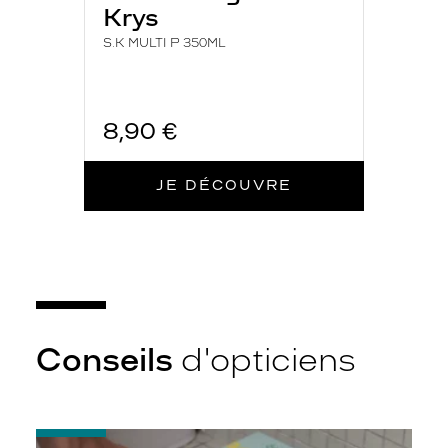
Krys
S.K MULTI P 350ML
8,90 €
JE DÉCOUVRE
Conseils
d'opticiens
-