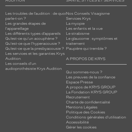
AUDITION
SANTÉ, STYLES ET SERVICES
Les troubles de l’audition : de quoi
Nos Conseils Visagisme
parle-t-on ?
Services Krys
Les grandes étapes de
La myopie
l'appareillage
Les enfants et la vue
Les différents types d’appareils
Le strabisme
Qu’est-ce qu'un acouphène ?
Le glaucome : symptômes et
Qu'est-ce que l'hyperacousie ?
traitement
Qu’est-ce que la presbyacousie ?
Paupière qui tremble ?
Les services et les garanties Krys
Audition
A PROPOS DE KRYS
Les conseils d'un
audioprothésiste Krys Audition
Qui sommes-nous ?
Les preuves de la confiance
Espace Presse
A propos de KRYS GROUP
La Fondation KRYS GROUP
Recrutement
Charte de confidentialité
Mentions Légales
Politique des Cookies
Conditions générales d'utilisation
Accessibilité
Gérer les cookies