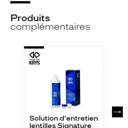
Produits
complémentaires
-
S.K
MULTI
P
350ML
SUIV
Solution d'entretien
lentilles Signature