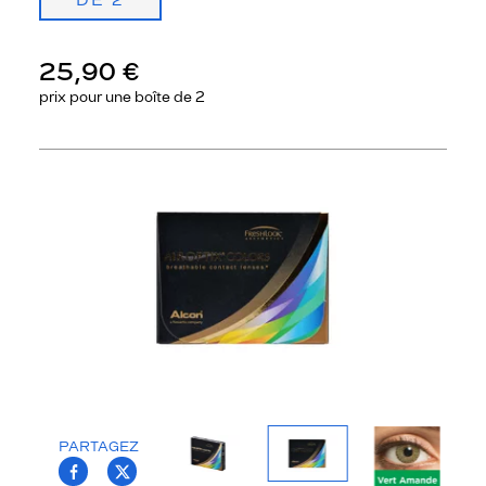
DE 2
25,90 €
prix pour une
boîte de 2
Précédent
Sui
PARTAGEZ
T.PROJECT.KRYS.FRONT.SHARE_FACEBOO
T.PROJECT.KRYS.FRONT.SHARE_TWI