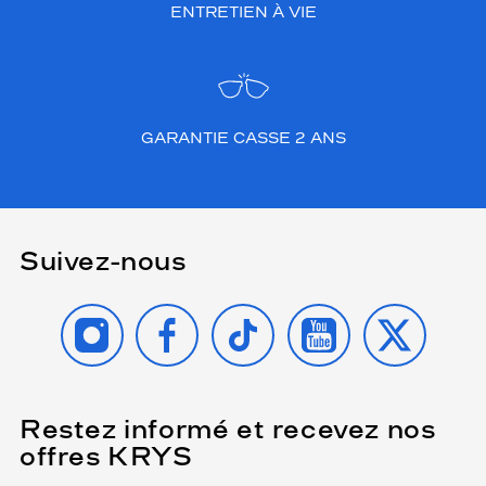
ENTRETIEN À VIE
GARANTIE CASSE 2 ANS
Suivez-nous
INSTAGRAM
FACEBOOK
TIKTOK
YOUTUBE
X
Restez informé et recevez nos
(Ce
champ
offres KRYS
est
Name
obligatoire)