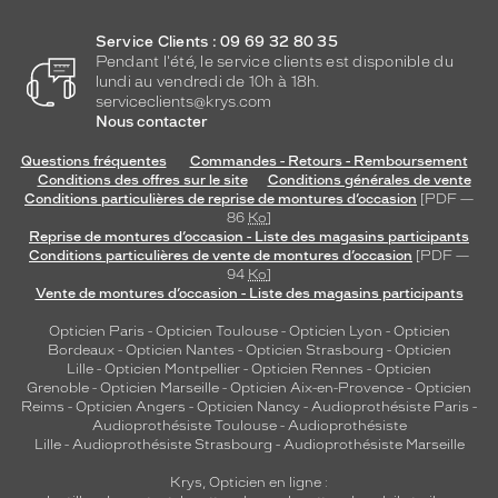
Service Clients : 09 69 32 80 35
Pendant l'été, le service clients est disponible du
lundi au vendredi de 10h à 18h.
serviceclients@krys.com
Nous contacter
Questions fréquentes
Commandes - Retours - Remboursement
Conditions des offres sur le site
Conditions générales de vente
Conditions particulières de reprise de montures d’occasion
[PDF —
86
Ko
]
Reprise de montures d’occasion - Liste des magasins participants
Conditions particulières de vente de montures d’occasion
[PDF —
94
Ko
]
Vente de montures d’occasion - Liste des magasins participants
Opticien Paris
-
Opticien Toulouse
-
Opticien Lyon
-
Opticien
Bordeaux
-
Opticien Nantes
-
Opticien Strasbourg
-
Opticien
Lille
-
Opticien Montpellier
-
Opticien Rennes
-
Opticien
Grenoble
-
Opticien Marseille
-
Opticien Aix-en-Provence
-
Opticien
Reims
-
Opticien Angers
-
Opticien Nancy
-
Audioprothésiste Paris
-
Audioprothésiste Toulouse
-
Audioprothésiste
Lille
-
Audioprothésiste Strasbourg
-
Audioprothésiste Marseille
Krys, Opticien en ligne :