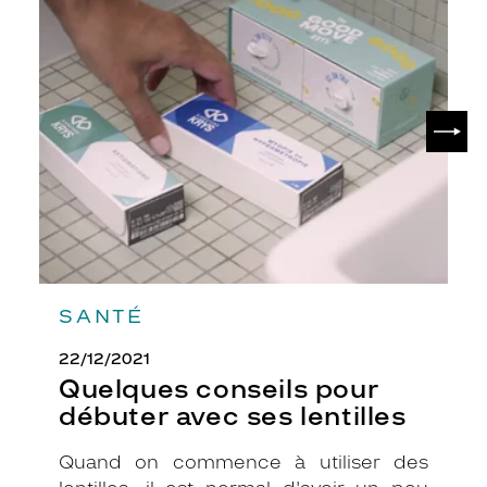
Quelques
conseils
pour
débuter
avec
ses
SUIV
lentilles
SANTÉ
22/12/2021
Quelques conseils pour
débuter avec ses lentilles
Quand on commence à utiliser des