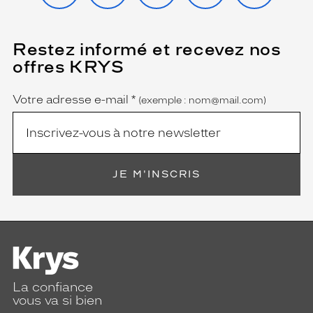
Restez informé et recevez nos
(Ce
champ
offres KRYS
est
Name
obligatoire)
Votre adresse e-mail
*
(exemple : nom@mail.com)
JE M'INSCRIS
La confiance
vous va si bien