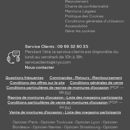
Recrutement
Charte de confidentialité
Mentions Légales
Politique des Cookies
Conditions générales d'utilisation
Accessibilité
Gérer les cookies
Service Clients : 09 69 32 80 35
Pendant l'été, le service clients est disponible du
lundi au vendredi de 10h à 18h.
serviceclients@krys.com
Nous contacter
Questions fréquentes
Commandes - Retours - Remboursement
Conditions des offres sur le site
Conditions générales de vente
Conditions particulières de reprise de montures d’occasion
[PDF —
86
Ko
]
Reprise de montures d’occasion - Liste des magasins participants
Conditions particulières de vente de montures d’occasion
[PDF —
94
Ko
]
Vente de montures d’occasion - Liste des magasins participants
Opticien Paris
-
Opticien Toulouse
-
Opticien Lyon
-
Opticien
Bordeaux
-
Opticien Nantes
-
Opticien Strasbourg
-
Opticien