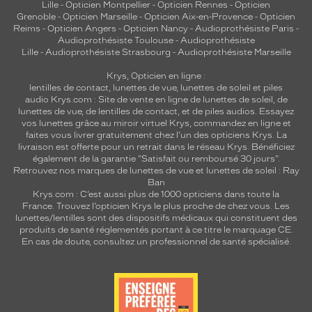
Lille
-
Opticien Montpellier
-
Opticien Rennes
-
Opticien
Grenoble
-
Opticien Marseille
-
Opticien Aix-en-Provence
-
Opticien
Reims
-
Opticien Angers
-
Opticien Nancy
-
Audioprothésiste Paris
-
Audioprothésiste Toulouse
-
Audioprothésiste
Lille
-
Audioprothésiste Strasbourg
-
Audioprothésiste Marseille
Krys, Opticien en ligne :
lentilles de contact
,
lunettes de vue
,
lunettes de soleil
et
piles
audio
Krys.com : Site de vente en ligne de lunettes de soleil, de
lunettes de vue, de
lentilles de contact
, et de piles audios. Essayez
vos lunettes grâce au miroir virtuel Krys, commandez en ligne et
faites vous livrer gratuitement chez l'un des opticiens Krys. La
livraison est offerte pour un retrait dans le réseau Krys. Bénéficiez
également de la garantie "Satisfait ou remboursé 30 jours".
Retrouvez nos marques de lunettes de vue et
lunettes de soleil : Ray
Ban
Krys.com : C’est aussi plus de 1000 opticiens dans toute la
France.
Trouvez l’opticien Krys le plus proche de chez vous
. Les
lunettes/lentilles sont des dispositifs médicaux qui constituent des
produits de santé réglementés portant à ce titre le marquage CE.
En cas de doute, consultez un professionnel de santé spécialisé.