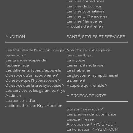
Lentilles correctrices
Lentilles de couleur
Lentilles Journalières
Lentilles Bi Mensuelles
Lentilles Mensuelles
Produits d'entretien
AUDITION
SANTÉ, STYLES ET SERVICES
Les troubles de l’audition : de quoi
Nos Conseils Visagisme
parle-t-on ?
Services Krys
Les grandes étapes de
La myopie
l'appareillage
Les enfants et la vue
Les différents types d’appareils
Le strabisme
Qu’est-ce qu'un acouphène ?
Le glaucome : symptômes et
Qu'est-ce que l'hyperacousie ?
traitement
Qu’est-ce que la presbyacousie ?
Paupière qui tremble ?
Les services et les garanties Krys
Audition
A PROPOS DE KRYS
Les conseils d'un
audioprothésiste Krys Audition
Qui sommes-nous ?
Les preuves de la confiance
Espace Presse
A propos de KRYS GROUP
La Fondation KRYS GROUP