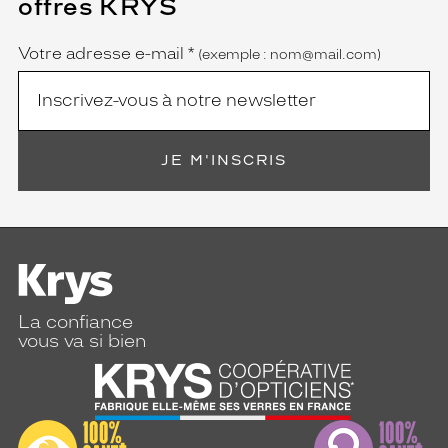
offres KRYS
est
Name
obligatoire)
Votre adresse e-mail
*
(exemple : nom@mail.com)
JE M'INSCRIS
La confiance
vous va si bien