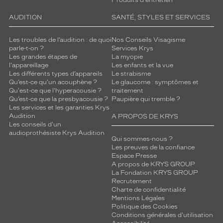
AUDITION
SANTÉ, STYLES ET SERVICES
Les troubles de l’audition : de quoi
Nos Conseils Visagisme
parle-t-on ?
Services Krys
Les grandes étapes de
La myopie
l'appareillage
Les enfants et la vue
Les différents types d’appareils
Le strabisme
Qu’est-ce qu'un acouphène ?
Le glaucome : symptômes et
Qu'est-ce que l'hyperacousie ?
traitement
Qu’est-ce que la presbyacousie ?
Paupière qui tremble ?
Les services et les garanties Krys
Audition
A PROPOS DE KRYS
Les conseils d'un
audioprothésiste Krys Audition
Qui sommes-nous ?
Les preuves de la confiance
Espace Presse
A propos de KRYS GROUP
La Fondation KRYS GROUP
Recrutement
Charte de confidentialité
Mentions Légales
Politique des Cookies
Conditions générales d'utilisation