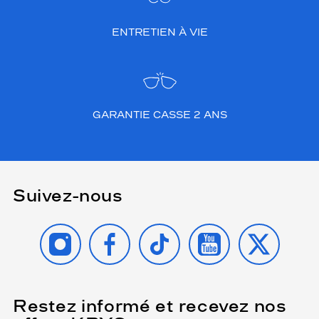
ENTRETIEN À VIE
GARANTIE CASSE 2 ANS
Suivez-nous
INSTAGRAM
FACEBOOK
TIKTOK
YOUTUBE
X
Restez informé et recevez nos
(Ce
champ