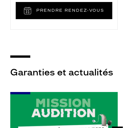
PRENDRE RENDEZ‑VOUS
Garanties et actualités
-
Leur
audition
mérite
votre
attention