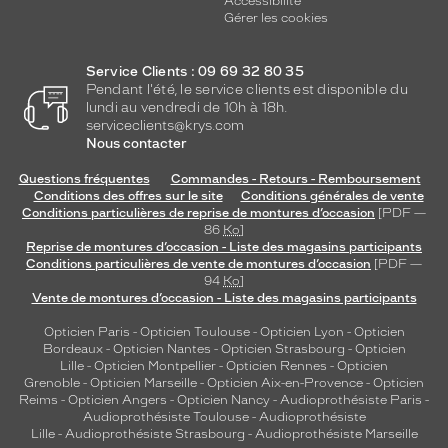
Accessibilité
Gérer les cookies
Service Clients : 09 69 32 80 35
Pendant l'été, le service clients est disponible du
lundi au vendredi de 10h à 18h.
serviceclients@krys.com
Nous contacter
Questions fréquentes
Commandes - Retours - Remboursement
Conditions des offres sur le site
Conditions générales de vente
Conditions particulières de reprise de montures d’occasion
[PDF —
86
Ko
]
Reprise de montures d’occasion - Liste des magasins participants
Conditions particulières de vente de montures d’occasion
[PDF —
94
Ko
]
Vente de montures d’occasion - Liste des magasins participants
Opticien Paris
-
Opticien Toulouse
-
Opticien Lyon
-
Opticien
Bordeaux
-
Opticien Nantes
-
Opticien Strasbourg
-
Opticien
Lille
-
Opticien Montpellier
-
Opticien Rennes
-
Opticien
Grenoble
-
Opticien Marseille
-
Opticien Aix-en-Provence
-
Opticien
Reims
-
Opticien Angers
-
Opticien Nancy
-
Audioprothésiste Paris
-
Audioprothésiste Toulouse
-
Audioprothésiste
Lille
-
Audioprothésiste Strasbourg
-
Audioprothésiste Marseille