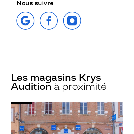
Nous suivre
RETROUVEZ‑NOUS
SUIVEZ‑NOUS
SUIVEZ‑NOUS
SUR
SUR
SUR
GOOGLE
FACEBOOK
INSTAGRAM
Les magasins Krys
Audition
à proximité
Voir
Audioprothésiste
la
Muret
fiche
-
Pl