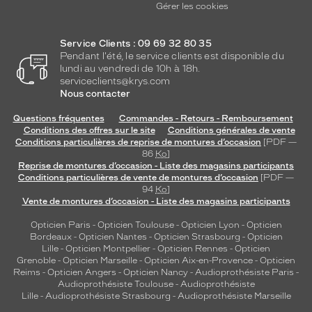
Gérer les cookies
Service Clients : 09 69 32 80 35
Pendant l'été, le service clients est disponible du
lundi au vendredi de 10h à 18h.
serviceclients@krys.com
Nous contacter
Questions fréquentes
Commandes - Retours - Remboursement
Conditions des offres sur le site
Conditions générales de vente
Conditions particulières de reprise de montures d’occasion
[PDF —
86
Ko
]
Reprise de montures d’occasion - Liste des magasins participants
Conditions particulières de vente de montures d’occasion
[PDF —
94
Ko
]
Vente de montures d’occasion - Liste des magasins participants
Opticien Paris
-
Opticien Toulouse
-
Opticien Lyon
-
Opticien
Bordeaux
-
Opticien Nantes
-
Opticien Strasbourg
-
Opticien
Lille
-
Opticien Montpellier
-
Opticien Rennes
-
Opticien
Grenoble
-
Opticien Marseille
-
Opticien Aix-en-Provence
-
Opticien
Reims
-
Opticien Angers
-
Opticien Nancy
-
Audioprothésiste Paris
-
Audioprothésiste Toulouse
-
Audioprothésiste
Lille
-
Audioprothésiste Strasbourg
-
Audioprothésiste Marseille