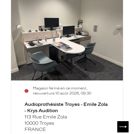
Audioprothésiste
la
Troyes
fiche
-
Emile
Zola
-
Krys
Audition
Magasin fermé en ce moment,
réouverture 10 août 2026, 09:30
Audioprothésiste Troyes - Emile Zola
- Krys Audition
113 Rue Emile Zola
10000 Troyes
SUIV
FRANCE