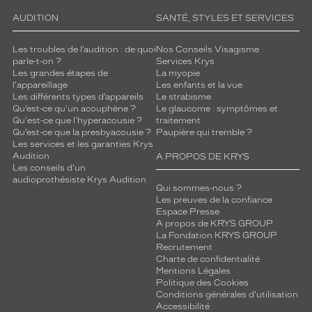
AUDITION
SANTÉ, STYLES ET SERVICES
Les troubles de l’audition : de quoi
Nos Conseils Visagisme
parle-t-on ?
Services Krys
Les grandes étapes de
La myopie
l'appareillage
Les enfants et la vue
Les différents types d’appareils
Le strabisme
Qu’est-ce qu'un acouphène ?
Le glaucome : symptômes et
Qu'est-ce que l'hyperacousie ?
traitement
Qu’est-ce que la presbyacousie ?
Paupière qui tremble ?
Les services et les garanties Krys
Audition
A PROPOS DE KRYS
Les conseils d'un
audioprothésiste Krys Audition
Qui sommes-nous ?
Les preuves de la confiance
Espace Presse
A propos de KRYS GROUP
La Fondation KRYS GROUP
Recrutement
Charte de confidentialité
Mentions Légales
Politique des Cookies
Conditions générales d'utilisation
Accessibilité