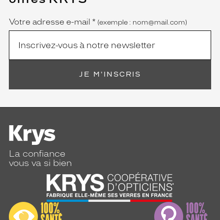
obligatoire)
Votre adresse e-mail
*
(exemple : nom@mail.com)
JE M'INSCRIS
La confiance
vous va si bien