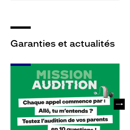
Garanties et actualités
-
Leur
audition
mérite
votre
attention
SUIV