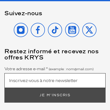
Suivez-nous
INSTAGRAM
FACEBOOK
TIKTOK
YOUTUBE
X
Restez informé et recevez nos
(Ce
champ
offres KRYS
est
Name
obligatoire)
Votre adresse e-mail
*
(exemple : nom@mail.com)
JE M'INSCRIS