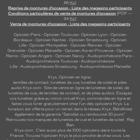
86
Ko
]
Reprise de montures d’occasion - Liste des magasins participants
Conditions particulières de vente de montures d’occasion
[PDF —
94
Ko
]
Vente de montures d’occasion - Liste des magasins participants
Opticien Paris
-
Opticien Toulouse
-
Opticien Lyon
-
Opticien
Bordeaux
-
Opticien Nantes
-
Opticien Strasbourg
-
Opticien
Lille
-
Opticien Montpellier
-
Opticien Rennes
-
Opticien
Grenoble
-
Opticien Marseille
-
Opticien Aix-en-Provence
-
Opticien
Reims
-
Opticien Angers
-
Opticien Nancy
-
Audioprothésiste Paris
-
Audioprothésiste Toulouse
-
Audioprothésiste
Lille
-
Audioprothésiste Strasbourg
-
Audioprothésiste Marseille
Krys, Opticien en ligne :
lentilles de contact
,
lunettes de vue
,
lunettes de soleil
et
piles
audio
Krys.com : Site de vente en ligne de lunettes de soleil, de
lunettes de vue, de
lentilles de contact
, et de piles audios. Essayez
vos lunettes grâce au miroir virtuel Krys, commandez en ligne et
faites vous livrer gratuitement chez l'un des opticiens Krys. La
livraison est offerte pour un retrait dans le réseau Krys. Bénéficiez
également de la garantie "Satisfait ou remboursé 30 jours".
Retrouvez nos marques de lunettes de vue et
lunettes de soleil : Ray
Ban
Krys.com : C’est aussi plus de 1000 opticiens dans toute la
France.
Trouvez l’opticien Krys le plus proche de chez vous
. Les