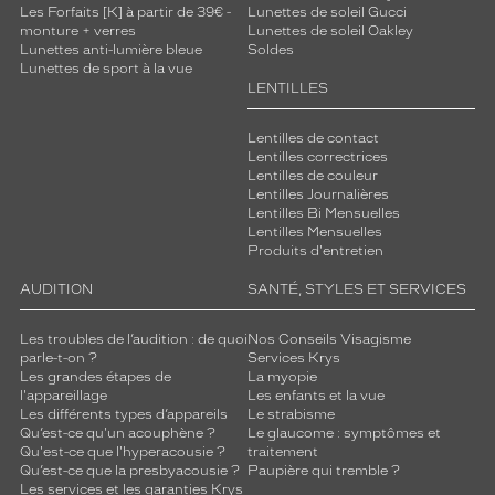
Les Forfaits [K] à partir de 39€ -
Lunettes de soleil Gucci
monture + verres
Lunettes de soleil Oakley
Lunettes anti-lumière bleue
Soldes
Lunettes de sport à la vue
LENTILLES
Lentilles de contact
Lentilles correctrices
Lentilles de couleur
Lentilles Journalières
Lentilles Bi Mensuelles
Lentilles Mensuelles
Produits d'entretien
AUDITION
SANTÉ, STYLES ET SERVICES
Les troubles de l’audition : de quoi
Nos Conseils Visagisme
parle-t-on ?
Services Krys
Les grandes étapes de
La myopie
l'appareillage
Les enfants et la vue
Les différents types d’appareils
Le strabisme
Qu’est-ce qu'un acouphène ?
Le glaucome : symptômes et
Qu'est-ce que l'hyperacousie ?
traitement
Qu’est-ce que la presbyacousie ?
Paupière qui tremble ?
Les services et les garanties Krys