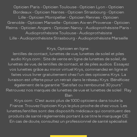
Opticien Paris
-
Opticien Toulouse
-
Opticien Lyon
-
Opticien
Bordeaux
-
Opticien Nantes
-
Opticien Strasbourg
-
Opticien
Lille
-
Opticien Montpellier
-
Opticien Rennes
-
Opticien
Grenoble
-
Opticien Marseille
-
Opticien Aix-en-Provence
-
Opticien
Reims
-
Opticien Angers
-
Opticien Nancy
-
Audioprothésiste Paris
-
Audioprothésiste Toulouse
-
Audioprothésiste
Lille
-
Audioprothésiste Strasbourg
-
Audioprothésiste Marseille
Krys, Opticien en ligne :
lentilles de contact
,
lunettes de vue
,
lunettes de soleil
et
piles
audio
Krys.com : Site de vente en ligne de lunettes de soleil, de
lunettes de vue, de
lentilles de contact
, et de piles audios. Essayez
vos lunettes grâce au miroir virtuel Krys, commandez en ligne et
faites vous livrer gratuitement chez l'un des opticiens Krys. La
livraison est offerte pour un retrait dans le réseau Krys. Bénéficiez
également de la garantie "Satisfait ou remboursé 30 jours".
Retrouvez nos marques de lunettes de vue et
lunettes de soleil : Ray
Ban
Krys.com : C’est aussi plus de 1000 opticiens dans toute la
France.
Trouvez l’opticien Krys le plus proche de chez vous
. Les
lunettes/lentilles sont des dispositifs médicaux qui constituent des
produits de santé réglementés portant à ce titre le marquage CE.
En cas de doute, consultez un professionnel de santé spécialisé.