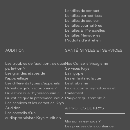
Lentilles de contact
Lentilles correctrices
Lentilles de couleur
Lentilles Journalières
Lentilles Bi Mensuelles
Lentilles Mensuelles
Produits d'entretien
AUDITION
SANTÉ, STYLES ET SERVICES
Les troubles de l’audition : de quoi
Nos Conseils Visagisme
parle-t-on ?
Services Krys
Les grandes étapes de
La myopie
l'appareillage
Les enfants et la vue
Les différents types d’appareils
Le strabisme
Qu’est-ce qu'un acouphène ?
Le glaucome : symptômes et
Qu'est-ce que l'hyperacousie ?
traitement
Qu’est-ce que la presbyacousie ?
Paupière qui tremble ?
Les services et les garanties Krys
Audition
A PROPOS DE KRYS
Les conseils d'un
audioprothésiste Krys Audition
Qui sommes-nous ?
Les preuves de la confiance