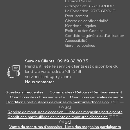
Espace Presse
A propos de KRYS GROUP
La Fondation KRYS GROUP
Recrutement
Charte de confidentialité
Mentions Légales
Politique des Cookies
Conditions générales d'utilisation
Accessibilité
Gérer les cookies
Service Clients : 09 69 32 80 35
Pendant l'été, le service clients est disponible du
lundi au vendredi de 10h à 18h.
serviceclients@krys.com
Nous contacter
Questions fréquentes
Commandes - Retours - Remboursement
Conditions des offres sur le site
Conditions générales de vente
Conditions particulières de reprise de montures d’occasion
[PDF —
86
Ko
]
Reprise de montures d’occasion - Liste des magasins participants
Conditions particulières de vente de montures d’occasion
[PDF —
94
Ko
]
Vente de montures d’occasion - Liste des magasins participants