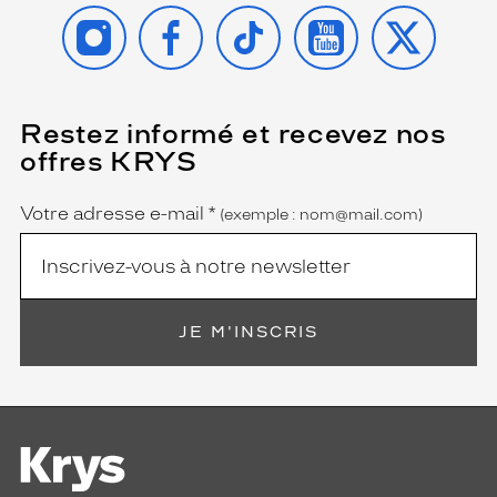
INSTAGRAM
FACEBOOK
TIKTOK
YOUTUBE
X
Restez informé et recevez nos
(Ce
champ
offres KRYS
est
Name
obligatoire)
Votre adresse e-mail
*
(exemple : nom@mail.com)
JE M'INSCRIS