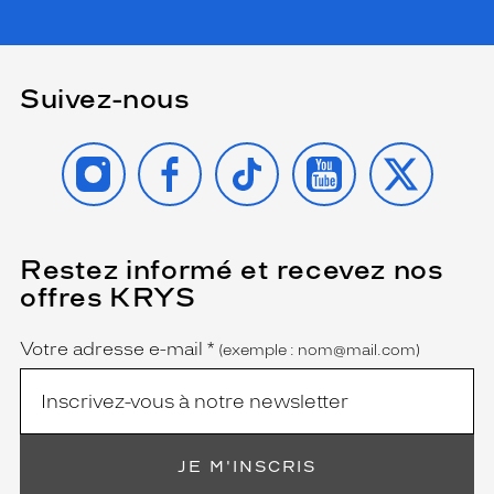
Suivez-nous
INSTAGRAM
FACEBOOK
TIKTOK
YOUTUBE
X
Restez informé et recevez nos
(Ce
champ
offres KRYS
est
Name
obligatoire)
Votre adresse e-mail
*
(exemple : nom@mail.com)
JE M'INSCRIS