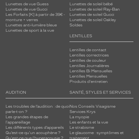
Lunettes de vue Guess
Lunettes de soleil bébé
Lunettes de vue Gucci
Lunettes de soleil Ray-Ban
Les Forfaits [K] à partir de 39€ -
Lunettes de soleil Gucci
monture + verres
Lunettes de soleil Oakley
Lunettes anti-lumière bleue
Soldes
Lunettes de sport à la vue
LENTILLES
Lentilles de contact
Lentilles correctrices
Lentilles de couleur
Lentilles Journalières
Lentilles Bi Mensuelles
Lentilles Mensuelles
Produits d'entretien
AUDITION
SANTÉ, STYLES ET SERVICES
Les troubles de l’audition : de quoi
Nos Conseils Visagisme
parle-t-on ?
Services Krys
Les grandes étapes de
La myopie
l'appareillage
Les enfants et la vue
Les différents types d’appareils
Le strabisme
Qu’est-ce qu'un acouphène ?
Le glaucome : symptômes et
Qu'est-ce que l'hyperacousie ?
traitement