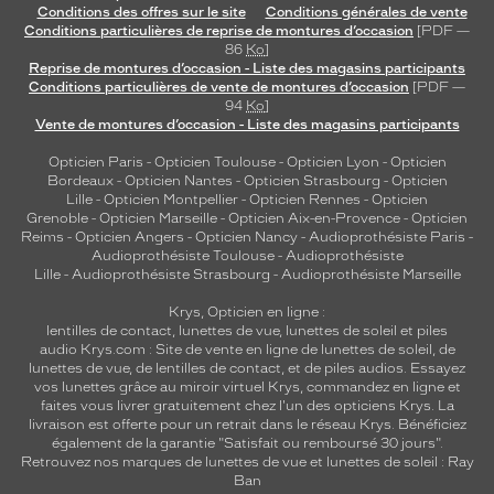
Conditions des offres sur le site
Conditions générales de vente
Conditions particulières de reprise de montures d’occasion
[PDF —
86
Ko
]
Reprise de montures d’occasion - Liste des magasins participants
Conditions particulières de vente de montures d’occasion
[PDF —
94
Ko
]
Vente de montures d’occasion - Liste des magasins participants
Opticien Paris
-
Opticien Toulouse
-
Opticien Lyon
-
Opticien
Bordeaux
-
Opticien Nantes
-
Opticien Strasbourg
-
Opticien
Lille
-
Opticien Montpellier
-
Opticien Rennes
-
Opticien
Grenoble
-
Opticien Marseille
-
Opticien Aix-en-Provence
-
Opticien
Reims
-
Opticien Angers
-
Opticien Nancy
-
Audioprothésiste Paris
-
Audioprothésiste Toulouse
-
Audioprothésiste
Lille
-
Audioprothésiste Strasbourg
-
Audioprothésiste Marseille
Krys, Opticien en ligne :
lentilles de contact
,
lunettes de vue
,
lunettes de soleil
et
piles
audio
Krys.com : Site de vente en ligne de lunettes de soleil, de
lunettes de vue, de
lentilles de contact
, et de piles audios. Essayez
vos lunettes grâce au miroir virtuel Krys, commandez en ligne et
faites vous livrer gratuitement chez l'un des opticiens Krys. La
livraison est offerte pour un retrait dans le réseau Krys. Bénéficiez
également de la garantie "Satisfait ou remboursé 30 jours".
Retrouvez nos marques de lunettes de vue et
lunettes de soleil : Ray
Ban