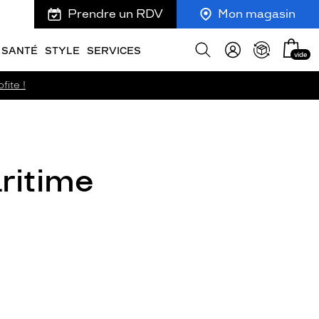
Prendre un RDV
Mon magasin
Mon
Afficher
SANTÉ
STYLE
SERVICES
vide
panie
la
recherche
fite !
ritime