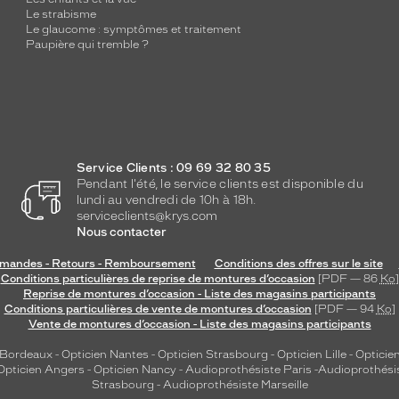
Le strabisme
Le glaucome : symptômes et traitement
Paupière qui tremble ?
Service Clients : 09 69 32 80 35
Pendant l'été, le service clients est disponible du
lundi au vendredi de 10h à 18h.
serviceclients@krys.com
Nous contacter
andes - Retours - Remboursement
Conditions des offres sur le site
Conditions particulières de reprise de montures d’occasion
[PDF — 86
Ko
]
Reprise de montures d’occasion - Liste des magasins participants
Conditions particulières de vente de montures d’occasion
[PDF — 94
Ko
]
Vente de montures d’occasion - Liste des magasins participants
 Bordeaux
-
Opticien Nantes
-
Opticien Strasbourg
-
Opticien Lille
-
Opticien
Opticien Angers
-
Opticien Nancy
-
Audioprothésiste Paris
-
Audioprothési
Strasbourg
-
Audioprothésiste Marseille