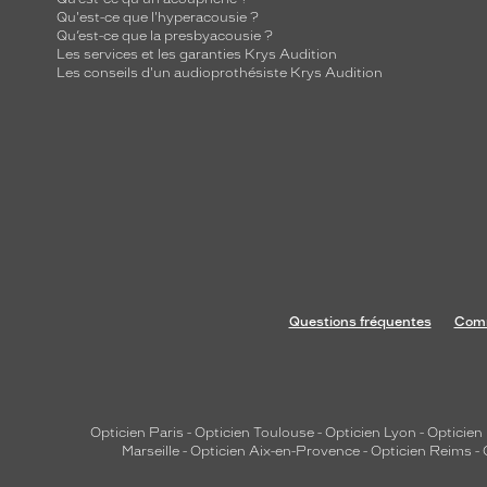
Qu'est-ce que l'hyperacousie ?
Qu’est-ce que la presbyacousie ?
Les services et les garanties Krys Audition
Les conseils d'un audioprothésiste Krys Audition
Questions fréquentes
Comm
Opticien Paris
-
Opticien Toulouse
-
Opticien Lyon
-
Opticien
Marseille
-
Opticien Aix-en-Provence
-
Opticien Reims
-