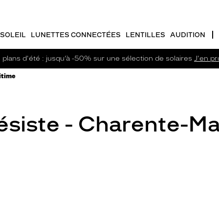
SOLEIL
LUNETTES CONNECTÉES
LENTILLES
AUDITION
plans d'été : jusqu’à -50% sur une sélection de solaires
J'en pro
itime
siste - Charente-Ma