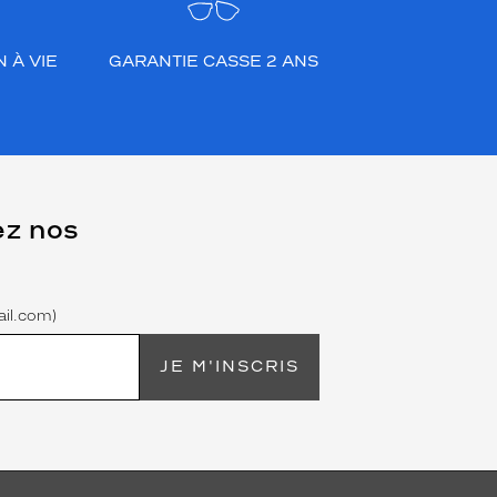
 À VIE
GARANTIE CASSE 2 ANS
ez nos
il.com)
JE M'INSCRIS