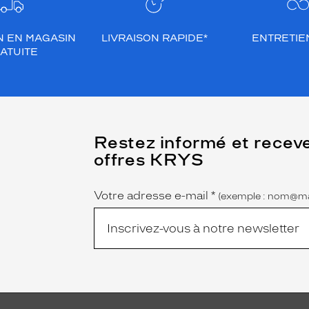
N EN MAGASIN
LIVRAISON RAPIDE*
ENTRETIEN
ATUITE
(Ce
Restez informé et recev
champ
offres KRYS
est
Name
obligatoire)
Votre adresse e-mail
*
(exemple : nom@ma