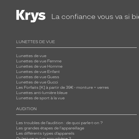
La confiance
vous va si b
LUNETTES DE VUE
Lunettes de vue
Lunettes de vue Femme
Lunettes de vue Homme
Lunettes de vue Enfant
Lunettes de vue Guess
Lunettes de vue Gucci
Les Forfaits [K] à partir de 39€ - monture + verres
Lunettes anti-lumière bleue
Lunettes de sport à la vue
AUDITION
Les troubles de l’audition : de quoi parle-t-on ?
Les grandes étapes de l'appareillage
Les différents types d’appareils
Qu’est-ce qu'un acouphène ?