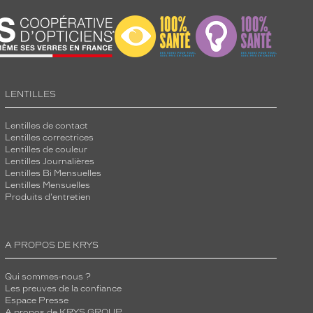
LENTILLES
Lentilles de contact
Lentilles correctrices
Lentilles de couleur
Lentilles Journalières
Lentilles Bi Mensuelles
Lentilles Mensuelles
Produits d'entretien
A PROPOS DE KRYS
Qui sommes-nous ?
Les preuves de la confiance
Espace Presse
A propos de KRYS GROUP