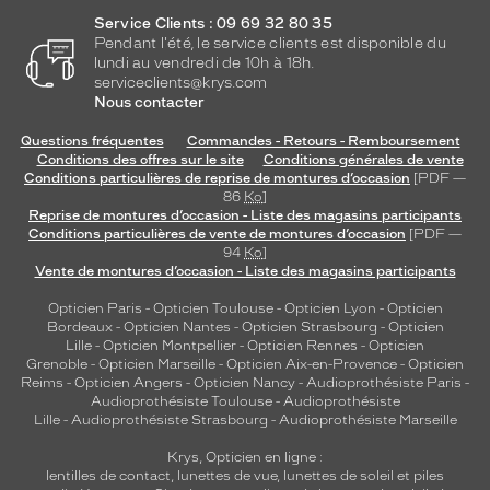
Service Clients : 09 69 32 80 35
Pendant l'été, le service clients est disponible du
lundi au vendredi de 10h à 18h.
serviceclients@krys.com
Nous contacter
Questions fréquentes
Commandes - Retours - Remboursement
Conditions des offres sur le site
Conditions générales de vente
Conditions particulières de reprise de montures d’occasion
[PDF —
86
Ko
]
Reprise de montures d’occasion - Liste des magasins participants
Conditions particulières de vente de montures d’occasion
[PDF —
94
Ko
]
Vente de montures d’occasion - Liste des magasins participants
Opticien Paris
-
Opticien Toulouse
-
Opticien Lyon
-
Opticien
Bordeaux
-
Opticien Nantes
-
Opticien Strasbourg
-
Opticien
Lille
-
Opticien Montpellier
-
Opticien Rennes
-
Opticien
Grenoble
-
Opticien Marseille
-
Opticien Aix-en-Provence
-
Opticien
Reims
-
Opticien Angers
-
Opticien Nancy
-
Audioprothésiste Paris
-
Audioprothésiste Toulouse
-
Audioprothésiste
Lille
-
Audioprothésiste Strasbourg
-
Audioprothésiste Marseille
Krys, Opticien en ligne :
lentilles de contact
,
lunettes de vue
,
lunettes de soleil
et
piles