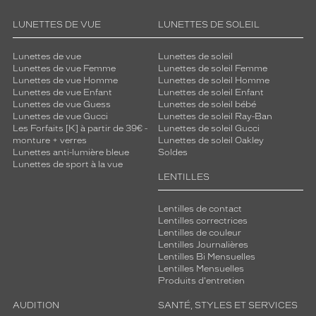
LUNETTES DE VUE
LUNETTES DE SOLEIL
Lunettes de vue
Lunettes de soleil
Lunettes de vue Femme
Lunettes de soleil Femme
Lunettes de vue Homme
Lunettes de soleil Homme
Lunettes de vue Enfant
Lunettes de soleil Enfant
Lunettes de vue Guess
Lunettes de soleil bébé
Lunettes de vue Gucci
Lunettes de soleil Ray-Ban
Les Forfaits [K] à partir de 39€ -
Lunettes de soleil Gucci
monture + verres
Lunettes de soleil Oakley
Lunettes anti-lumière bleue
Soldes
Lunettes de sport à la vue
LENTILLES
Lentilles de contact
Lentilles correctrices
Lentilles de couleur
Lentilles Journalières
Lentilles Bi Mensuelles
Lentilles Mensuelles
Produits d'entretien
AUDITION
SANTÉ, STYLES ET SERVICES