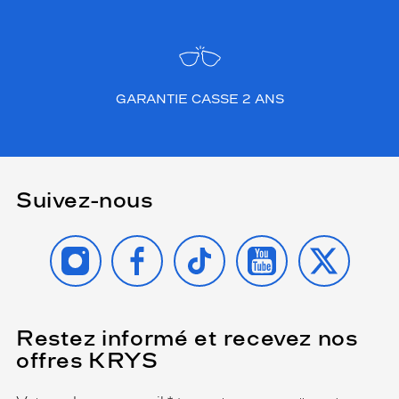
GARANTIE CASSE 2 ANS
Suivez-nous
INSTAGRAM
FACEBOOK
TIKTOK
YOUTUBE
X
Restez informé et recevez nos
(Ce
champ
offres KRYS
est
Name
obligatoire)