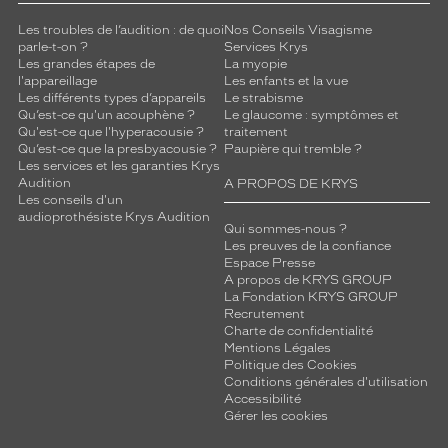
Les troubles de l’audition : de quoi
Nos Conseils Visagisme
parle-t-on ?
Services Krys
Les grandes étapes de
La myopie
l'appareillage
Les enfants et la vue
Les différents types d’appareils
Le strabisme
Qu’est-ce qu'un acouphène ?
Le glaucome : symptômes et
Qu'est-ce que l'hyperacousie ?
traitement
Qu’est-ce que la presbyacousie ?
Paupière qui tremble ?
Les services et les garanties Krys
Audition
A PROPOS DE KRYS
Les conseils d'un
audioprothésiste Krys Audition
Qui sommes-nous ?
Les preuves de la confiance
Espace Presse
A propos de KRYS GROUP
La Fondation KRYS GROUP
Recrutement
Charte de confidentialité
Mentions Légales
Politique des Cookies
Conditions générales d'utilisation
Accessibilité
Gérer les cookies