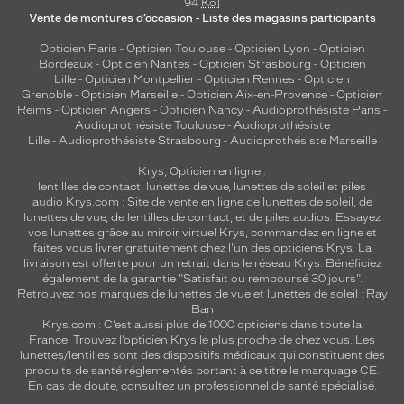
94
Ko
]
Vente de montures d’occasion - Liste des magasins participants
Opticien Paris
-
Opticien Toulouse
-
Opticien Lyon
-
Opticien
Bordeaux
-
Opticien Nantes
-
Opticien Strasbourg
-
Opticien
Lille
-
Opticien Montpellier
-
Opticien Rennes
-
Opticien
Grenoble
-
Opticien Marseille
-
Opticien Aix-en-Provence
-
Opticien
Reims
-
Opticien Angers
-
Opticien Nancy
-
Audioprothésiste Paris
-
Audioprothésiste Toulouse
-
Audioprothésiste
Lille
-
Audioprothésiste Strasbourg
-
Audioprothésiste Marseille
Krys, Opticien en ligne :
lentilles de contact
,
lunettes de vue
,
lunettes de soleil
et
piles
audio
Krys.com : Site de vente en ligne de lunettes de soleil, de
lunettes de vue, de
lentilles de contact
, et de piles audios. Essayez
vos lunettes grâce au miroir virtuel Krys, commandez en ligne et
faites vous livrer gratuitement chez l'un des opticiens Krys. La
livraison est offerte pour un retrait dans le réseau Krys. Bénéficiez
également de la garantie "Satisfait ou remboursé 30 jours".
Retrouvez nos marques de lunettes de vue et
lunettes de soleil : Ray
Ban
Krys.com : C’est aussi plus de 1000 opticiens dans toute la
France.
Trouvez l’opticien Krys le plus proche de chez vous
. Les
lunettes/lentilles sont des dispositifs médicaux qui constituent des
produits de santé réglementés portant à ce titre le marquage CE.
En cas de doute, consultez un professionnel de santé spécialisé.