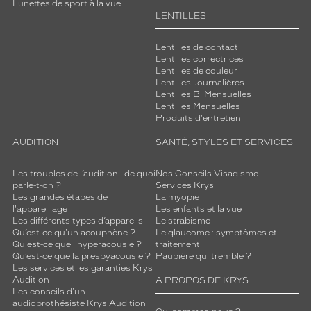
Lunettes de sport à la vue
LENTILLES
Lentilles de contact
Lentilles correctrices
Lentilles de couleur
Lentilles Journalières
Lentilles Bi Mensuelles
Lentilles Mensuelles
Produits d'entretien
AUDITION
SANTÉ, STYLES ET SERVICES
Les troubles de l’audition : de quoi
Nos Conseils Visagisme
parle-t-on ?
Services Krys
Les grandes étapes de
La myopie
l'appareillage
Les enfants et la vue
Les différents types d’appareils
Le strabisme
Qu’est-ce qu'un acouphène ?
Le glaucome : symptômes et
Qu'est-ce que l'hyperacousie ?
traitement
Qu’est-ce que la presbyacousie ?
Paupière qui tremble ?
Les services et les garanties Krys
Audition
A PROPOS DE KRYS
Les conseils d'un
audioprothésiste Krys Audition