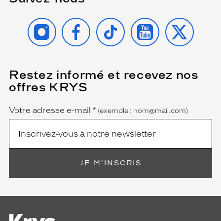
INSTAGRAM
FACEBOOK
TIKTOK
YOUTUBE
X
Restez informé et recevez nos
(Ce
champ
offres KRYS
est
Name
obligatoire)
Votre adresse e-mail
*
(exemple : nom@mail.com)
JE M'INSCRIS