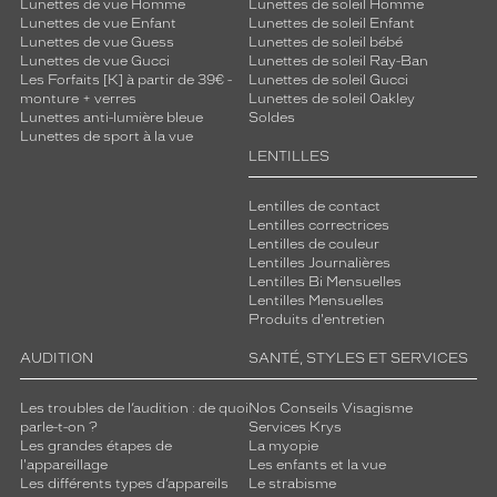
Lunettes de vue Homme
Lunettes de soleil Homme
Lunettes de vue Enfant
Lunettes de soleil Enfant
Lunettes de vue Guess
Lunettes de soleil bébé
Lunettes de vue Gucci
Lunettes de soleil Ray-Ban
Les Forfaits [K] à partir de 39€ -
Lunettes de soleil Gucci
monture + verres
Lunettes de soleil Oakley
Lunettes anti-lumière bleue
Soldes
Lunettes de sport à la vue
LENTILLES
Lentilles de contact
Lentilles correctrices
Lentilles de couleur
Lentilles Journalières
Lentilles Bi Mensuelles
Lentilles Mensuelles
Produits d'entretien
AUDITION
SANTÉ, STYLES ET SERVICES
Les troubles de l’audition : de quoi
Nos Conseils Visagisme
parle-t-on ?
Services Krys
Les grandes étapes de
La myopie
l'appareillage
Les enfants et la vue
Les différents types d’appareils
Le strabisme