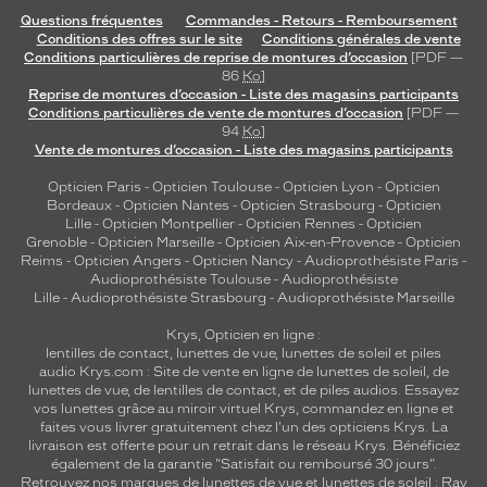
Questions fréquentes
Commandes - Retours - Remboursement
Conditions des offres sur le site
Conditions générales de vente
Conditions particulières de reprise de montures d’occasion
[PDF —
86
Ko
]
Reprise de montures d’occasion - Liste des magasins participants
Conditions particulières de vente de montures d’occasion
[PDF —
94
Ko
]
Vente de montures d’occasion - Liste des magasins participants
Opticien Paris
-
Opticien Toulouse
-
Opticien Lyon
-
Opticien
Bordeaux
-
Opticien Nantes
-
Opticien Strasbourg
-
Opticien
Lille
-
Opticien Montpellier
-
Opticien Rennes
-
Opticien
Grenoble
-
Opticien Marseille
-
Opticien Aix-en-Provence
-
Opticien
Reims
-
Opticien Angers
-
Opticien Nancy
-
Audioprothésiste Paris
-
Audioprothésiste Toulouse
-
Audioprothésiste
Lille
-
Audioprothésiste Strasbourg
-
Audioprothésiste Marseille
Krys, Opticien en ligne :
lentilles de contact
,
lunettes de vue
,
lunettes de soleil
et
piles
audio
Krys.com : Site de vente en ligne de lunettes de soleil, de
lunettes de vue, de
lentilles de contact
, et de piles audios. Essayez
vos lunettes grâce au miroir virtuel Krys, commandez en ligne et
faites vous livrer gratuitement chez l'un des opticiens Krys. La
livraison est offerte pour un retrait dans le réseau Krys. Bénéficiez
également de la garantie "Satisfait ou remboursé 30 jours".
Retrouvez nos marques de lunettes de vue et
lunettes de soleil : Ray