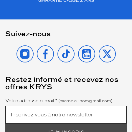
GARANTIE CASSE 2 ANS
Suivez-nous
INSTAGRAM
FACEBOOK
TIKTOK
YOUTUBE
X
Restez informé et recevez nos
(Ce
champ
offres KRYS
est
Name
obligatoire)
Votre adresse e-mail
*
(exemple : nom@mail.com)