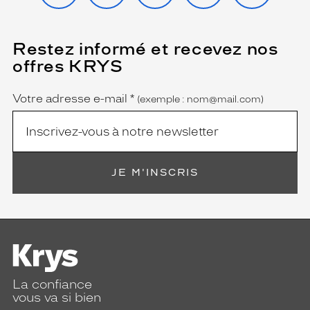
Restez informé et recevez nos
(Ce
champ
offres KRYS
est
Name
obligatoire)
Votre adresse e-mail
*
(exemple : nom@mail.com)
JE M'INSCRIS
La confiance
vous va si bien