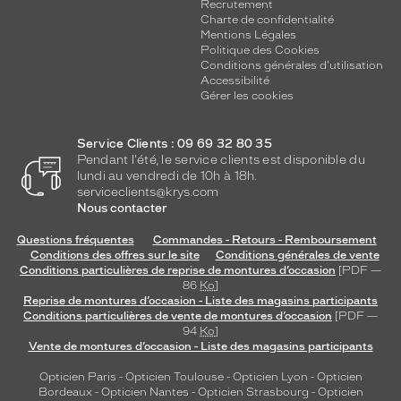
Recrutement
Charte de confidentialité
Mentions Légales
Politique des Cookies
Conditions générales d'utilisation
Accessibilité
Gérer les cookies
Service Clients : 09 69 32 80 35
Pendant l'été, le service clients est disponible du
lundi au vendredi de 10h à 18h.
serviceclients@krys.com
Nous contacter
Questions fréquentes
Commandes - Retours - Remboursement
Conditions des offres sur le site
Conditions générales de vente
Conditions particulières de reprise de montures d’occasion
[PDF —
86
Ko
]
Reprise de montures d’occasion - Liste des magasins participants
Conditions particulières de vente de montures d’occasion
[PDF —
94
Ko
]
Vente de montures d’occasion - Liste des magasins participants
Opticien Paris
-
Opticien Toulouse
-
Opticien Lyon
-
Opticien
Bordeaux
-
Opticien Nantes
-
Opticien Strasbourg
-
Opticien