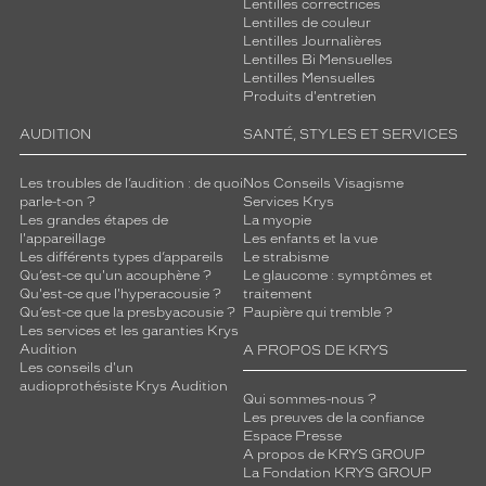
Lentilles correctrices
Lentilles de couleur
Lentilles Journalières
Lentilles Bi Mensuelles
Lentilles Mensuelles
Produits d'entretien
AUDITION
SANTÉ, STYLES ET SERVICES
Les troubles de l’audition : de quoi
Nos Conseils Visagisme
parle-t-on ?
Services Krys
Les grandes étapes de
La myopie
l'appareillage
Les enfants et la vue
Les différents types d’appareils
Le strabisme
Qu’est-ce qu'un acouphène ?
Le glaucome : symptômes et
Qu'est-ce que l'hyperacousie ?
traitement
Qu’est-ce que la presbyacousie ?
Paupière qui tremble ?
Les services et les garanties Krys
Audition
A PROPOS DE KRYS
Les conseils d'un
audioprothésiste Krys Audition
Qui sommes-nous ?
Les preuves de la confiance
Espace Presse
A propos de KRYS GROUP
La Fondation KRYS GROUP