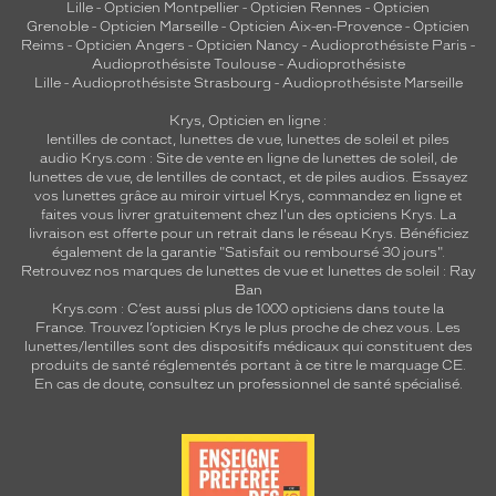
Lille
-
Opticien Montpellier
-
Opticien Rennes
-
Opticien
Grenoble
-
Opticien Marseille
-
Opticien Aix-en-Provence
-
Opticien
Reims
-
Opticien Angers
-
Opticien Nancy
-
Audioprothésiste Paris
-
Audioprothésiste Toulouse
-
Audioprothésiste
Lille
-
Audioprothésiste Strasbourg
-
Audioprothésiste Marseille
Krys, Opticien en ligne :
lentilles de contact
,
lunettes de vue
,
lunettes de soleil
et
piles
audio
Krys.com : Site de vente en ligne de lunettes de soleil, de
lunettes de vue, de
lentilles de contact
, et de piles audios. Essayez
vos lunettes grâce au miroir virtuel Krys, commandez en ligne et
faites vous livrer gratuitement chez l'un des opticiens Krys. La
livraison est offerte pour un retrait dans le réseau Krys. Bénéficiez
également de la garantie "Satisfait ou remboursé 30 jours".
Retrouvez nos marques de lunettes de vue et
lunettes de soleil : Ray
Ban
Krys.com : C’est aussi plus de 1000 opticiens dans toute la
France.
Trouvez l’opticien Krys le plus proche de chez vous
. Les
lunettes/lentilles sont des dispositifs médicaux qui constituent des
produits de santé réglementés portant à ce titre le marquage CE.
En cas de doute, consultez un professionnel de santé spécialisé.