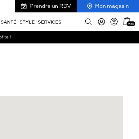
Prendre un RDV
Mon magasin
Mon
Afficher
SANTÉ
STYLE
SERVICES
vide
panie
la
recherche
fite !