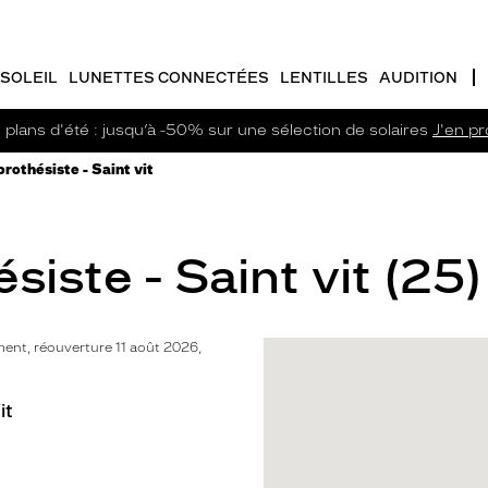
SOLEIL
LUNETTES CONNECTÉES
LENTILLES
AUDITION
plans d'été : jusqu’à -50% sur une sélection de solaires
J'en pro
rothésiste - Saint vit
iste - Saint vit (25)
nt, réouverture 11 août 2026,
it