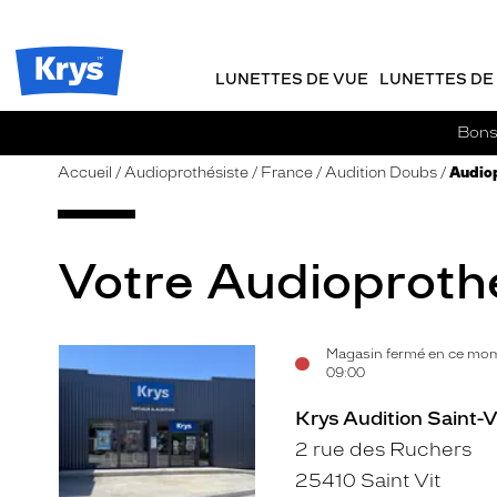
m
J
ER AU
TENU
y
e
CIPAL
Opticien
K
r
Krys
r
e
LUNETTES DE VUE
LUNETTES DE 
-
y
-
s
c
La
Bons 
o
confiance
m
vous
Accueil
Audioprothésiste
France
Audition Doubs
Audiop
m
va
a
si
n
bien
d
Votre Audioprothés
e
Magasin fermé en ce mome
Voir
09:00
la
Krys Audition Saint-V
fiche
2 rue des Ruchers
25410 Saint Vit