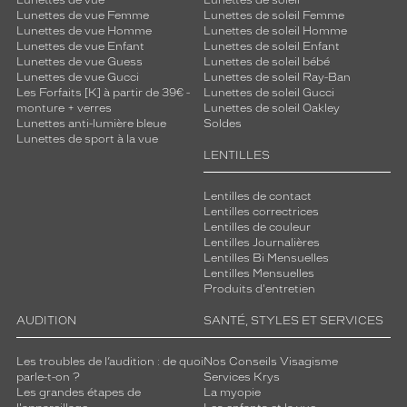
Lunettes de vue
Lunettes de soleil
Lunettes de vue Femme
Lunettes de soleil Femme
Lunettes de vue Homme
Lunettes de soleil Homme
Lunettes de vue Enfant
Lunettes de soleil Enfant
Lunettes de vue Guess
Lunettes de soleil bébé
Lunettes de vue Gucci
Lunettes de soleil Ray-Ban
Les Forfaits [K] à partir de 39€ -
Lunettes de soleil Gucci
monture + verres
Lunettes de soleil Oakley
Lunettes anti-lumière bleue
Soldes
Lunettes de sport à la vue
LENTILLES
Lentilles de contact
Lentilles correctrices
Lentilles de couleur
Lentilles Journalières
Lentilles Bi Mensuelles
Lentilles Mensuelles
Produits d'entretien
AUDITION
SANTÉ, STYLES ET SERVICES
Les troubles de l’audition : de quoi
Nos Conseils Visagisme
parle-t-on ?
Services Krys
Les grandes étapes de
La myopie