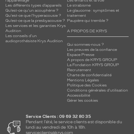
l'appareillage
Les enfants et la vue
Les différents types d’appareils
Le strabisme
Qu’est-ce qu'un acouphène ?
Le glaucome : symptômes et
Qu'est-ce que l'hyperacousie ?
traitement
Qu’est-ce que la presbyacousie ?
Paupière qui tremble ?
Les services et les garanties Krys
Audition
A PROPOS DE KRYS
Les conseils d'un
audioprothésiste Krys Audition
Qui sommes-nous ?
Les preuves de la confiance
Espace Presse
A propos de KRYS GROUP
La Fondation KRYS GROUP
Recrutement
Charte de confidentialité
Mentions Légales
Politique des Cookies
Conditions générales d'utilisation
Accessibilité
Gérer les cookies
Service Clients : 09 69 32 80 35
Pendant l'été, le service clients est disponible du
lundi au vendredi de 10h à 18h.
serviceclients@krys.com