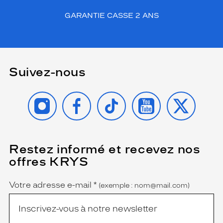
GARANTIE CASSE 2 ANS
Suivez-nous
INSTAGRAM
FACEBOOK
TIKTOK
YOUTUBE
X
Restez informé et recevez nos
(Ce
champ
offres KRYS
est
Name
obligatoire)
Votre adresse e-mail
*
(exemple : nom@mail.com)