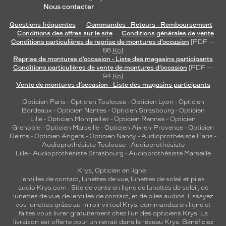
Nous contacter
Questions fréquentes
Commandes - Retours - Remboursement
Conditions des offres sur le site
Conditions générales de vente
Conditions particulières de reprise de montures d’occasion
[PDF —
86
Ko
]
Reprise de montures d’occasion - Liste des magasins participants
Conditions particulières de vente de montures d’occasion
[PDF —
94
Ko
]
Vente de montures d’occasion - Liste des magasins participants
Opticien Paris
-
Opticien Toulouse
-
Opticien Lyon
-
Opticien
Bordeaux
-
Opticien Nantes
-
Opticien Strasbourg
-
Opticien
Lille
-
Opticien Montpellier
-
Opticien Rennes
-
Opticien
Grenoble
-
Opticien Marseille
-
Opticien Aix-en-Provence
-
Opticien
Reims
-
Opticien Angers
-
Opticien Nancy
-
Audioprothésiste Paris
-
Audioprothésiste Toulouse
-
Audioprothésiste
Lille
-
Audioprothésiste Strasbourg
-
Audioprothésiste Marseille
Krys, Opticien en ligne :
lentilles de contact
,
lunettes de vue
,
lunettes de soleil
et
piles
audio
Krys.com : Site de vente en ligne de lunettes de soleil, de
lunettes de vue, de
lentilles de contact
, et de piles audios. Essayez
vos lunettes grâce au miroir virtuel Krys, commandez en ligne et
faites vous livrer gratuitement chez l'un des opticiens Krys. La
livraison est offerte pour un retrait dans le réseau Krys. Bénéficiez