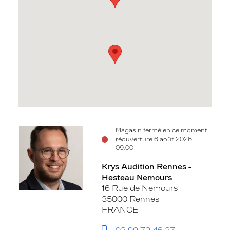
Voir
Voir
Magasin fermé en ce moment,
réouverture 6 août 2026,
la
la
09:00
fiche
fiche
Krys Audition Rennes -
Hesteau Nemours
16 Rue de Nemours
35000 Rennes
FRANCE