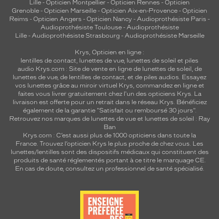
Lille
-
Opticien Montpellier
-
Opticien Rennes
-
Opticien
Grenoble
-
Opticien Marseille
-
Opticien Aix-en-Provence
-
Opticien
Reims
-
Opticien Angers
-
Opticien Nancy
-
Audioprothésiste Paris
-
Audioprothésiste Toulouse
-
Audioprothésiste
Lille
-
Audioprothésiste Strasbourg
-
Audioprothésiste Marseille
Krys, Opticien en ligne :
lentilles de contact
,
lunettes de vue
,
lunettes de soleil
et
piles
audio
Krys.com : Site de vente en ligne de lunettes de soleil, de
lunettes de vue, de
lentilles de contact
, et de piles audios. Essayez
vos lunettes grâce au miroir virtuel Krys, commandez en ligne et
faites vous livrer gratuitement chez l'un des opticiens Krys. La
livraison est offerte pour un retrait dans le réseau Krys. Bénéficiez
également de la garantie "Satisfait ou remboursé 30 jours".
Retrouvez nos marques de lunettes de vue et
lunettes de soleil : Ray
Ban
Krys.com : C’est aussi plus de 1000 opticiens dans toute la
France.
Trouvez l’opticien Krys le plus proche de chez vous
. Les
lunettes/lentilles sont des dispositifs médicaux qui constituent des
produits de santé réglementés portant à ce titre le marquage CE.
En cas de doute, consultez un professionnel de santé spécialisé.