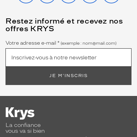
Restez informé et recevez nos
(Ce
champ
offres KRYS
est
Name
obligatoire)
Votre adresse e-mail
*
(exemple : nom@mail.com)
JE M'INSCRIS
La confiance
vous va si bien