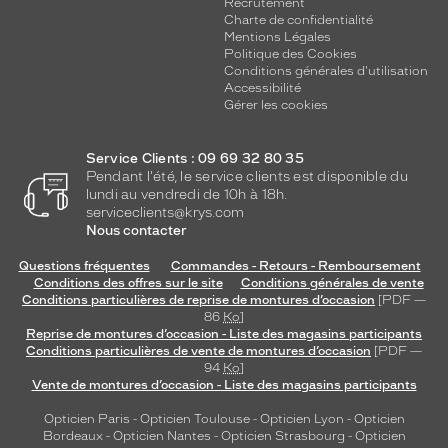
Recrutement
Charte de confidentialité
Mentions Légales
Politique des Cookies
Conditions générales d'utilisation
Accessibilité
Gérer les cookies
Service Clients : 09 69 32 80 35
Pendant l'été, le service clients est disponible du
lundi au vendredi de 10h à 18h.
serviceclients@krys.com
Nous contacter
Questions fréquentes
Commandes - Retours - Remboursement
Conditions des offres sur le site
Conditions générales de vente
Conditions particulières de reprise de montures d’occasion
[PDF —
86
Ko
]
Reprise de montures d’occasion - Liste des magasins participants
Conditions particulières de vente de montures d’occasion
[PDF —
94
Ko
]
Vente de montures d’occasion - Liste des magasins participants
Opticien Paris
-
Opticien Toulouse
-
Opticien Lyon
-
Opticien
Bordeaux
-
Opticien Nantes
-
Opticien Strasbourg
-
Opticien