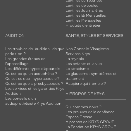
Lentilles correctrices
Lentilles de couleur
Lentilles Journalières
Lentilles Bi Mensuelles
Lentilles Mensuelles
Produits d'entretien
AUDITION
SANTÉ, STYLES ET SERVICES
Les troubles de l’audition : de quoi
Nos Conseils Visagisme
parle-t-on ?
Services Krys
Les grandes étapes de
La myopie
l'appareillage
Les enfants et la vue
Les différents types d’appareils
Le strabisme
Qu’est-ce qu'un acouphène ?
Le glaucome : symptômes et
Qu'est-ce que l'hyperacousie ?
traitement
Qu’est-ce que la presbyacousie ?
Paupière qui tremble ?
Les services et les garanties Krys
Audition
A PROPOS DE KRYS
Les conseils d'un
audioprothésiste Krys Audition
Qui sommes-nous ?
Les preuves de la confiance
Espace Presse
A propos de KRYS GROUP
La Fondation KRYS GROUP