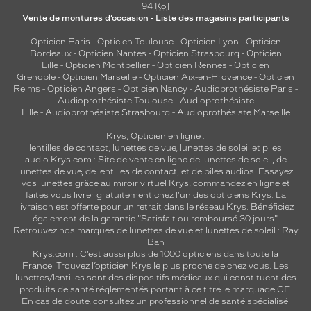
94
Ko
]
Vente de montures d’occasion - Liste des magasins participants
Opticien Paris
-
Opticien Toulouse
-
Opticien Lyon
-
Opticien
Bordeaux
-
Opticien Nantes
-
Opticien Strasbourg
-
Opticien
Lille
-
Opticien Montpellier
-
Opticien Rennes
-
Opticien
Grenoble
-
Opticien Marseille
-
Opticien Aix-en-Provence
-
Opticien
Reims
-
Opticien Angers
-
Opticien Nancy
-
Audioprothésiste Paris
-
Audioprothésiste Toulouse
-
Audioprothésiste
Lille
-
Audioprothésiste Strasbourg
-
Audioprothésiste Marseille
Krys, Opticien en ligne :
lentilles de contact
,
lunettes de vue
,
lunettes de soleil
et
piles
audio
Krys.com : Site de vente en ligne de lunettes de soleil, de
lunettes de vue, de
lentilles de contact
, et de piles audios. Essayez
vos lunettes grâce au miroir virtuel Krys, commandez en ligne et
faites vous livrer gratuitement chez l'un des opticiens Krys. La
livraison est offerte pour un retrait dans le réseau Krys. Bénéficiez
également de la garantie "Satisfait ou remboursé 30 jours".
Retrouvez nos marques de lunettes de vue et
lunettes de soleil : Ray
Ban
Krys.com : C’est aussi plus de 1000 opticiens dans toute la
France.
Trouvez l’opticien Krys le plus proche de chez vous
. Les
lunettes/lentilles sont des dispositifs médicaux qui constituent des
produits de santé réglementés portant à ce titre le marquage CE.
En cas de doute, consultez un professionnel de santé spécialisé.