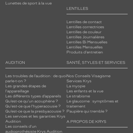
Lunettes de sport à la vue
LENTILLES
Lentilles de contact
Lentilles correctrices
Lentilles de couleur
Lentilles Journalières
Lentilles Bi Mensuelles
Lentilles Mensuelles
Produits d'entretien
AUDITION
SANTÉ, STYLES ET SERVICES
Les troubles de l’audition : de quoi
Nos Conseils Visagisme
parle-t-on ?
Services Krys
Les grandes étapes de
La myopie
l'appareillage
Les enfants et la vue
Les différents types d’appareils
Le strabisme
Qu’est-ce qu'un acouphène ?
Le glaucome : symptômes et
Qu'est-ce que l'hyperacousie ?
traitement
Qu’est-ce que la presbyacousie ?
Paupière qui tremble ?
Les services et les garanties Krys
Audition
A PROPOS DE KRYS
Les conseils d'un
audioprothésiste Krys Audition