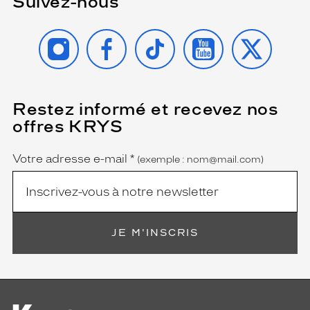
Suivez-nous
INSTAGRAM
FACEBOOK
TIKTOK
YOUTUBE
X
Restez informé et recevez nos
(Ce
champ
offres KRYS
est
Name
obligatoire)
Votre adresse e-mail
*
(exemple : nom@mail.com)
JE M'INSCRIS