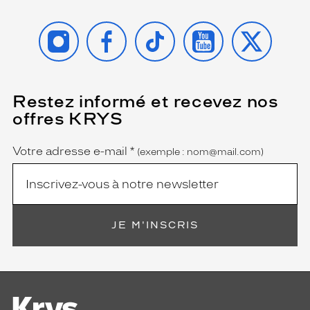
INSTAGRAM
FACEBOOK
TIKTOK
YOUTUBE
X
Restez informé et recevez nos
(Ce
champ
offres KRYS
est
Name
obligatoire)
Votre adresse e-mail
*
(exemple : nom@mail.com)
JE M'INSCRIS