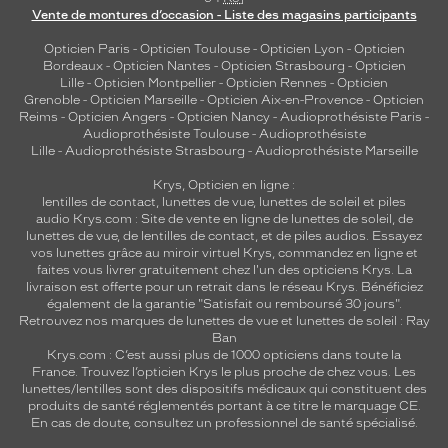
Vente de montures d’occasion - Liste des magasins participants
Opticien Paris
-
Opticien Toulouse
-
Opticien Lyon
-
Opticien
Bordeaux
-
Opticien Nantes
-
Opticien Strasbourg
-
Opticien
Lille
-
Opticien Montpellier
-
Opticien Rennes
-
Opticien
Grenoble
-
Opticien Marseille
-
Opticien Aix-en-Provence
-
Opticien
Reims
-
Opticien Angers
-
Opticien Nancy
-
Audioprothésiste Paris
-
Audioprothésiste Toulouse
-
Audioprothésiste
Lille
-
Audioprothésiste Strasbourg
-
Audioprothésiste Marseille
Krys, Opticien en ligne :
lentilles de contact
,
lunettes de vue
,
lunettes de soleil
et
piles
audio
Krys.com : Site de vente en ligne de lunettes de soleil, de
lunettes de vue, de
lentilles de contact
, et de piles audios. Essayez
vos lunettes grâce au miroir virtuel Krys, commandez en ligne et
faites vous livrer gratuitement chez l'un des opticiens Krys. La
livraison est offerte pour un retrait dans le réseau Krys. Bénéficiez
également de la garantie "Satisfait ou remboursé 30 jours".
Retrouvez nos marques de lunettes de vue et
lunettes de soleil : Ray
Ban
Krys.com : C’est aussi plus de 1000 opticiens dans toute la
France.
Trouvez l’opticien Krys le plus proche de chez vous
. Les
lunettes/lentilles sont des dispositifs médicaux qui constituent des
produits de santé réglementés portant à ce titre le marquage CE.
En cas de doute, consultez un professionnel de santé spécialisé.