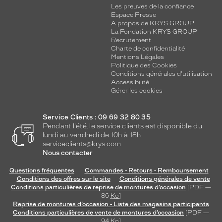
Les preuves de la confiance
Espace Presse
A propos de KRYS GROUP
La Fondation KRYS GROUP
Recrutement
Charte de confidentialité
Mentions Légales
Politique des Cookies
Conditions générales d'utilisation
Accessibilité
Gérer les cookies
Service Clients : 09 69 32 80 35
Pendant l'été, le service clients est disponible du
lundi au vendredi de 10h à 18h.
serviceclients@krys.com
Nous contacter
Questions fréquentes
Commandes - Retours - Remboursement
Conditions des offres sur le site
Conditions générales de vente
Conditions particulières de reprise de montures d’occasion
[PDF —
86
Ko
]
Reprise de montures d’occasion - Liste des magasins participants
Conditions particulières de vente de montures d’occasion
[PDF —
94
Ko
]