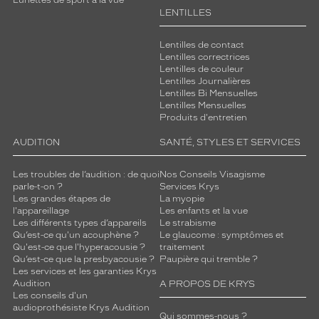
Lunettes de sport à la vue
LENTILLES
Lentilles de contact
Lentilles correctrices
Lentilles de couleur
Lentilles Journalières
Lentilles Bi Mensuelles
Lentilles Mensuelles
Produits d'entretien
AUDITION
SANTÉ, STYLES ET SERVICES
Les troubles de l’audition : de quoi
Nos Conseils Visagisme
parle-t-on ?
Services Krys
Les grandes étapes de
La myopie
l'appareillage
Les enfants et la vue
Les différents types d’appareils
Le strabisme
Qu’est-ce qu'un acouphène ?
Le glaucome : symptômes et
Qu'est-ce que l'hyperacousie ?
traitement
Qu’est-ce que la presbyacousie ?
Paupière qui tremble ?
Les services et les garanties Krys
Audition
A PROPOS DE KRYS
Les conseils d'un
audioprothésiste Krys Audition
Qui sommes-nous ?