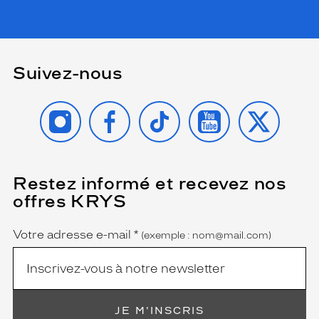
Suivez-nous
INSTAGRAM
FACEBOOK
TIKTOK
YOUTUBE
X
Restez informé et recevez nos
(Ce
champ
offres KRYS
est
Name
obligatoire)
Votre adresse e-mail
*
(exemple : nom@mail.com)
JE M'INSCRIS