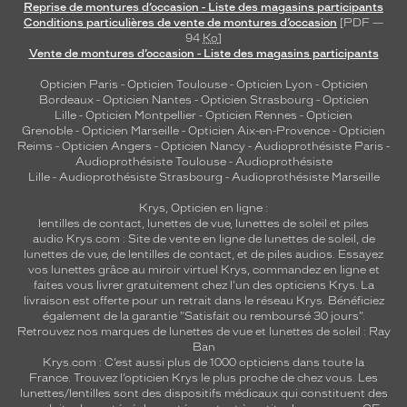
Reprise de montures d’occasion - Liste des magasins participants
Conditions particulières de vente de montures d’occasion
[PDF —
94
Ko
]
Vente de montures d’occasion - Liste des magasins participants
Opticien Paris
-
Opticien Toulouse
-
Opticien Lyon
-
Opticien
Bordeaux
-
Opticien Nantes
-
Opticien Strasbourg
-
Opticien
Lille
-
Opticien Montpellier
-
Opticien Rennes
-
Opticien
Grenoble
-
Opticien Marseille
-
Opticien Aix-en-Provence
-
Opticien
Reims
-
Opticien Angers
-
Opticien Nancy
-
Audioprothésiste Paris
-
Audioprothésiste Toulouse
-
Audioprothésiste
Lille
-
Audioprothésiste Strasbourg
-
Audioprothésiste Marseille
Krys, Opticien en ligne :
lentilles de contact
,
lunettes de vue
,
lunettes de soleil
et
piles
audio
Krys.com : Site de vente en ligne de lunettes de soleil, de
lunettes de vue, de
lentilles de contact
, et de piles audios. Essayez
vos lunettes grâce au miroir virtuel Krys, commandez en ligne et
faites vous livrer gratuitement chez l'un des opticiens Krys. La
livraison est offerte pour un retrait dans le réseau Krys. Bénéficiez
également de la garantie "Satisfait ou remboursé 30 jours".
Retrouvez nos marques de lunettes de vue et
lunettes de soleil : Ray
Ban
Krys.com : C’est aussi plus de 1000 opticiens dans toute la
France.
Trouvez l’opticien Krys le plus proche de chez vous
. Les
lunettes/lentilles sont des dispositifs médicaux qui constituent des