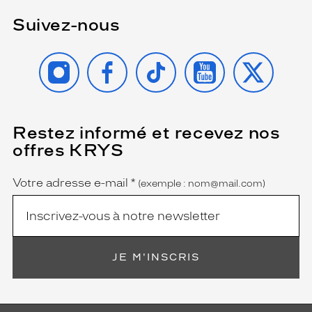
Suivez-nous
INSTAGRAM
FACEBOOK
TIKTOK
YOUTUBE
X
Restez informé et recevez nos
(Ce
champ
offres KRYS
est
Name
obligatoire)
Votre adresse e-mail
*
(exemple : nom@mail.com)
JE M'INSCRIS