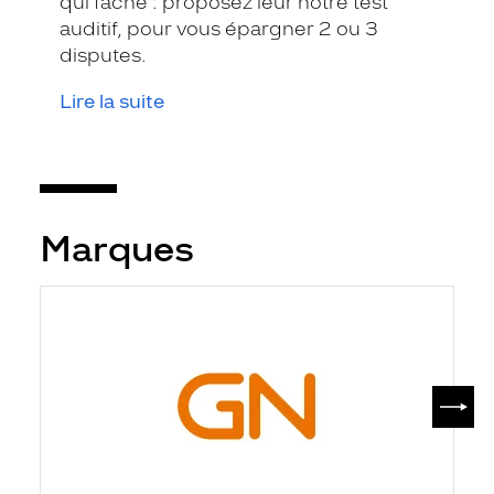
qui fâche : proposez leur notre test
auditif, pour vous épargner 2 ou 3
disputes.
Lire la suite
Marques
SUIV