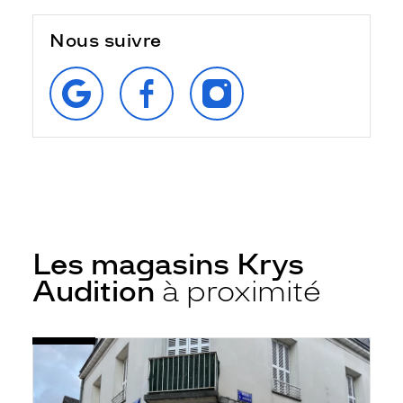
Nous suivre
RETROUVEZ‑NOUS
SUIVEZ‑NOUS
SUIVEZ‑NOUS
SUR
SUR
SUR
GOOGLE
FACEBOOK
INSTAGRAM
Les magasins Krys
Audition
à proximité
Voir
Audioprothésiste
la
Amboise
fiche
-