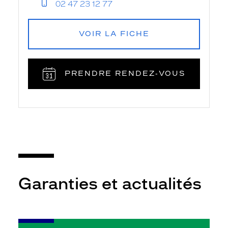
02 47 23 12 77
VOIR LA FICHE
PRENDRE RENDEZ‑VOUS
Garanties et actualités
-