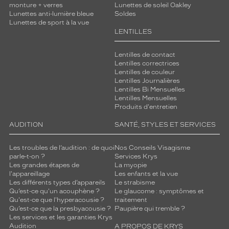
monture + verres
Lunettes de soleil Oakley
Lunettes anti-lumière bleue
Soldes
Lunettes de sport à la vue
LENTILLES
Lentilles de contact
Lentilles correctrices
Lentilles de couleur
Lentilles Journalières
Lentilles Bi Mensuelles
Lentilles Mensuelles
Produits d'entretien
AUDITION
SANTÉ, STYLES ET SERVICES
Les troubles de l’audition : de quoi
Nos Conseils Visagisme
parle-t-on ?
Services Krys
Les grandes étapes de
La myopie
l'appareillage
Les enfants et la vue
Les différents types d’appareils
Le strabisme
Qu’est-ce qu'un acouphène ?
Le glaucome : symptômes et
Qu'est-ce que l'hyperacousie ?
traitement
Qu’est-ce que la presbyacousie ?
Paupière qui tremble ?
Les services et les garanties Krys
Audition
A PROPOS DE KRYS