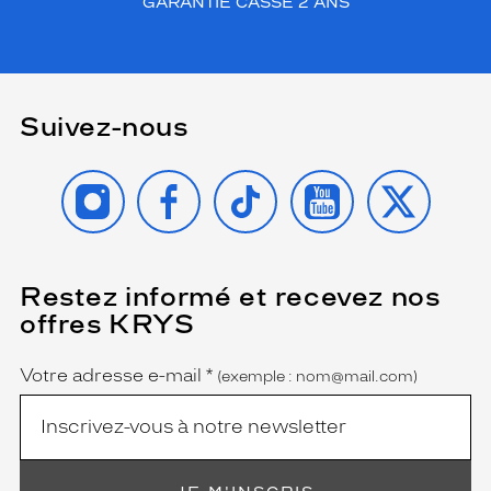
GARANTIE CASSE 2 ANS
Suivez-nous
INSTAGRAM
FACEBOOK
TIKTOK
YOUTUBE
X
Restez informé et recevez nos
(Ce
champ
offres KRYS
est
Name
obligatoire)
Votre adresse e-mail
*
(exemple : nom@mail.com)