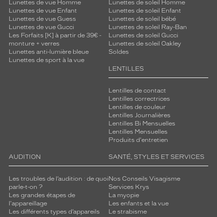
Lunettes de vue Homme
Lunettes de soleil Homme
Lunettes de vue Enfant
Lunettes de soleil Enfant
Lunettes de vue Guess
Lunettes de soleil bébé
Lunettes de vue Gucci
Lunettes de soleil Ray-Ban
Les Forfaits [K] à partir de 39€ -
Lunettes de soleil Gucci
monture + verres
Lunettes de soleil Oakley
Lunettes anti-lumière bleue
Soldes
Lunettes de sport à la vue
LENTILLES
Lentilles de contact
Lentilles correctrices
Lentilles de couleur
Lentilles Journalières
Lentilles Bi Mensuelles
Lentilles Mensuelles
Produits d'entretien
AUDITION
SANTÉ, STYLES ET SERVICES
Les troubles de l’audition : de quoi
Nos Conseils Visagisme
parle-t-on ?
Services Krys
Les grandes étapes de
La myopie
l'appareillage
Les enfants et la vue
Les différents types d’appareils
Le strabisme