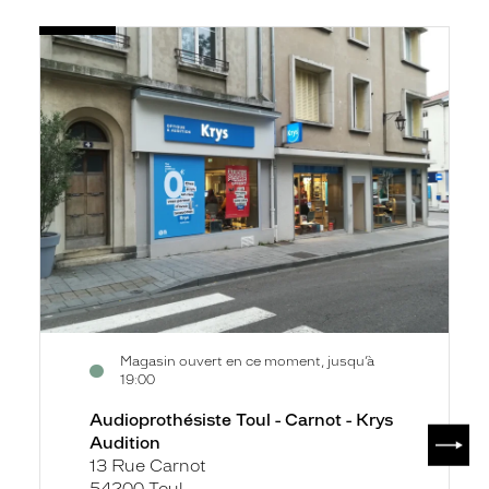
Voir
Audioprothésiste
la
Toul
fiche
-
Carnot
-
Krys
Audition
Magasin ouvert en ce moment, jusqu’à
19:00
Audioprothésiste Toul - Carnot - Krys
SUIV
Audition
13 Rue Carnot