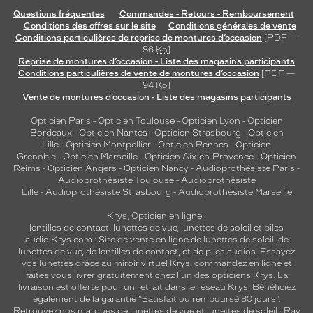
Questions fréquentes
Commandes - Retours - Remboursement
Conditions des offres sur le site
Conditions générales de vente
Conditions particulières de reprise de montures d’occasion
[PDF —
86
Ko
]
Reprise de montures d’occasion - Liste des magasins participants
Conditions particulières de vente de montures d’occasion
[PDF —
94
Ko
]
Vente de montures d’occasion - Liste des magasins participants
Opticien Paris
-
Opticien Toulouse
-
Opticien Lyon
-
Opticien
Bordeaux
-
Opticien Nantes
-
Opticien Strasbourg
-
Opticien
Lille
-
Opticien Montpellier
-
Opticien Rennes
-
Opticien
Grenoble
-
Opticien Marseille
-
Opticien Aix-en-Provence
-
Opticien
Reims
-
Opticien Angers
-
Opticien Nancy
-
Audioprothésiste Paris
-
Audioprothésiste Toulouse
-
Audioprothésiste
Lille
-
Audioprothésiste Strasbourg
-
Audioprothésiste Marseille
Krys, Opticien en ligne :
lentilles de contact
,
lunettes de vue
,
lunettes de soleil
et
piles
audio
Krys.com : Site de vente en ligne de lunettes de soleil, de
lunettes de vue, de
lentilles de contact
, et de piles audios. Essayez
vos lunettes grâce au miroir virtuel Krys, commandez en ligne et
faites vous livrer gratuitement chez l'un des opticiens Krys. La
livraison est offerte pour un retrait dans le réseau Krys. Bénéficiez
également de la garantie "Satisfait ou remboursé 30 jours".
Retrouvez nos marques de lunettes de vue et
lunettes de soleil : Ray