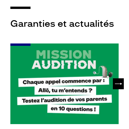
Garanties et actualités
-
Leur
audition
mérite
votre
attention
SUIV