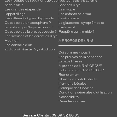
Les troubles de l’audition : de quoi
Nos Conseils Visagisme
parle-t-on ?
Services Krys
Les grandes étapes de
La myopie
l'appareillage
Les enfants et la vue
Les différents types d’appareils
Le strabisme
Qu’est-ce qu'un acouphène ?
Le glaucome : symptômes et
Qu'est-ce que l'hyperacousie ?
traitement
Qu’est-ce que la presbyacousie ?
Paupière qui tremble ?
Les services et les garanties Krys
Audition
A PROPOS DE KRYS
Les conseils d'un
audioprothésiste Krys Audition
Qui sommes-nous ?
Les preuves de la confiance
Espace Presse
A propos de KRYS GROUP
La Fondation KRYS GROUP
Recrutement
Charte de confidentialité
Mentions Légales
Politique des Cookies
Conditions générales d'utilisation
Accessibilité
Gérer les cookies
Service Clients : 09 69 32 80 35