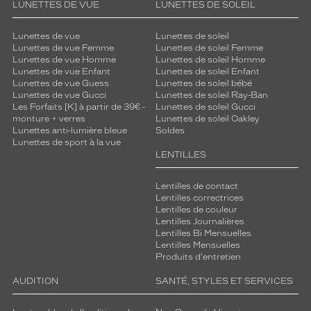
LUNETTES DE VUE
LUNETTES DE SOLEIL
Lunettes de vue
Lunettes de soleil
Lunettes de vue Femme
Lunettes de soleil Femme
Lunettes de vue Homme
Lunettes de soleil Homme
Lunettes de vue Enfant
Lunettes de soleil Enfant
Lunettes de vue Guess
Lunettes de soleil bébé
Lunettes de vue Gucci
Lunettes de soleil Ray-Ban
Les Forfaits [K] à partir de 39€ -
Lunettes de soleil Gucci
monture + verres
Lunettes de soleil Oakley
Lunettes anti-lumière bleue
Soldes
Lunettes de sport à la vue
LENTILLES
Lentilles de contact
Lentilles correctrices
Lentilles de couleur
Lentilles Journalières
Lentilles Bi Mensuelles
Lentilles Mensuelles
Produits d'entretien
AUDITION
SANTÉ, STYLES ET SERVICES