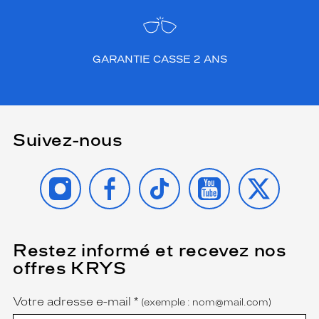
GARANTIE CASSE 2 ANS
Suivez-nous
INSTAGRAM
FACEBOOK
TIKTOK
YOUTUBE
X
Restez informé et recevez nos
(Ce
champ
offres KRYS
est
Name
obligatoire)
Votre adresse e-mail
*
(exemple : nom@mail.com)