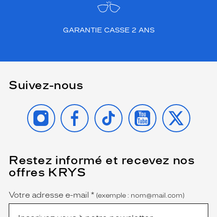
GARANTIE CASSE 2 ANS
Suivez-nous
INSTAGRAM
FACEBOOK
TIKTOK
YOUTUBE
X
Restez informé et recevez nos
(Ce
champ
offres KRYS
est
Name
obligatoire)
Votre adresse e-mail
*
(exemple : nom@mail.com)