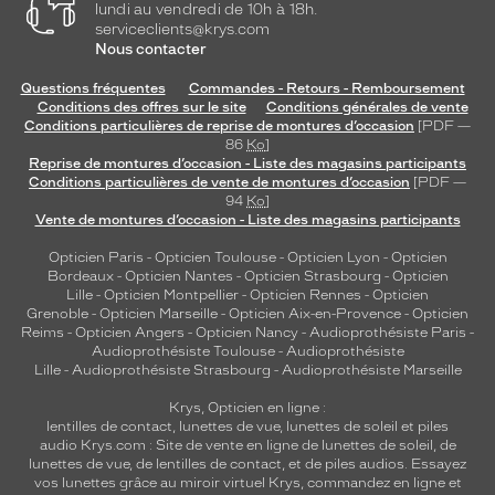
lundi au vendredi de 10h à 18h.
serviceclients@krys.com
Nous contacter
Questions fréquentes
Commandes - Retours - Remboursement
Conditions des offres sur le site
Conditions générales de vente
Conditions particulières de reprise de montures d’occasion
[PDF —
86
Ko
]
Reprise de montures d’occasion - Liste des magasins participants
Conditions particulières de vente de montures d’occasion
[PDF —
94
Ko
]
Vente de montures d’occasion - Liste des magasins participants
Opticien Paris
-
Opticien Toulouse
-
Opticien Lyon
-
Opticien
Bordeaux
-
Opticien Nantes
-
Opticien Strasbourg
-
Opticien
Lille
-
Opticien Montpellier
-
Opticien Rennes
-
Opticien
Grenoble
-
Opticien Marseille
-
Opticien Aix-en-Provence
-
Opticien
Reims
-
Opticien Angers
-
Opticien Nancy
-
Audioprothésiste Paris
-
Audioprothésiste Toulouse
-
Audioprothésiste
Lille
-
Audioprothésiste Strasbourg
-
Audioprothésiste Marseille
Krys, Opticien en ligne :
lentilles de contact
,
lunettes de vue
,
lunettes de soleil
et
piles
audio
Krys.com : Site de vente en ligne de lunettes de soleil, de
lunettes de vue, de
lentilles de contact
, et de piles audios. Essayez
vos lunettes grâce au miroir virtuel Krys, commandez en ligne et