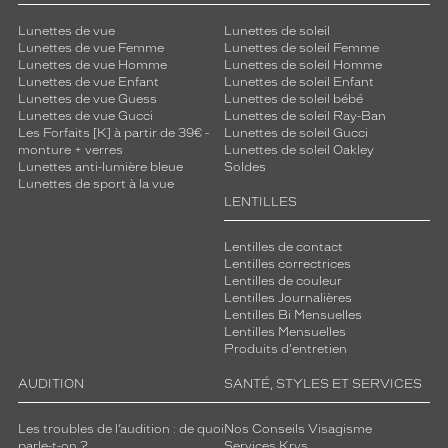
Lunettes de vue
Lunettes de soleil
Lunettes de vue Femme
Lunettes de soleil Femme
Lunettes de vue Homme
Lunettes de soleil Homme
Lunettes de vue Enfant
Lunettes de soleil Enfant
Lunettes de vue Guess
Lunettes de soleil bébé
Lunettes de vue Gucci
Lunettes de soleil Ray-Ban
Les Forfaits [K] à partir de 39€ -
Lunettes de soleil Gucci
monture + verres
Lunettes de soleil Oakley
Lunettes anti-lumière bleue
Soldes
Lunettes de sport à la vue
LENTILLES
Lentilles de contact
Lentilles correctrices
Lentilles de couleur
Lentilles Journalières
Lentilles Bi Mensuelles
Lentilles Mensuelles
Produits d'entretien
AUDITION
SANTÉ, STYLES ET SERVICES
Les troubles de l’audition : de quoi
Nos Conseils Visagisme
parle-t-on ?
Services Krys