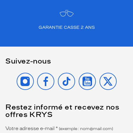
GARANTIE CASSE 2 ANS
Suivez-nous
INSTAGRAM
FACEBOOK
TIKTOK
YOUTUBE
X
Restez informé et recevez nos
(Ce
champ
offres KRYS
est
Name
obligatoire)
Votre adresse e-mail
*
(exemple : nom@mail.com)