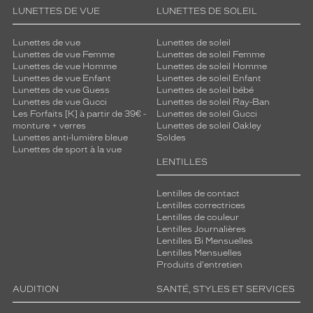
LUNETTES DE VUE
LUNETTES DE SOLEIL
Lunettes de vue
Lunettes de soleil
Lunettes de vue Femme
Lunettes de soleil Femme
Lunettes de vue Homme
Lunettes de soleil Homme
Lunettes de vue Enfant
Lunettes de soleil Enfant
Lunettes de vue Guess
Lunettes de soleil bébé
Lunettes de vue Gucci
Lunettes de soleil Ray-Ban
Les Forfaits [K] à partir de 39€ -
Lunettes de soleil Gucci
monture + verres
Lunettes de soleil Oakley
Lunettes anti-lumière bleue
Soldes
Lunettes de sport à la vue
LENTILLES
Lentilles de contact
Lentilles correctrices
Lentilles de couleur
Lentilles Journalières
Lentilles Bi Mensuelles
Lentilles Mensuelles
Produits d'entretien
AUDITION
SANTÉ, STYLES ET SERVICES