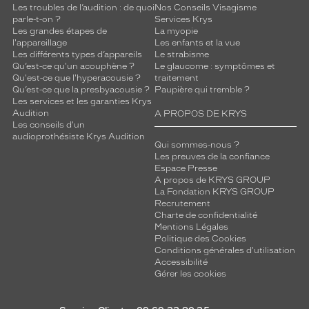
Les troubles de l’audition : de quoi
Nos Conseils Visagisme
parle-t-on ?
Services Krys
Les grandes étapes de
La myopie
l'appareillage
Les enfants et la vue
Les différents types d’appareils
Le strabisme
Qu’est-ce qu'un acouphène ?
Le glaucome : symptômes et
Qu'est-ce que l'hyperacousie ?
traitement
Qu’est-ce que la presbyacousie ?
Paupière qui tremble ?
Les services et les garanties Krys
Audition
A PROPOS DE KRYS
Les conseils d'un
audioprothésiste Krys Audition
Qui sommes-nous ?
Les preuves de la confiance
Espace Presse
A propos de KRYS GROUP
La Fondation KRYS GROUP
Recrutement
Charte de confidentialité
Mentions Légales
Politique des Cookies
Conditions générales d'utilisation
Accessibilité
Gérer les cookies