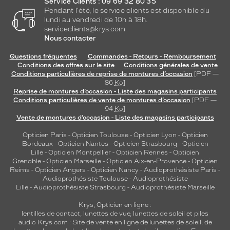
Service Clients : 09 69 32 80 35
Pendant l'été, le service clients est disponible du
lundi au vendredi de 10h à 18h.
serviceclients@krys.com
Nous contacter
Questions fréquentes
Commandes - Retours - Remboursement
Conditions des offres sur le site
Conditions générales de vente
Conditions particulières de reprise de montures d’occasion
[PDF —
86
Ko
]
Reprise de montures d’occasion - Liste des magasins participants
Conditions particulières de vente de montures d’occasion
[PDF —
94
Ko
]
Vente de montures d’occasion - Liste des magasins participants
Opticien Paris
-
Opticien Toulouse
-
Opticien Lyon
-
Opticien
Bordeaux
-
Opticien Nantes
-
Opticien Strasbourg
-
Opticien
Lille
-
Opticien Montpellier
-
Opticien Rennes
-
Opticien
Grenoble
-
Opticien Marseille
-
Opticien Aix-en-Provence
-
Opticien
Reims
-
Opticien Angers
-
Opticien Nancy
-
Audioprothésiste Paris
-
Audioprothésiste Toulouse
-
Audioprothésiste
Lille
-
Audioprothésiste Strasbourg
-
Audioprothésiste Marseille
Krys, Opticien en ligne :
lentilles de contact
,
lunettes de vue
,
lunettes de soleil
et
piles
audio
Krys.com : Site de vente en ligne de lunettes de soleil, de