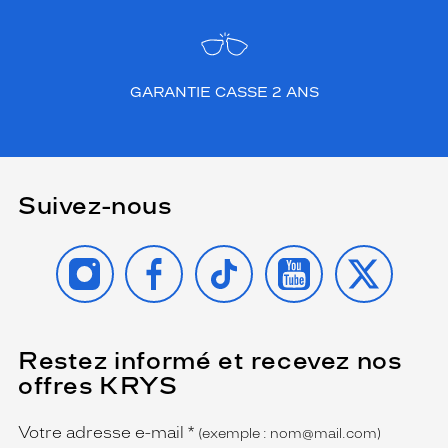
GARANTIE CASSE 2 ANS
Suivez-nous
INSTAGRAM
FACEBOOK
TIKTOK
YOUTUBE
X
Restez informé et recevez nos
(Ce
champ
offres KRYS
est
Name
obligatoire)
Votre adresse e-mail
*
(exemple : nom@mail.com)