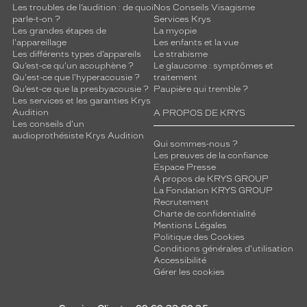
Les troubles de l’audition : de quoi
Nos Conseils Visagisme
parle-t-on ?
Services Krys
Les grandes étapes de
La myopie
l'appareillage
Les enfants et la vue
Les différents types d’appareils
Le strabisme
Qu’est-ce qu'un acouphène ?
Le glaucome : symptômes et
Qu'est-ce que l'hyperacousie ?
traitement
Qu’est-ce que la presbyacousie ?
Paupière qui tremble ?
Les services et les garanties Krys
Audition
A PROPOS DE KRYS
Les conseils d'un
audioprothésiste Krys Audition
Qui sommes-nous ?
Les preuves de la confiance
Espace Presse
A propos de KRYS GROUP
La Fondation KRYS GROUP
Recrutement
Charte de confidentialité
Mentions Légales
Politique des Cookies
Conditions générales d'utilisation
Accessibilité
Gérer les cookies