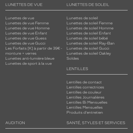
LUNETTES DE VUE
LUNETTES DE SOLEIL
Lunettes de vue
Lunettes de soleil
Lunettes de vue Femme
Lunettes de soleil Femme
Lunettes de vue Homme
Lunettes de soleil Homme
Lunettes de vue Enfant
Lunettes de soleil Enfant
Lunettes de vue Guess
Lunettes de soleil bébé
Lunettes de vue Gucci
Lunettes de soleil Ray-Ban
Les Forfaits [K] à partir de 39€ -
Lunettes de soleil Gucci
monture + verres
Lunettes de soleil Oakley
Lunettes anti-lumière bleue
Soldes
Lunettes de sport à la vue
LENTILLES
Lentilles de contact
Lentilles correctrices
Lentilles de couleur
Lentilles Journalières
Lentilles Bi Mensuelles
Lentilles Mensuelles
Produits d'entretien
AUDITION
SANTÉ, STYLES ET SERVICES