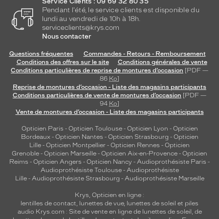
Service Clients : 09 69 32 80 35
Pendant l'été, le service clients est disponible du
lundi au vendredi de 10h à 18h.
serviceclients@krys.com
Nous contacter
Questions fréquentes
Commandes - Retours - Remboursement
Conditions des offres sur le site
Conditions générales de vente
Conditions particulières de reprise de montures d’occasion
[PDF —
86
Ko
]
Reprise de montures d’occasion - Liste des magasins participants
Conditions particulières de vente de montures d’occasion
[PDF —
94
Ko
]
Vente de montures d’occasion - Liste des magasins participants
Opticien Paris
-
Opticien Toulouse
-
Opticien Lyon
-
Opticien
Bordeaux
-
Opticien Nantes
-
Opticien Strasbourg
-
Opticien
Lille
-
Opticien Montpellier
-
Opticien Rennes
-
Opticien
Grenoble
-
Opticien Marseille
-
Opticien Aix-en-Provence
-
Opticien
Reims
-
Opticien Angers
-
Opticien Nancy
-
Audioprothésiste Paris
-
Audioprothésiste Toulouse
-
Audioprothésiste
Lille
-
Audioprothésiste Strasbourg
-
Audioprothésiste Marseille
Krys, Opticien en ligne :
lentilles de contact
,
lunettes de vue
,
lunettes de soleil
et
piles
audio
Krys.com : Site de vente en ligne de lunettes de soleil, de