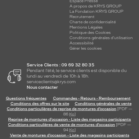
Espace Presse
A propos de KRYS GROUP
La Fondation KRYS GROUP
Recrutement
Charte de confidentialité
Mentions Légales
Politique des Cookies
Conditions générales d'utilisation
Accessibilité
Gérer les cookies
Service Clients : 09 69 32 80 35
Pendant l'été, le service clients est disponible du
lundi au vendredi de 10h à 18h.
serviceclients@krys.com
Nous contacter
Questions fréquentes
Commandes - Retours - Remboursement
Conditions des offres sur le site
Conditions générales de vente
Conditions particulières de reprise de montures d’occasion
[PDF —
86
Ko
]
Reprise de montures d’occasion - Liste des magasins participants
Conditions particulières de vente de montures d’occasion
[PDF —
94
Ko
]
Vente de montures d’occasion - Liste des magasins participants