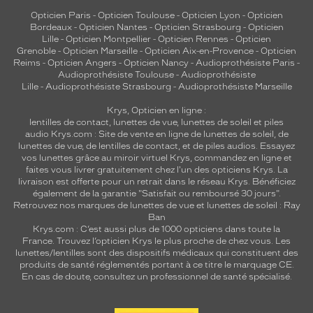
Opticien Paris
-
Opticien Toulouse
-
Opticien Lyon
-
Opticien
Bordeaux
-
Opticien Nantes
-
Opticien Strasbourg
-
Opticien
Lille
-
Opticien Montpellier
-
Opticien Rennes
-
Opticien
Grenoble
-
Opticien Marseille
-
Opticien Aix-en-Provence
-
Opticien
Reims
-
Opticien Angers
-
Opticien Nancy
-
Audioprothésiste Paris
-
Audioprothésiste Toulouse
-
Audioprothésiste
Lille
-
Audioprothésiste Strasbourg
-
Audioprothésiste Marseille
Krys, Opticien en ligne :
lentilles de contact
,
lunettes de vue
,
lunettes de soleil
et
piles
audio
Krys.com : Site de vente en ligne de lunettes de soleil, de
lunettes de vue, de
lentilles de contact
, et de piles audios. Essayez
vos lunettes grâce au miroir virtuel Krys, commandez en ligne et
faites vous livrer gratuitement chez l'un des opticiens Krys. La
livraison est offerte pour un retrait dans le réseau Krys. Bénéficiez
également de la garantie "Satisfait ou remboursé 30 jours".
Retrouvez nos marques de lunettes de vue et
lunettes de soleil : Ray
Ban
Krys.com : C’est aussi plus de 1000 opticiens dans toute la
France.
Trouvez l’opticien Krys le plus proche de chez vous
. Les
lunettes/lentilles sont des dispositifs médicaux qui constituent des
produits de santé réglementés portant à ce titre le marquage CE.
En cas de doute, consultez un professionnel de santé spécialisé.