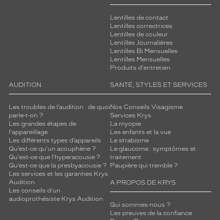
Lentilles de contact
Lentilles correctrices
Lentilles de couleur
Lentilles Journalières
Lentilles Bi Mensuelles
Lentilles Mensuelles
Produits d'entretien
AUDITION
SANTÉ, STYLES ET SERVICES
Les troubles de l’audition : de quoi
Nos Conseils Visagisme
parle-t-on ?
Services Krys
Les grandes étapes de
La myopie
l'appareillage
Les enfants et la vue
Les différents types d’appareils
Le strabisme
Qu’est-ce qu'un acouphène ?
Le glaucome : symptômes et
Qu'est-ce que l'hyperacousie ?
traitement
Qu’est-ce que la presbyacousie ?
Paupière qui tremble ?
Les services et les garanties Krys
Audition
A PROPOS DE KRYS
Les conseils d'un
audioprothésiste Krys Audition
Qui sommes-nous ?
Les preuves de la confiance