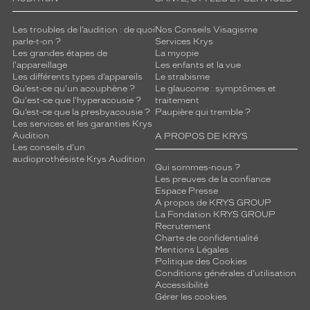
Les troubles de l’audition : de quoi
Nos Conseils Visagisme
parle-t-on ?
Services Krys
Les grandes étapes de
La myopie
l'appareillage
Les enfants et la vue
Les différents types d’appareils
Le strabisme
Qu’est-ce qu'un acouphène ?
Le glaucome : symptômes et
Qu'est-ce que l'hyperacousie ?
traitement
Qu’est-ce que la presbyacousie ?
Paupière qui tremble ?
Les services et les garanties Krys
Audition
A PROPOS DE KRYS
Les conseils d'un
audioprothésiste Krys Audition
Qui sommes-nous ?
Les preuves de la confiance
Espace Presse
A propos de KRYS GROUP
La Fondation KRYS GROUP
Recrutement
Charte de confidentialité
Mentions Légales
Politique des Cookies
Conditions générales d'utilisation
Accessibilité
Gérer les cookies