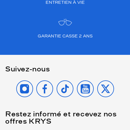
ENTRETIEN À VIE
GARANTIE CASSE 2 ANS
Suivez-nous
INSTAGRAM
FACEBOOK
TIKTOK
YOUTUBE
X
Restez informé et recevez nos
(Ce
champ
offres KRYS
est
Name
obligatoire)