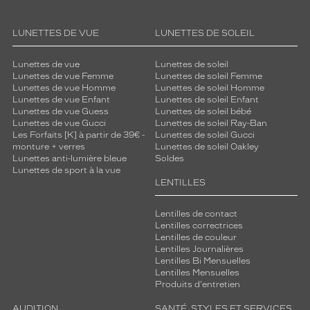
LUNETTES DE VUE
LUNETTES DE SOLEIL
Lunettes de vue
Lunettes de soleil
Lunettes de vue Femme
Lunettes de soleil Femme
Lunettes de vue Homme
Lunettes de soleil Homme
Lunettes de vue Enfant
Lunettes de soleil Enfant
Lunettes de vue Guess
Lunettes de soleil bébé
Lunettes de vue Gucci
Lunettes de soleil Ray-Ban
Les Forfaits [K] à partir de 39€ -
Lunettes de soleil Gucci
monture + verres
Lunettes de soleil Oakley
Lunettes anti-lumière bleue
Soldes
Lunettes de sport à la vue
LENTILLES
Lentilles de contact
Lentilles correctrices
Lentilles de couleur
Lentilles Journalières
Lentilles Bi Mensuelles
Lentilles Mensuelles
Produits d'entretien
AUDITION
SANTÉ, STYLES ET SERVICES