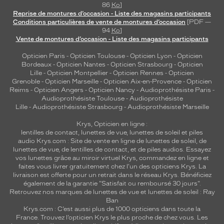
86
Ko
]
Reprise de montures d’occasion - Liste des magasins participants
Conditions particulières de vente de montures d’occasion
[PDF —
94
Ko
]
Vente de montures d’occasion - Liste des magasins participants
Opticien Paris
-
Opticien Toulouse
-
Opticien Lyon
-
Opticien
Bordeaux
-
Opticien Nantes
-
Opticien Strasbourg
-
Opticien
Lille
-
Opticien Montpellier
-
Opticien Rennes
-
Opticien
Grenoble
-
Opticien Marseille
-
Opticien Aix-en-Provence
-
Opticien
Reims
-
Opticien Angers
-
Opticien Nancy
-
Audioprothésiste Paris
-
Audioprothésiste Toulouse
-
Audioprothésiste
Lille
-
Audioprothésiste Strasbourg
-
Audioprothésiste Marseille
Krys, Opticien en ligne :
lentilles de contact
,
lunettes de vue
,
lunettes de soleil
et
piles
audio
Krys.com : Site de vente en ligne de lunettes de soleil, de
lunettes de vue, de
lentilles de contact
, et de piles audios. Essayez
vos lunettes grâce au miroir virtuel Krys, commandez en ligne et
faites vous livrer gratuitement chez l'un des opticiens Krys. La
livraison est offerte pour un retrait dans le réseau Krys. Bénéficiez
également de la garantie "Satisfait ou remboursé 30 jours".
Retrouvez nos marques de lunettes de vue et
lunettes de soleil : Ray
Ban
Krys.com : C’est aussi plus de 1000 opticiens dans toute la
France.
Trouvez l’opticien Krys le plus proche de chez vous
. Les