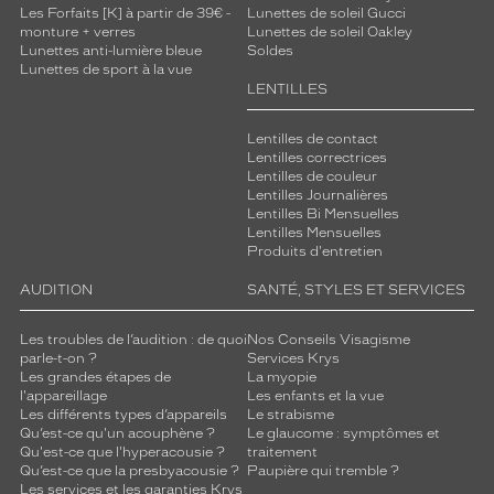
Les Forfaits [K] à partir de 39€ -
Lunettes de soleil Gucci
monture + verres
Lunettes de soleil Oakley
Lunettes anti-lumière bleue
Soldes
Lunettes de sport à la vue
LENTILLES
Lentilles de contact
Lentilles correctrices
Lentilles de couleur
Lentilles Journalières
Lentilles Bi Mensuelles
Lentilles Mensuelles
Produits d'entretien
AUDITION
SANTÉ, STYLES ET SERVICES
Les troubles de l’audition : de quoi
Nos Conseils Visagisme
parle-t-on ?
Services Krys
Les grandes étapes de
La myopie
l'appareillage
Les enfants et la vue
Les différents types d’appareils
Le strabisme
Qu’est-ce qu'un acouphène ?
Le glaucome : symptômes et
Qu'est-ce que l'hyperacousie ?
traitement
Qu’est-ce que la presbyacousie ?
Paupière qui tremble ?
Les services et les garanties Krys