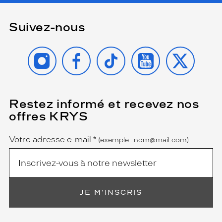
Suivez-nous
INSTAGRAM
FACEBOOK
TIKTOK
YOUTUBE
X
Restez informé et recevez nos
(Ce
champ
offres KRYS
est
Name
obligatoire)
Votre adresse e-mail
*
(exemple : nom@mail.com)
JE M'INSCRIS