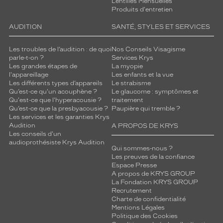
Lentilles Mensuelles
Produits d'entretien
AUDITION
SANTÉ, STYLES ET SERVICES
Les troubles de l’audition : de quoi
Nos Conseils Visagisme
parle-t-on ?
Services Krys
Les grandes étapes de
La myopie
l'appareillage
Les enfants et la vue
Les différents types d’appareils
Le strabisme
Qu’est-ce qu'un acouphène ?
Le glaucome : symptômes et
Qu'est-ce que l'hyperacousie ?
traitement
Qu’est-ce que la presbyacousie ?
Paupière qui tremble ?
Les services et les garanties Krys
Audition
A PROPOS DE KRYS
Les conseils d'un
audioprothésiste Krys Audition
Qui sommes-nous ?
Les preuves de la confiance
Espace Presse
A propos de KRYS GROUP
La Fondation KRYS GROUP
Recrutement
Charte de confidentialité
Mentions Légales
Politique des Cookies