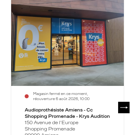
Shopping
Promenade
-
Krys
Audition
Magasin fermé en ce moment,
réouverture 6 août 2026, 10:00
SUIV
Audioprothésiste Amiens - Cc
Shopping Promenade - Krys Audition
150 Avenue de l'Europe
Shopping Promenade