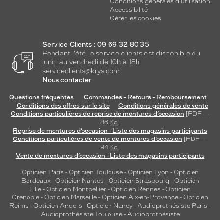
Conditions générales d'utilisation
Accessibilité
Gérer les cookies
Service Clients : 09 69 32 80 35
Pendant l'été, le service clients est disponible du
lundi au vendredi de 10h à 18h.
serviceclients@krys.com
Nous contacter
Questions fréquentes
Commandes - Retours - Remboursement
Conditions des offres sur le site
Conditions générales de vente
Conditions particulières de reprise de montures d’occasion
[PDF —
86
Ko
]
Reprise de montures d’occasion - Liste des magasins participants
Conditions particulières de vente de montures d’occasion
[PDF —
94
Ko
]
Vente de montures d’occasion - Liste des magasins participants
Opticien Paris
-
Opticien Toulouse
-
Opticien Lyon
-
Opticien
Bordeaux
-
Opticien Nantes
-
Opticien Strasbourg
-
Opticien
Lille
-
Opticien Montpellier
-
Opticien Rennes
-
Opticien
Grenoble
-
Opticien Marseille
-
Opticien Aix-en-Provence
-
Opticien
Reims
-
Opticien Angers
-
Opticien Nancy
-
Audioprothésiste Paris
-
Audioprothésiste Toulouse
-
Audioprothésiste