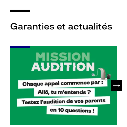
Garanties et actualités
-
Leur
audition
mérite
votre
attention
SUIV