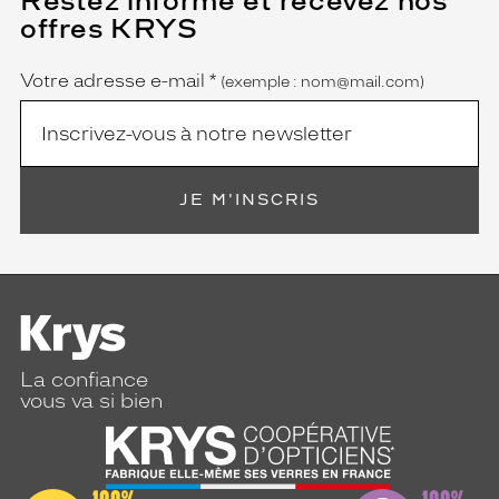
Restez informé et recevez nos
champ
offres KRYS
est
Name
obligatoire)
Votre adresse e-mail
*
(exemple : nom@mail.com)
JE M'INSCRIS
La confiance
vous va si bien