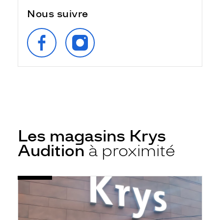
Nous suivre
SUIVEZ‑NOUS
SUIVEZ‑NOUS
SUR
SUR
FACEBOOK
INSTAGRAM
Les magasins Krys
Audition
à proximité
Voir
Audioprothésiste
la
Amiens
fiche
-
Cc